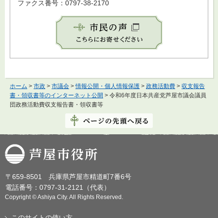
ファクス番号：0797-38-2170
ホーム
>
市政
>
市議会
>
情報公開・個人情報保護
>
政務活動費
>
収支報告
書・領収書等のインターネット公開
> 令和6年度日本共産党芦屋市議会議員
団政務活動費収支報告書・領収書等
芦屋市役所
〒659-8501 兵庫県芦屋市精道町7番6号
電話番号：0797-31-2121（代表）
Copyright © Ashiya City. All Rights Reserved.
このサイトの使い方