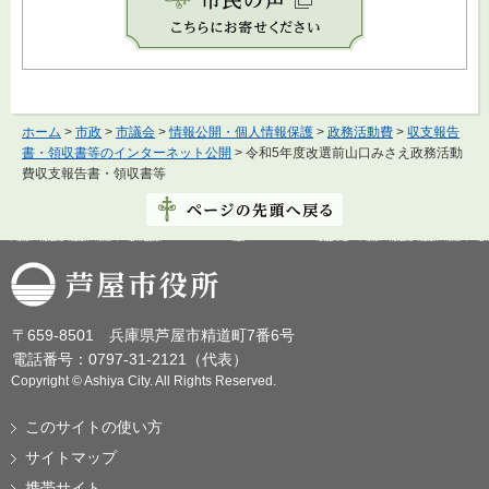
ホーム
>
市政
>
市議会
>
情報公開・個人情報保護
>
政務活動費
>
収支報告
書・領収書等のインターネット公開
> 令和5年度改選前山口みさえ政務活動
費収支報告書・領収書等
芦屋市役所
〒659-8501 兵庫県芦屋市精道町7番6号
電話番号：0797-31-2121（代表）
Copyright © Ashiya City. All Rights Reserved.
このサイトの使い方
サイトマップ
携帯サイト