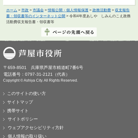
ホーム
>
市政
>
市議会
>
情報公開・個人情報保護
>
政務活動費
>
収支報告
書・領収書等のインターネット公開
> 令和4年度あしや しみんのこえ政務
活動費収支報告書・領収書等
芦屋市役所
〒659-8501 兵庫県芦屋市精道町7番6号
電話番号：0797-31-2121（代表）
Copyright © Ashiya City. All Rights Reserved.
このサイトの使い方
サイトマップ
携帯サイト
サイトポリシー
ウェブアクセシビリティ方針
個人情報の取り扱い