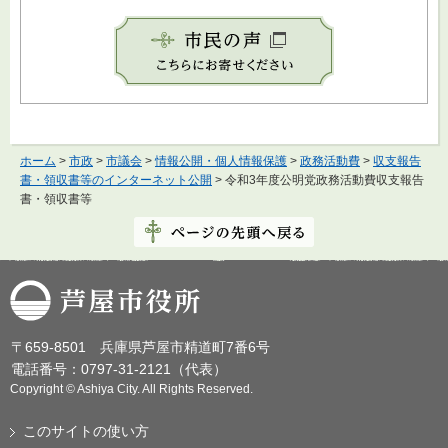
ホーム
>
市政
>
市議会
>
情報公開・個人情報保護
>
政務活動費
>
収支報告
書・領収書等のインターネット公開
> 令和3年度公明党政務活動費収支報告
書・領収書等
芦屋市役所
〒659-8501 兵庫県芦屋市精道町7番6号
電話番号：0797-31-2121（代表）
Copyright © Ashiya City. All Rights Reserved.
このサイトの使い方