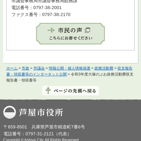
市議会事務局市議会事務局総務課
電話番号：0797-38-2001
ファクス番号：0797-38-2170
ホーム
>
市政
>
市議会
>
情報公開・個人情報保護
>
政務活動費
>
収支報告
書・領収書等のインターネット公開
> 令和3年度大塚のぶお政務活動費収支
報告書・領収書等
芦屋市役所
〒659-8501 兵庫県芦屋市精道町7番6号
電話番号：0797-31-2121（代表）
Copyright © Ashiya City. All Rights Reserved.