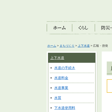
ホーム
くらし
防災・安
ホーム
>
まちづくり
>
上下水道
> 広報・啓発
上下水道
水道の手続き
水道料金
水道事業
水質
下水道使用料