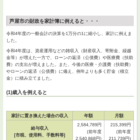
芦屋市の財政を家計簿に例えると・・・
令和4年度の一般会計の決算を1万分の1に縮小し、家計に例えま
した。
令和4年度は、資産運用などの雑収入（財産収入、寄附金、繰越
金等）が増えた一方で、ローンの返済（公債費）や医療費（扶助
費）の支出が増えました。また、今後の医療・介護費（扶助費）
やローンの返済（公債費）に備え、例年よりも多く貯金（積立
金）に積み立てました。
(1)歳入を例えると
家計に置き換えた場合の収入
年額
月額
2,584,789円
215,399円
給与収入
(前年度
(前年度
[市税、使用料、手数料等]
2,540,868円)
211,739円)