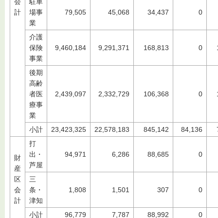
会
駐車
計
場事
79,505
45,068
34,437
0
業
介護
保険
9,460,184
9,291,371
168,813
0
事業
後期
高齢
者医
2,439,097
2,332,729
106,368
0
療事
業
小計
23,423,325
22,578,183
845,142
84,136
打
出・
94,971
6,286
88,685
0
財
芦屋
産
区
三
会
条・
1,808
1,501
307
0
計
津知
小計
96,779
7,787
88,992
0