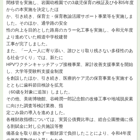
間移管を実施し、岩園幼稚園での3歳児保育の検証及び令和5年度
からの本実施を決定したほ
か、引き続き、保育士・保育教諭活躍サポート事業等を実施しま
した。そのほか、通学路の安全
性の向上を目的とした路肩のカラー化工事を実施し、令和元年度
より進めていた精道中学校建替
工事が完了しました。
また、「一人一人に寄り添い、誰ひとり取り残さない多様性のあ
る社会づくり」では、新たに
HPVワクチンキャッチアップ接種事業、家計改善支援事業を開始
し、大学等受験料支援金制度
を創設したほか、引き続き、医療的ケア児の保育事業を実施する
とともに歯科節目検診を拡充
（60歳を対象に追加）しました。
その他、美術博物館、谷崎潤一郎記念館の改修工事や地域脱炭素
に向けた調査等検討業務、指
定ごみ袋の導入を進めました。
各種財政指標については、実質公債費比率は、総合公園整備に係
る割賦金に対し公共施設等整
備基金を取り崩さず一般財源で負担したことにより、令和4年度
の単年度数値が上昇したため、