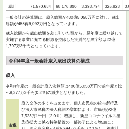
総計
71,570,684
68,176,890
3,393,794
325,823
3,
一般会計の決算額は、歳入総額が480億5,058万円に対し、歳出
総額が455億9,092万円となっています。
歳入総額から歳出総額を差し引いた額から、翌年度に繰り越して
実施する事業に充てる財源を控除した実質的な黒字額は22億
1,797万3千円となっています。
令和4年度一般会計歳入歳出決算の構成
歳入
令和4年度の一般会計歳入決算額は480億5,058万円で前年度と比
べ9,377万3千円(0.2％)の減少となりました。
歳入全体の多くを占めます。個人市民税の給与所得及
び法人市民税の法人税割の増加により、市民税が2億
7,523万1千円（2.0％）増加し、新型コロナウイルス感
染症拡大に係る特例措置の一部終了による増加によ
市税
り、固定資産税が1億5,994万3千円（2.1％）、都市計