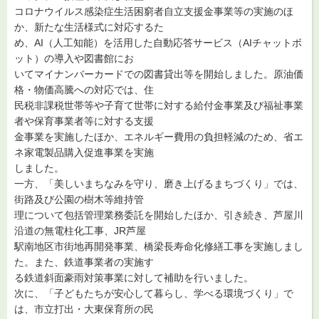
コロナウイルス感染症生活困窮者自立支援金事業等の実施のほ
か、新たな生活様式に対応するた
め、AI（人工知能）を活用した自動応答サービス（AIチャットボ
ット）の導入や図書館にお
いてマイナンバーカードでの図書貸出等を開始しました。原油価
格・物価高騰への対応では、住
民税非課税世帯等や子育て世帯に対する給付金事業及び福祉事業
者や保育事業者等に対する支援
金事業を実施したほか、エネルギー費用の負担軽減のため、省エ
ネ家電製品購入促進事業を実施
しました。
一方、「美しいまちなみを守り、磨き上げるまちづくり」では、
街路及び公園の樹木等維持管
理について包括管理業務委託を開始したほか、引き続き、芦屋川
沿道の無電柱化工事、JR芦屋
駅南地区市街地再開発事業、橋梁長寿命化修繕工事を実施しまし
た。また、鉄道事業者の実施す
る鉄道斜面豪雨対策事業に対して補助を行いました。
次に、「子どもたちが安心して暮らし、学べる環境づくり」で
は、市立打出・大東保育所の民