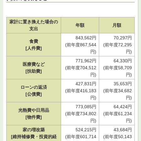
家計に置き換えた場合の
年額
月額
支出
843,562円
70,297円
食費
(前年度867,544
(前年度72,295
[人件費]
円)
円)
771,962円
64,330円
医療費など
(前年度704,512
(前年度58,709
[扶助費]
円)
円)
427,831円
35,653円
ローンの返済
(前年度416,183
(前年度34,682
[公債費]
円)
円)
773,085円
64,424円
光熱費や日用品
(前年度734,802
(前年度61,234
[物件費]
円)
円)
家の増改築
524,215円
43,684円
[維持補修費・投資的経
(前年度601,714
(前年度50,143