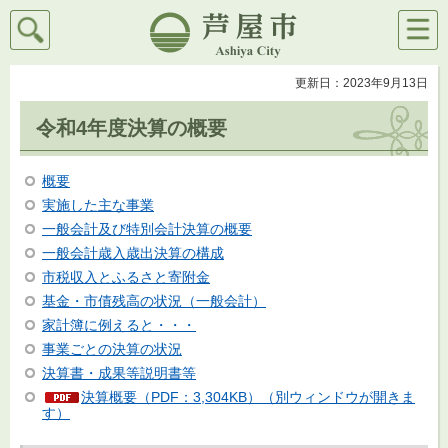
検索
メニ
芦屋市
ュー
更新日：2023年9月13日
令和4年度決算の概要
概要
実施した主な事業
一般会計及び特別会計決算の概要
一般会計歳入歳出決算の構成
市税収入とふるさと寄附金
基金・市債残高の状況（一般会計）
家計簿に例えると・・・
事業ごとの決算の状況
決算書・成果等説明書等
決算概要（PDF：3,304KB）（別ウィンドウが開きま
す）