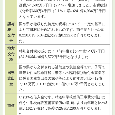
画税が4,502万6千円（2.4％）増加しました。市税総額
では5億660万4千円（2.1％）増の241億4,934万2千円
となっています。
譲与
国や県が徴収した特定の税等について、一定の基準に
税・
より市町村に分配されるものです。前年度と比べ1億
交付
8,218万円(5.8%)減の29億8,222万2千円となりまし
金
た。
地方
特別交付税の減少により前年度と比べ2億429万2千円
交付
(24.3%)減の6億3,572万6千円となりました。
税
国や県から交付される補助金や負担金等です。子育て
国県
世帯や住民税非課税世帯等への臨時特別給付金事業等
支出
に係る国庫支出金の減少等により前年度と比べ12億
金
7,165万円(10.9%)減の103億9,213万7千円となりまし
た。
いわゆる借入金です。精道中学校整備工事費の増加に
伴う中学校施設整備事業債の増加により前年度と比べ3
市債
億3,162万円(14.8%)増の25億7,280万円となりまし
た。