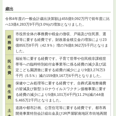
歳出
令和4年度の一般会計歳出決算額は455億9,092万円で前年度に比
べ13億4,283万9千円(3.0%)の増加となりました。
市役所全体の事務費や税金の徴収、戸籍及び住民票、選
総
挙等に要する経費です。財政基金積立金の増加により23
務
億855万8千円（42.9％）増の76億8,962万5千円となりま
費
した。
福祉等に要する経費です。子育て世帯や住民税非課税世
民
帯等への臨時特別給付金事業等に係る経費の減少及び認
生
定こども園誘致に要する経費の減少により9億3,276万3
費
千円（5.5％）減の159億9,167万6千円となりました。
保健やごみ処理等に要する経費です。合葬式墓地整備費
衛
の皆減及び新型コロナウイルスワクチン接種事業に要す
生
る経費の減少により5億6,101万4千円(11.2%)減の44億
費
5,465万2千円となりました。
道路や都市計画、公営住宅等に要する経費です。都市再
土
開発事業特別会計繰出金及びJR芦屋駅南地区市街地再開