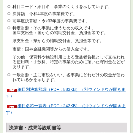
科目コード・細目名：事業のくくりを示しています。
決算額：令和4年度の事業費です。
前年度決算額：令和3年度の事業費です。
特定財源：その事業に使うための収入です。
国庫支出金：国からの補助交付金、負担金等です。
県支出金：県からの補助交付金、負担金等です。
市債：国や金融機関等からの借入金です。
その他：保育料や施設利用による受益者負担として支払われ
る使用料・手数料、特定の事業のために頂いた寄附金などが
あります。
一般財源：主に市税をいい、各事業にどれだけの税金が使わ
れているかを示します。
細目別決算額調（PDF：583KB）（別ウィンドウが開きま
す）
細目名称一覧表（PDF：242KB）（別ウィンドウが開きま
す）
決算書・成果等説明書等