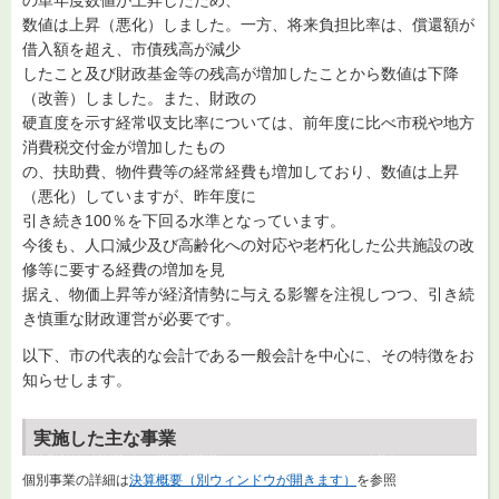
数値は上昇（悪化）しました。一方、将来負担比率は、償還額が
借入額を超え、市債残高が減少
したこと及び財政基金等の残高が増加したことから数値は下降
（改善）しました。また、財政の
硬直度を示す経常収支比率については、前年度に比べ市税や地方
消費税交付金が増加したもの
の、扶助費、物件費等の経常経費も増加しており、数値は上昇
（悪化）していますが、昨年度に
引き続き100％を下回る水準となっています。
今後も、人口減少及び高齢化への対応や老朽化した公共施設の改
修等に要する経費の増加を見
据え、物価上昇等が経済情勢に与える影響を注視しつつ、引き続
き慎重な財政運営が必要です。
以下、市の代表的な会計である一般会計を中心に、その特徴をお
知らせします。
実施した主な事業
個別事業の詳細は
決算概要（別ウィンドウが開きます）
を参照