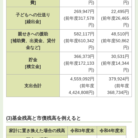
費]
円)
円)
269,947円
22,495円
子どもへの仕送り
(前年度317,578
(前年度26,465
[繰出金]
円)
円)
親せきへの援助
582,117円
48,510円
[補助費、出資金、貸付
(前年度610,342
(前年度50,862
金など]
円)
円)
366,373円
30,531円
貯金
(前年度172,133
(前年度14,344
[積立金]
円)
円)
4,559,092円
379,924円
支出合計
(前年度
(前年度
4,424,808円)
368,734円)
(3)基金残高と市債残高を例えると
家計に置き換えた場合の残高
令和3年度末
令和4年度末