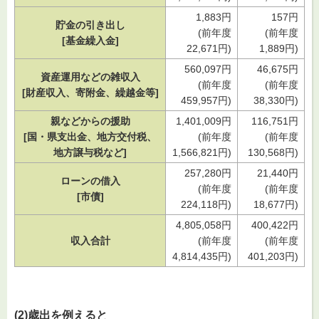
1,883円
157円
貯金の引き出し
(前年度
(前年度
[基金繰入金]
22,671円)
1,889円)
560,097円
46,675円
資産運用などの雑収入
(前年度
(前年度
[財産収入、寄附金、繰越金等]
459,957円)
38,330円)
親などからの援助
1,401,009円
116,751円
[国・県支出金、地方交付税、
(前年度
(前年度
地方譲与税など]
1,566,821円)
130,568円)
257,280円
21,440円
ローンの借入
(前年度
(前年度
[市債]
224,118円)
18,677円)
4,805,058円
400,422円
収入合計
(前年度
(前年度
4,814,435円)
401,203円)
(2)歳出を例えると