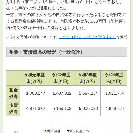
万1千円（前年度：3,485件、約9,598万7千円）となっており、
様々な事業などに活用しました。
一方、市民の皆さんが他の自治体等に行なったふるさと寄附等に
よる寄附金税額控除により、市民税が約8億8,588万円（前年度：
約7億3,762万9千円）の減収となりました。
ふるさと寄附の詳細については、
こちら（別ウィンドウが開きます）
を参照
基金・市債残高の状況（一般会計）
令和元年度
令和2年度
令和3年度
令和4年度
末(万円)
末(万円)
末(万円)
末(万円)
基金
1,358,147
1,407,822
1,557,284
1,921,774
残高
市債
4,871,392
5,159,109
5,000,093
4,828,577
残高