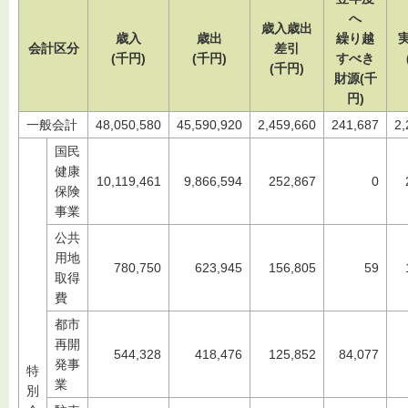
へ
歳入歳出
歳入
歳出
繰り越
会計区分
差引
(千円)
(千円)
すべき
(千円)
財源(千
円)
一般会計
48,050,580
45,590,920
2,459,660
241,687
2,
国民
健康
10,119,461
9,866,594
252,867
0
保険
事業
公共
用地
780,750
623,945
156,805
59
取得
費
都市
再開
544,328
418,476
125,852
84,077
発事
特
業
別