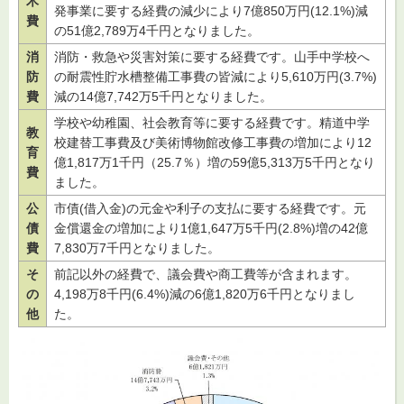
木
発事業に要する経費の減少により7億850万円(12.1%)減
費
の51億2,789万4千円となりました。
消
消防・救急や災害対策に要する経費です。山手中学校へ
防
の耐震性貯水槽整備工事費の皆減により5,610万円(3.7%)
費
減の14億7,742万5千円となりました。
学校や幼稚園、社会教育等に要する経費です。精道中学
教
校建替工事費及び美術博物館改修工事費の増加により12
育
億1,817万1千円（25.7％）増の59億5,313万5千円となり
費
ました。
公
市債(借入金)の元金や利子の支払に要する経費です。元
債
金償還金の増加により1億1,647万5千円(2.8%)増の42億
費
7,830万7千円となりました。
そ
前記以外の経費で、議会費や商工費等が含まれます。
の
4,198万8千円(6.4%)減の6億1,820万6千円となりまし
他
た。