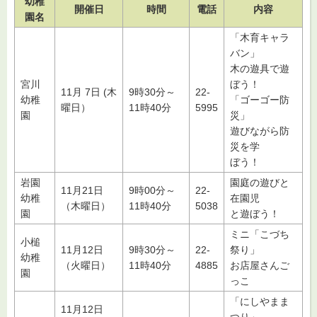
幼稚
開催日
時間
電話
内容
園名
「木育キャラ
バン」
木の遊具で遊
宮川
ぼう！
11月 7日 (木
9時30分～
22-
幼稚
「ゴーゴー防
曜日）
11時40分
5995
園
災」
遊びながら防
災を学
ぼう！
岩園
園庭の遊びと
11月21日
9時00分～
22-
幼稚
在園児
（木曜日）
11時40分
5038
園
と遊ぼう！
ミニ「こづち
小槌
11月12日
9時30分～
22-
祭り」
幼稚
（火曜日）
11時40分
4885
お店屋さんご
園
っこ
「にしやまま
11月12日