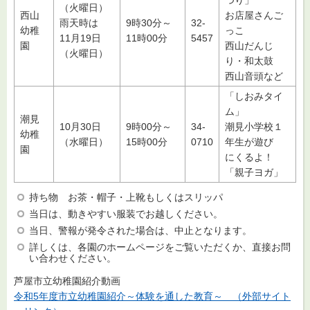
つり」
（火曜日）
西山
お店屋さんご
雨天時は
9時30分～
32-
幼稚
っこ
11月19日
11時00分
5457
園
西山だんじ
（火曜日）
り・和太鼓
西山音頭など
「しおみタイ
ム」
潮見
10月30日
9時00分～
34-
潮見小学校１
幼稚
（水曜日）
15時00分
0710
年生が遊び
園
にくるよ！
「親子ヨガ」
持ち物 お茶・帽子・上靴もしくはスリッパ
当日は、動きやすい服装でお越しください。
当日、警報が発令された場合は、中止となります。
詳しくは、各園のホームページをご覧いただくか、直接お問
い合わせください。
芦屋市立幼稚園紹介動画
令和5年度市立幼稚園紹介～体験を通した教育～ （外部サイト