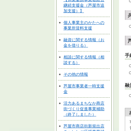
継続支援金（芦屋市追
加支援）】
個人事業主のかたへの
事業所賃料支援
融資に関する情報（お
金を借りる）
手
相談に関する情報（相
談する）
その他の情報
融
芦屋市事業者一時支援
金
活力あるまちなか商店
街づくり促進事業補助
（終了しました）
芦屋市商店街新規出店