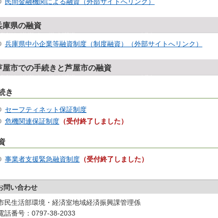
民間金融機関による融資（外部サイトへリンク）
兵庫県の融資
兵庫県中小企業等融資制度（制度融資）（外部サイトへリンク）
芦屋市での手続きと芦屋市の融資
続き
セーフティネット保証制度
危機関連保証制度
（受付終了しました）
資
事業者支援緊急融資制度
（受付終了しました
）
お問い合わせ
市民生活部環境・経済室地域経済振興課管理係
電話番号：0797-38-2033