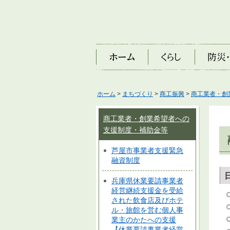
ホーム
くらし
防災・安
ホーム
>
まちづくり
>
商工振興
>
商工業者・創
商工業者・創業希望者への
支援制度・補助金等
芦屋市事業者支援緊急
融資制度
兵庫県休業要請事業者
経営継続支援金を受給
された飲食店及びホテ
ル・旅館を営む個人事
業主のかたへの支援
【休業要請事業者経営