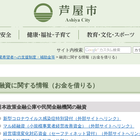
芦屋市
全
健康・福祉・子育て
教育・文化・スポーツ
サイト内検索
業希望者への支援制度・補助金等
> 融資に関する情報（お金を借りる）
融資に関する情報（お金を借りる）
日本政策金融公庫や民間金融機関の融資
新型コロナウイルス感染症特別貸付（外部サイトへリンク）
マル経融資（小規模事業者経営改善資金）（外部サイトへリンク）
経営環境変化対応資金（セーフティネット貸付）（外部サイトへリン