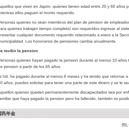
quellos que viven en Japón, quienes tienen edad entre 20 y 60 años p
ientras ellos paguen el monto requerido.
ersonas quienes no sean miembros del plan de pension de empleados
ara quienes trabajen tiempo completo) son requeridos ingresar al sist
resentar cualquier documento requerido relacionado a estos a la Secc
unicipalidad. Los honorarios de pensiones cambia anualmente.
a recibir la pension
ersonas quienes hayan pagado la pension durante al menos 10 años tie
e pension a partir de los 65 años.
i Ud. ha pagado durante al menos 6 meses y ha tenido que retornar a s
0 años, puedes solicitar para tener una parte de este dinero y se le s
quellos quienes queden permanentemente discapacitados sea por enf
amiliar que haya pagado la pension pero ha fallecido, también es posibl
国民年金
問い