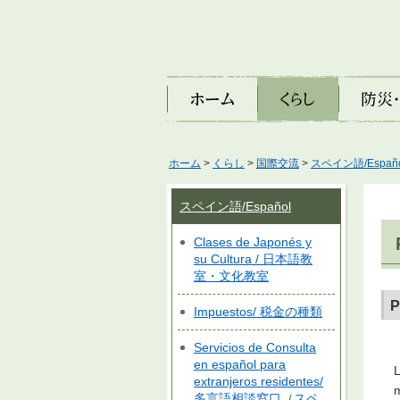
ホーム
くらし
防災・安
ホーム
>
くらし
>
国際交流
>
スペイン語/Españo
スペイン語/Español
Clases de Japonés y
su Cultura / 日本語教
室・文化教室
P
Impuestos/ 税金の種類
Servicios de Consulta
en español para
L
extranjeros residentes/
m
多言語相談窓口（スペ