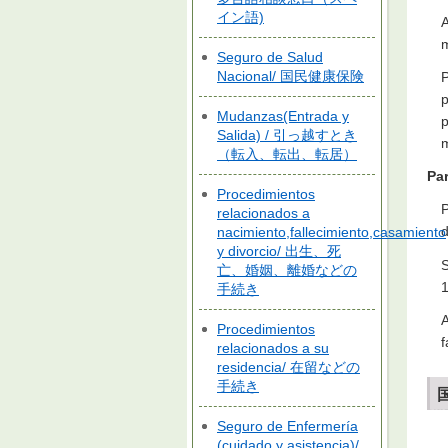
イン語)
A
m
Seguro de Salud
Nacional/ 国民健康保険
P
p
Mudanzas(Entrada y
p
Salida) / 引っ越すとき
m
（転入、転出、転居）
Par
Procedimientos
P
relacionados a
d
nacimiento,fallecimiento,casamiento
y divorcio/ 出生、死
S
亡、婚姻、離婚などの
1
手続き
A
Procedimientos
f
relacionados a su
residencia/ 在留などの
手続き
Seguro de Enfermería
(cuidado y asistencia)/