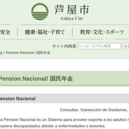
芦屋市
全
健康・福祉・子育て
教育・文化・スポーツ
サイト内検索
l
> Pension Nacional / 国民年金
Pension Nacional/ 国民年金
ension Nacional
Consultas: Subsección de Gestiones
a Pension Nacional es un Sistema para proveer soporte a los adultos
anera discapacitados debido a enfermedades o lesiones.