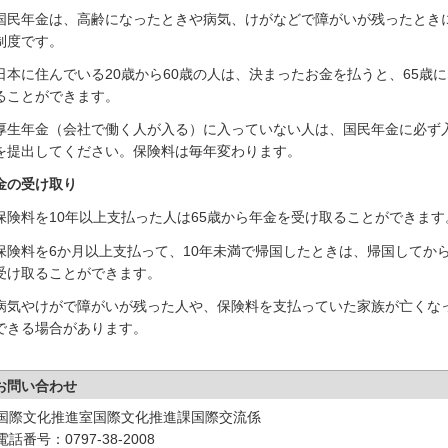
国民年金は、高齢になったときや病気、けがなどで障がいが残ったとき
制度です。
日本に住んでいる20歳から60歳の人は、決まったお金を払うと、65歳
ることができます。
厚生年金（会社で働く人が入る）に入っていない人は、国民年金に必ず
を提出してください。保険料は毎年変わります。
金の受け取り
保険料を10年以上支払った人は65歳から年金を受け取ることができます
保険料を6か月以上支払って、10年未満で帰国したときは、帰国してか
受け取ることができます。
病気やけがで障がいが残った人や、保険料を支払っていた家族が亡くな
できる場合があります。
お問い合わせ
国際文化推進室国際文化推進課国際交流係
電話番号：0797-38-2008