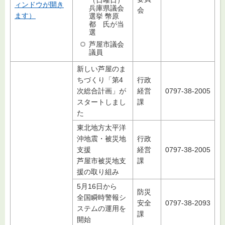
ィンドウが開き
兵庫県議会
会
ます）
選挙 幣原
都 氏が当
選
芦屋市議会
議員
新しい芦屋のま
ちづくり「第4
行政
次総合計画」が
経営
0797-38-2005
スタートしまし
課
た
東北地方太平洋
沖地震・被災地
行政
支援
経営
0797-38-2005
芦屋市被災地支
課
援の取り組み
5月16日から
防災
全国瞬時警報シ
安全
0797-38-2093
ステムの運用を
課
開始