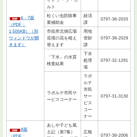
ルト
松くい虫防除事
経済
6・7面
0797-38-2033
業補助金
課
（PDF：
1,505KB）（別
市役所北側広場
用地
ウィンドウが開
花壇の花を植え
管財
0797-38-2029
きます）
替えます
課
下水
「下水」の水質
処理
0797-32-1291
検査結果
場
ラポ
ルテ
市民
ラポルテ市民サ
サー
0797-31-3130
ービスコーナー
ビス
コー
ナー
あしや子ども風
8面
土記（第7集）
広報
0797-38-2006
（PDF：