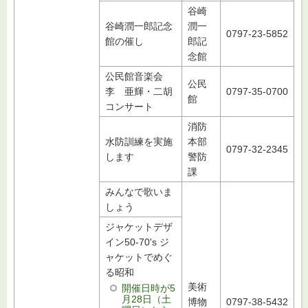
谷崎
谷崎潤一郎記念
潤一
0797-23-5852
館の催し
郎記
念館
公民館音楽会
公民
李 亜輝・二胡
0797-35-0700
館
コンサート
消防
水防訓練を実施
本部
0797-32-2345
します
警防
課
みんなで歌いま
しょう
ジャケットデザ
イン50-70's ジ
ャケットでめぐ
る昭和
美術
開催日時が5
月28日（土
博物
0797-38-5432