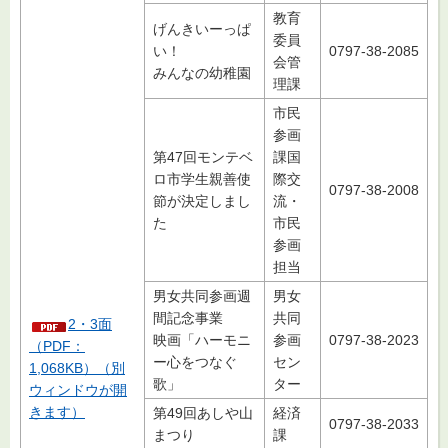
教育
げんきいーっぱ
委員
い！
0797-38-2085
会管
みんなの幼稚園
理課
市民
参画
第47回モンテベ
課国
ロ市学生親善使
際交
0797-38-2008
節が決定しまし
流・
た
市民
参画
担当
男女共同参画週
男女
間記念事業
共同
2・3面
映画「ハーモニ
参画
0797-38-2023
（PDF：
ー心をつなぐ
セン
1,068KB）（別
歌」
ター
ウィンドウが開
きます）
第49回あしや山
経済
0797-38-2033
まつり
課