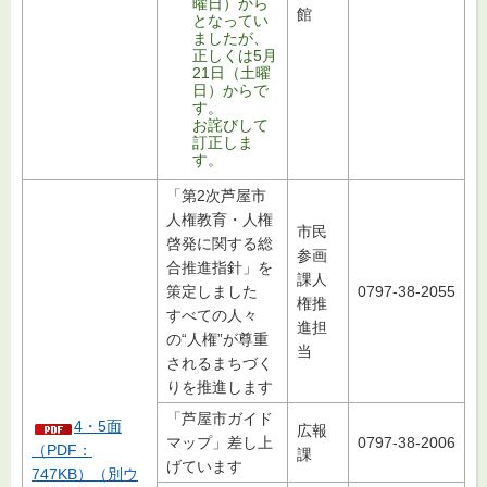
曜日）から
館
となってい
ましたが、
正しくは5月
21日（土曜
日）からで
す。
お詫びして
訂正しま
す。
「第2次芦屋市
人権教育・人権
市民
啓発に関する総
参画
合推進指針」を
課人
策定しました
0797-38-2055
権推
すべての人々
進担
の“人権”が尊重
当
されるまちづく
りを推進します
「芦屋市ガイド
4・5面
広報
マップ」差し上
0797-38-2006
（PDF：
課
げています
747KB）（別ウ