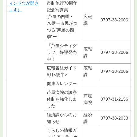
ィンドウが開き
市制施行70周年
ます）
記念写真集
芦屋の四季・
広報
0797-38-2006
70選ー市民がつ
課
づる“芦屋の四
季”ー
「芦屋シティグ
広報
ラフ」好評発売
0797-38-2006
課
中！
広報番組ガイド
広報
0797-38-2006
5月<後半>
課
健康カレンダー
芦屋病院の診療
芦屋
体制を強化しま
0797-31-2156
病院
した
経済課からのお
経済
0797-38-2033
知らせ
課
くらしの情報ガ
イド ア・ラ・カ