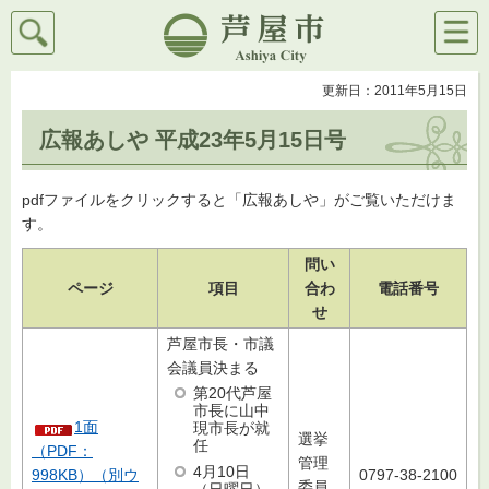
検索
メニ
芦屋市
ュー
更新日：2011年5月15日
広報あしや 平成23年5月15日号
pdfファイルをクリックすると「広報あしや」がご覧いただけま
す。
問い
ページ
項目
合わ
電話番号
せ
芦屋市長・市議
会議員決まる
第20代芦屋
市長に山中
1面
現市長が就
選挙
任
（PDF：
管理
4月10日
998KB）（別ウ
0797-38-2100
委員
（日曜日）