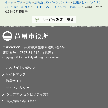
ホーム
>
市政
>
広報
>
広報あしや バックナンバー
>
広報あしやバックナン
バー平成21~31年分
>
広報あしやバックナンバー 平成23年
> 広報あしや 平
成23年5月15日号
芦屋市役所
〒659-8501 兵庫県芦屋市精道町7番6号
電話番号：0797-31-2121（代表）
Copyright © Ashiya City. All Rights Reserved.
このサイトの使い方
サイトマップ
携帯サイト
サイトポリシー
ウェブアクセシビリティ方針
個人情報の取り扱い