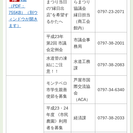
まつり当日
らまつり
（PDF：
の“縁日出
協議会
0797-23-2071
755KB）（別ウ
店”を希望す
縁日担当
ィンドウが開き
るかたへ
（商工会
ます）
館内）
平成23年
市議会事
第2回 市議
0797-38-2001
務局
会定例会
水道管の凍
水道工務
結にご注
0797-38-2083
課
意！！
芦屋市国
モンテベロ
際交流協
市学生親善
0797-34-6340
会
使節を募集
（ACA）
平成23・24
年度 《市民
経済課
0797-38-2033
農園》利用
者を募集