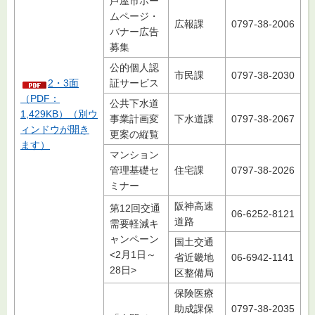
芦屋市ホー
ムページ・
広報課
0797-38-2006
バナー広告
募集
公的個人認
市民課
0797-38-2030
2・3面
証サービス
（PDF：
公共下水道
1,429KB）（別ウ
事業計画変
下水道課
0797-38-2067
ィンドウが開き
更案の縦覧
ます）
マンション
管理基礎セ
住宅課
0797-38-2026
ミナー
阪神高速
第12回交通
06-6252-8121
道路
需要軽減キ
ャンペーン
国土交通
<2月1日～
省近畿地
06-6942-1141
28日>
区整備局
保険医療
助成課保
0797-38-2035