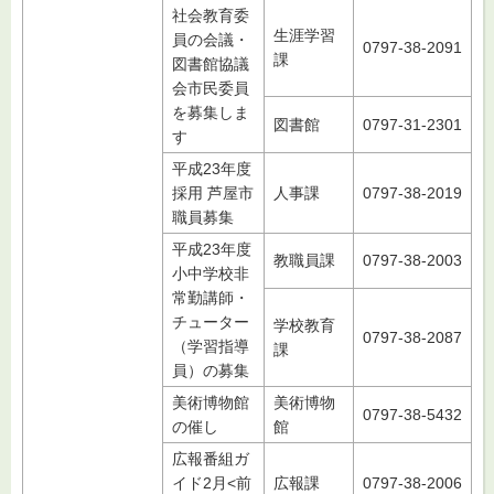
社会教育委
生涯学習
員の会議・
0797-38-2091
課
図書館協議
会市民委員
を募集しま
図書館
0797-31-2301
す
平成23年度
採用 芦屋市
人事課
0797-38-2019
職員募集
平成23年度
教職員課
0797-38-2003
小中学校非
常勤講師・
チューター
学校教育
0797-38-2087
（学習指導
課
員）の募集
美術博物館
美術博物
0797-38-5432
の催し
館
広報番組ガ
イド2月<前
広報課
0797-38-2006