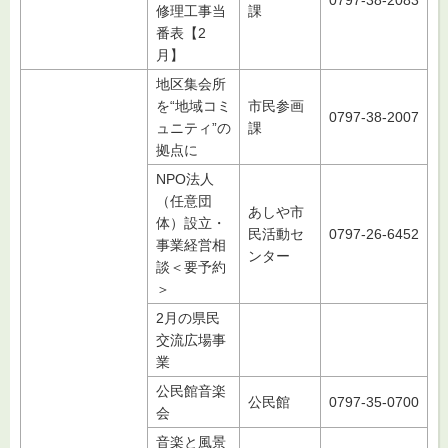
修理工事当
課
番表【2
月】
地区集会所
を“地域コミ
市民参画
0797-38-2007
ュニティ”の
課
拠点に
NPO法人
（任意団
あしや市
体）設立・
民活動セ
0797-26-6452
事業経営相
ンター
談＜要予約
＞
2月の県民
交流広場事
業
公民館音楽
公民館
0797-35-0700
会
音楽と風景