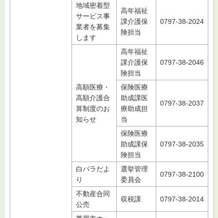
地域密着型
高年福祉
サービス事
課介護保
0797-38-2024
業者を募集
険担当
します
高年福祉
課介護保
0797-38-2046
険担当
高額医療・
保険医療
高額介護合
助成課医
0797-38-2037
算制度のお
療助成担
知らせ
当
保険医療
助成課保
0797-38-2035
険担当
白バラだよ
選挙管理
0797-38-2100
り
委員会
不動産合同
収税課
0797-38-2014
公売