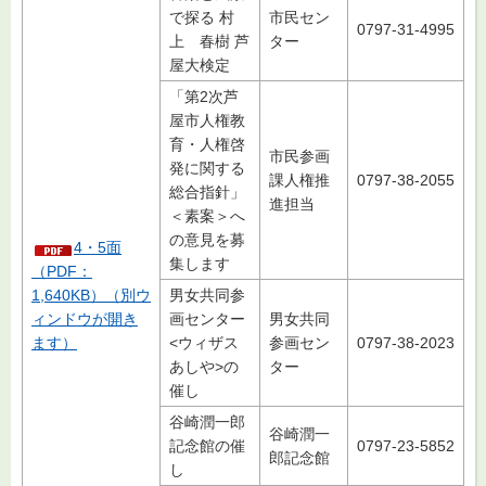
で探る 村
市民セン
0797-31-4995
上 春樹 芦
ター
屋大検定
「第2次芦
屋市人権教
育・人権啓
市民参画
発に関する
課人権推
0797-38-2055
総合指針」
進担当
＜素案＞へ
の意見を募
4・5面
集します
（PDF：
1,640KB）（別ウ
男女共同参
ィンドウが開き
画センター
男女共同
ます）
<ウィザス
参画セン
0797-38-2023
あしや>の
ター
催し
谷崎潤一郎
谷崎潤一
記念館の催
0797-23-5852
郎記念館
し