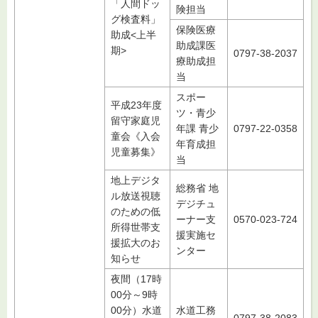
「人間ドッ
険担当
グ検査料」
保険医療
助成<上半
助成課医
期>
0797-38-2037
療助成担
当
スポー
平成23年度
ツ・青少
留守家庭児
年課 青少
0797-22-0358
童会《入会
年育成担
児童募集》
当
地上デジタ
総務省 地
ル放送視聴
デジチュ
のための低
ーナー支
0570-023-724
所得世帯支
援実施セ
援拡大のお
ンター
知らせ
夜間（17時
00分～9時
00分）水道
水道工務
0797-38-2083