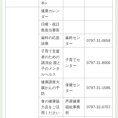
半>
健康カレン
ダー
日曜・祝日
救急当番医
歯科の応急
歯科セン
0797-31-0658
診療
ター
子育て支援
者のための
子育てセ
講演会 親と
0797-31-8006
ンター
子のメンタ
ルヘルス
健康講座大
保健セン
腸がんの予
0797-31-1586
ター
防
食の健康協
芦屋健康
力店をご活
福祉事務
0797-32-0707
用ください
所