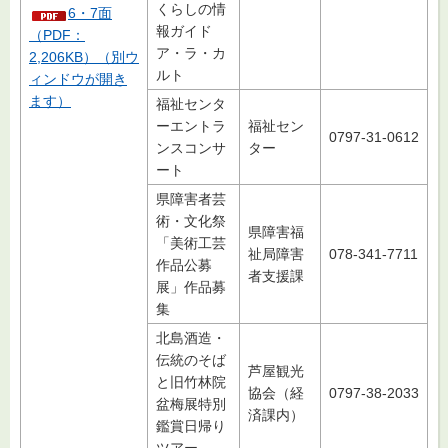
くらしの情
6・7面
報ガイド
（PDF：
ア・ラ・カ
2,206KB）（別ウ
ルト
ィンドウが開き
ます）
福祉センタ
ーエントラ
福祉セン
0797-31-0612
ンスコンサ
ター
ート
県障害者芸
術・文化祭
県障害福
「美術工芸
祉局障害
078-341-7711
作品公募
者支援課
展」作品募
集
北島酒造・
伝統のそば
芦屋観光
と旧竹林院
協会（経
0797-38-2033
盆梅展特別
済課内）
鑑賞日帰り
ツアー