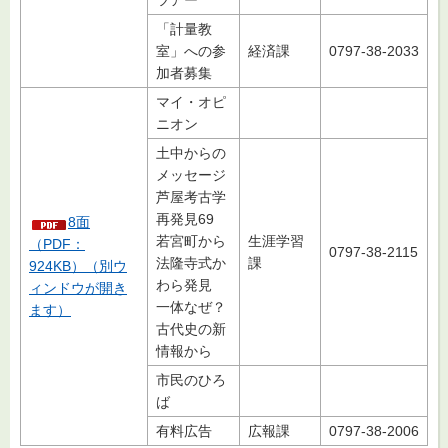
「計量教
室」への参
経済課
0797-38-2033
加者募集
マイ・オピ
ニオン
土中からの
メッセージ
芦屋考古学
再発見69
8面
若宮町から
生涯学習
（PDF：
0797-38-2115
法隆寺式か
課
924KB）（別ウ
わら発見
ィンドウが開き
一体なぜ？
ます）
古代史の新
情報から
市民のひろ
ば
有料広告
広報課
0797-38-2006