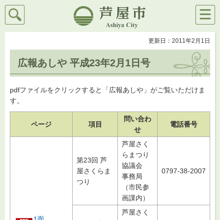
検索
メニ
芦屋市
ュー
更新日：2011年2月1日
広報あしや 平成23年2月1日号
pdfファイルをクリックすると「広報あしや」がご覧いただけま
す。
問い合わ
ページ
項目
電話番号
せ
芦屋さく
らまつり
第23回 芦
協議会
屋さくらま
0797-38-2007
事務局
つり
（市民参
画課内）
芦屋さく
1面