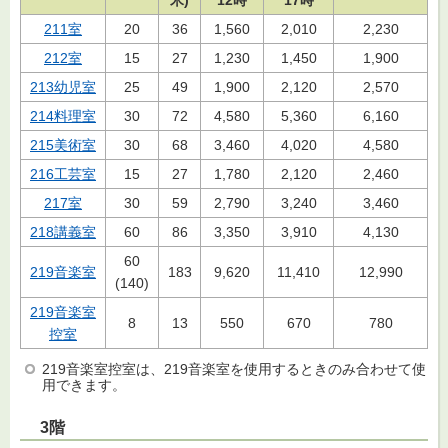
211室
20
36
1,560
2,010
2,230
212室
15
27
1,230
1,450
1,900
213
幼児室
25
49
1,900
2,120
2,570
214
料理室
30
72
4,580
5,360
6,160
215
美術室
30
68
3,460
4,020
4,580
216
工芸室
15
27
1,780
2,120
2,460
217室
30
59
2,790
3,240
3,460
218
講義室
60
86
3,350
3,910
4,130
60
219
音楽室
183
9,620
11,410
12,990
(140)
219音楽室
8
13
550
670
780
控室
219音楽室控室は、219音楽室を使用するときのみ合わせて使
用できます。
3階