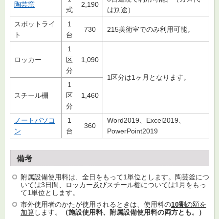
陶芸窯
2,190
式
は別途）
スポットライ
1
730
215美術室でのみ利用可能。
ト
台
1
ロッカー
区
1,090
分
1区分は1ヶ月となります。
1
スチール棚
区
1,460
分
ノートパソコ
1
Word2019、Excel2019、
360
ン
台
PowerPoint2019
備考
附属設備使用料は、全日をもって1単位とします。陶芸釜につ
いては3日間、ロッカー及びスチール棚については1月をもっ
て1単位とします。
市外使用者のかたが使用されるときは、使用料の
10割
の額を
加算
します。
（施設使用料、附属設備使用料の両方とも。）