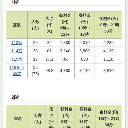
1階
朝料金
昼料金
広さ
夜料金(円)
人数
(円)
(円)
室名
(平
18時～21時
(人)
9時～
13時～
米)
30分
12時
17時
113室
20
32
1,560
2,010
2,230
114室
30
61
3,240
3,800
4,130
115室
10
17.1
780
890
1,110
116
多目
35
98.8
4,360
5,140
5,810
的室
(75)
2階
広
朝料金
昼料金
夜料金(円)
人数
さ
(円)
(円)
室名
18時～21時
(人)
(平
9時～
13時～
30分
米)
12時
17時