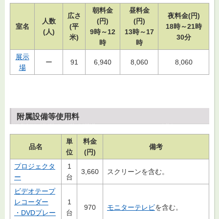
朝料金
昼料金
広さ
夜料金(円)
人数
(円)
(円)
室名
(平
18時～21時
(人)
9時～12
13時～17
米)
30分
時
時
展示
ー
91
6,940
8,060
8,060
場
附属設備等使用料
単
料金
品名
備考
位
(円)
プロジェクタ
1
3,660
スクリーンを含む。
ー
台
ビデオテープ
レコーダー
1
970
モニターテレビ
を含む。
・DVDプレー
台