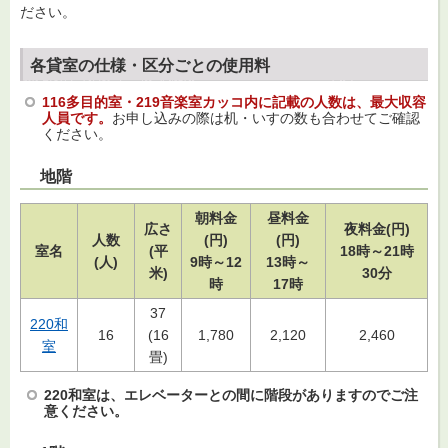
ださい。
各貸室の仕様・区分ごとの使用料
116多目的室・219音楽室カッコ内に記載の人数は、最大収容
人員です。
お申し込みの際は机・いすの数も合わせてご確認
ください。
地階
朝料金
昼料金
広さ
夜料金(円)
人数
(円)
(円)
室名
(平
18時～21時
(人)
9時～12
13時～
米)
30分
時
17時
37
220和
16
(16
1,780
2,120
2,460
室
畳)
220和室は、エレベーターとの間に階段がありますのでご注
意ください。