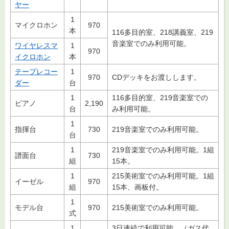
ヤー
1
マイクロホン
970
本
116多目的室、218講義室、219
音楽室でのみ利用可能。
ワイヤレスマ
1
970
イクロホン
本
テープレコー
1
970
CDデッキをお渡しします。
ダー
台
1
116多目的室、219音楽室での
ピアノ
2,190
台
み利用可能。
1
指揮台
730
219音楽室でのみ利用可能。
台
1
219音楽室でのみ利用可能。1組
譜面台
730
組
15本。
1
215美術室でのみ利用可能。1組
イーゼル
970
組
15本、画板付。
1
モデル台
970
215美術室でのみ利用可能。
式
1
3日連続で利用可能。（ガス代