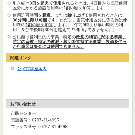
引き続き
3日を超えて使用
されるときは、4日目から当該使用
区分にかかる施設使用料の
2割
の額を加算
します。
使用許可時間を
超過
、または
繰り上げて
使用されるときは、
30分間に限り可能
です。ただし、当該使用区分に係る施設使
用料の
2割
の額を加算
します。（午前9時より早い時間の利
用、及び午後9時30分を超えての利用はできません。）
公民館は営利目的の事業、特定の
政党の利害に関する事業、
特定の宗教・特定の教派・教団を支持する事業、飲酒を伴っ
た行事又は集会には使用できません。
関連リンク
公民館講座案内
お問い合わせ
市民センター
電話番号：0797-31-4995
ファクス番号：0797-31-4998