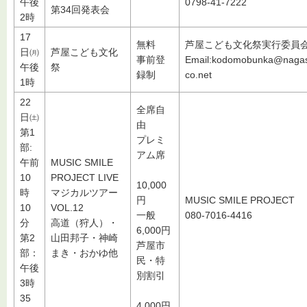
午後
0798-41-7222
第34回発表会
2時
17
無料
芦屋こども文化祭実行委員
日㈪
芦屋こども文化
事前登
Email:kodomobunka@naga
午後
祭
録制
co.net
1時
22
全席自
日㈯
由
第1
プレミ
部:
アム席
午前
MUSIC SMILE
10
PROJECT LIVE
10,000
時
マジカルツアー
円
MUSIC SMILE PROJECT
10
VOL.12
一般
080-7016-4416
分
高道（狩人）・
6,000円
第2
山田邦子・神崎
芦屋市
部：
まき・おかゆ他
民・特
午後
別割引
3時
35
4,000円