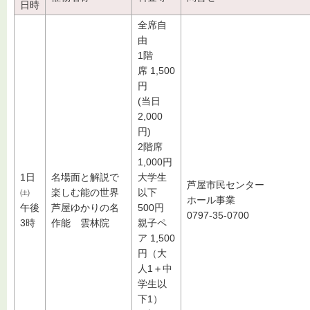
日時
全席自
由
1階
席 1,500
円
(当日
2,000
円)
2階席
1,000円
1日
名場面と解説で
大学生
芦屋市民センター
㈯
楽しむ能の世界
以下
ホール事業
午後
芦屋ゆかりの名
500円
0797-35-0700
3時
作能 雲林院
親子ペ
ア 1,500
円（大
人1＋中
学生以
下1）