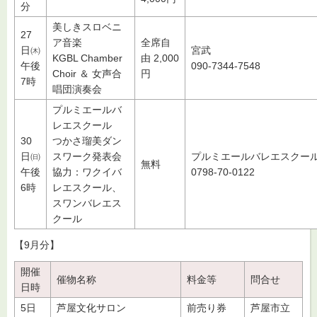
分
美しきスロベニ
27
ア音楽
全席自
日㈭
宮武
KGBL Chamber
由 2,000
午後
090-7344-7548
Choir ＆ 女声合
円
7時
唱団演奏会
プルミエールバ
レエスクール
30
つかさ瑠美ダン
日㈰
スワーク発表会
プルミエールバレエスクー
無料
午後
協力：ワクイバ
0798-70-0122
6時
レエスクール、
スワンバレエス
クール
【9月分】
開催
催物名称
料金等
問合せ
日時
5日
芦屋文化サロン
前売り券
芦屋市立