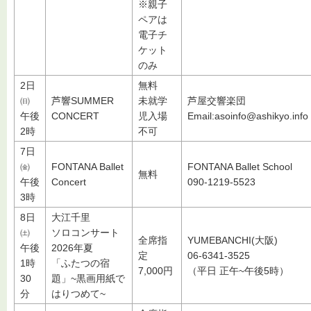
※親子
ペアは
電子チ
ケット
のみ
2日
無料
㈰
芦響SUMMER
未就学
芦屋交響楽団
午後
CONCERT
児入場
Email:asoinfo@ashikyo.info
2時
不可
7日
㈮
FONTANA Ballet
FONTANA Ballet School
無料
午後
Concert
090-1219-5523
3時
8日
大江千里
㈯
ソロコンサート
全席指
YUMEBANCHI(大阪)
午後
2026年夏
定
06-6341-3525
1時
「ふたつの宿
7,000円
（平日 正午~午後5時）
30
題」~黒画用紙で
分
はりつめて~