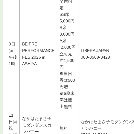
全席指
定
SS席
5,000円
S席
3,000円
A席
9日
BE FRE
2,000円
㈰
PERFORMANCE
LIBERA JAPAN
立ち見
午後
FES 2026 in
080-8589-3429
席1,500
1時
ASHIYA
円
※当日
券は500
円増
※6歳未
満は膝
上無料
11
なかはたまさ子
日㈫
なかはたまさ子モダンダン
モダンダンスカ
祝
無料
カンパニー
ンパニー