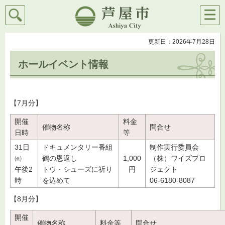
検索
メニ
芦屋市
ュー
更新日：2026年7月28日
ホールイベント情報
【7月分】
開催
料金
催物名称
問合せ
日時
等
31日
ドキュメンタリー番組
制作実行委員会
㈮
鶴の恩返し
1,000
（株）ワイズプロ
午後2
トウ・シューズに祈り
円
ジェクト
時
を込めて
06-6180-8087
【8月分】
開催
催物名称
料金等
問合せ