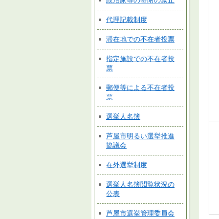
政治家等の寄附の禁止
代理記載制度
滞在地での不在者投票
指定施設での不在者投
票
郵便等による不在者投
票
選挙人名簿
芦屋市明るい選挙推進
協議会
在外選挙制度
選挙人名簿閲覧状況の
公表
芦屋市選挙管理委員会