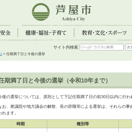
芦屋市
全
健康・福祉・子育て
教育・文化・スポーツ
サイト内検索
ジ
> 任期満了日と今後の選挙
任期満了日と今後の選挙（令和10年まで）
後の選挙については、原則として下記任期満了日の前30日以内に行わ
お、衆議院や地方議会の解散、長の辞職等による選挙は、それらの事由
われます。
時期
種別等