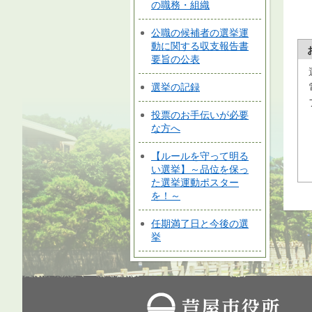
の職務・組織
公職の候補者の選挙運
動に関する収支報告書
要旨の公表
選挙の記録
投票のお手伝いが必要
な方へ
【ルールを守って明る
い選挙】～品位を保っ
た選挙運動ポスター
を！～
任期満了日と今後の選
挙
芦屋市役所