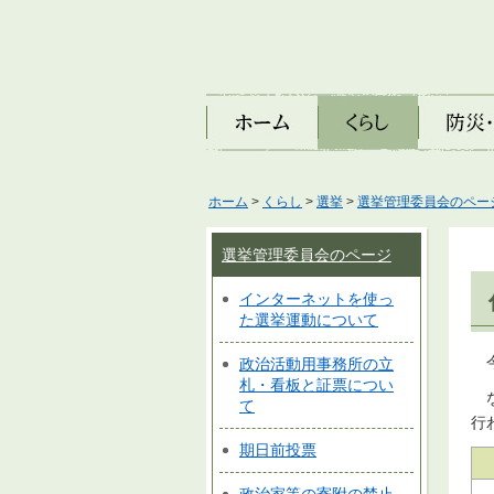
ホーム
くらし
防災・安
ホーム
>
くらし
>
選挙
>
選挙管理委員会のペー
選挙管理委員会のページ
インターネットを使っ
た選挙運動について
今
政治活動用事務所の立
札・看板と証票につい
な
て
行
期日前投票