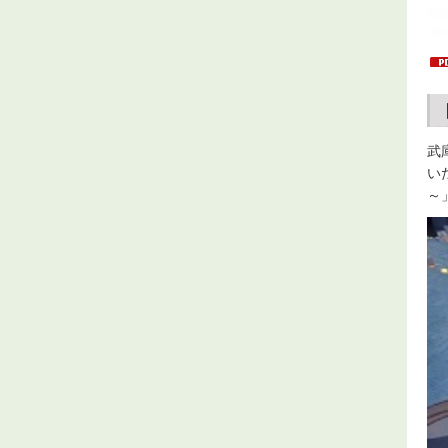
武
い
～