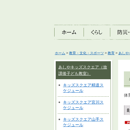
ホーム
くらし
防災・安
ホーム
>
教育・文化・スポーツ
>
教育
>
あしや
あしやキッズスクエア（放
課後子ども教室）
キッズスクエア精道ス
ケジュール
体
キッズスクエア宮川ス
ケジュール
キッズスクエア山手ス
ケジュール