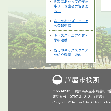
参加にあたっての注意
事項（保護者の皆さま
へ）
あしやキッズスクエア
の登録申請
キッズスクエア企業・
学校連携
あしやキッズスクエア
の紹介動画・資料
芦屋市役所
〒659-8501 兵庫県芦屋市精道町7
電話番号：0797-31-2121（代表）
Copyright © Ashiya City. All Rights R