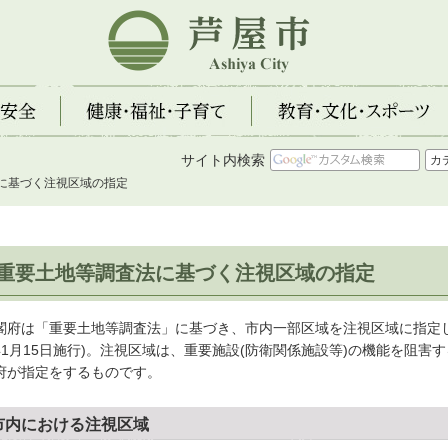
芦屋市
全
健康・福祉・子育て
教育・文化・スポーツ
サイト内検索
法に基づく注視区域の指定
重要土地等調査法に基づく注視区域の指定
閣府は「重要土地等調査法」に基づき、市内一部区域を注視区域に指定しま
年1月15日施行)。注視区域は、重要施設(防衛関係施設等)の機能を阻
府が指定をするものです。
市内における注視区域