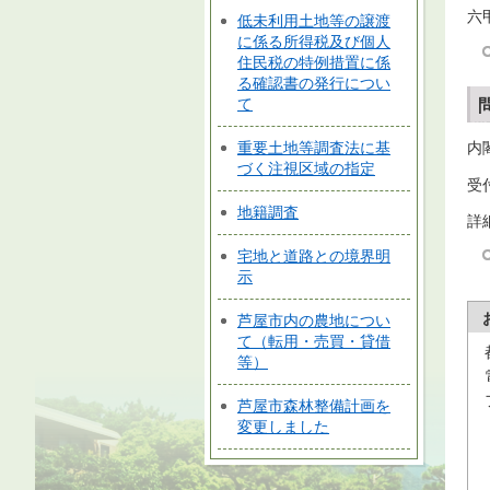
六
低未利用土地等の譲渡
に係る所得税及び個人
住民税の特例措置に係
る確認書の発行につい
て
重要土地等調査法に基
内
づく注視区域の指定
受
地籍調査
詳
宅地と道路との境界明
示
芦屋市内の農地につい
て（転用・売買・貸借
等）
芦屋市森林整備計画を
変更しました