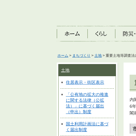
ホーム
くらし
防災・安
ホーム
>
まちづくり
>
土地
> 重要土地等調査
土地
住居表示・街区表示
「公有地の拡大の推進
内
に関する法律（公拡
法）」に基づく届出
6
（申出）制度
閣
国土利用計画法に基づ
く届出制度