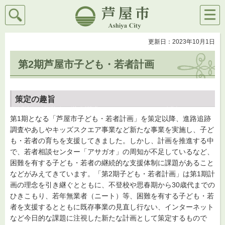
検索
メニ
芦屋市
ュー
更新日：2023年10月1日
第2期芦屋市子ども・若者計画
策定の趣旨
第1期となる「芦屋市子ども・若者計画」を策定以降、進路追跡
調査やあしやキッズスクエア事業など新たな事業を実施し、子ど
も・若者の育ちを支援してきました。しかし、計画を推進する中
で、若者相談センター「アサガオ」の周知が不足しているなど、
困難を有する子ども・若者の継続的な支援体制に課題があること
などがみえてきています。「第2期子ども・若者計画」は第1期計
画の理念を引き継ぐとともに、不登校や思春期から30歳代までの
ひきこもり、若年無業者（ニート）等、困難を有する子ども・若
者を支援するとともに既存事業の見直し行ない、インターネット
など今日的な課題に注視した新たな計画として策定するもので