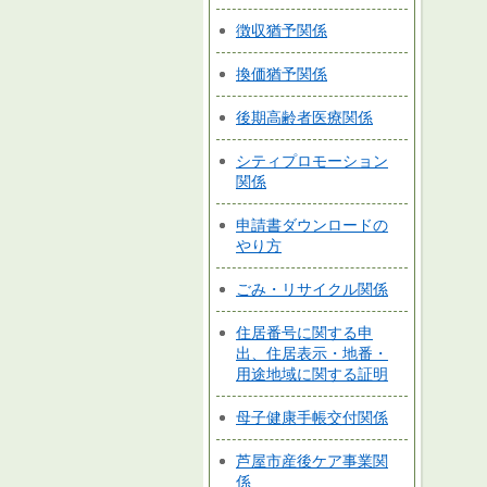
徴収猶予関係
換価猶予関係
後期高齢者医療関係
シティプロモーション
関係
申請書ダウンロードの
やり方
ごみ・リサイクル関係
住居番号に関する申
出、住居表示・地番・
用途地域に関する証明
母子健康手帳交付関係
芦屋市産後ケア事業関
係