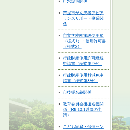
排水設備関係
芦屋市がん患者アピア
ランスサポート事業関
係
市立学校園施設使用願
（様式1）・使用許可書
（様式2）
行政財産使用許可継続
申請書（様式第2号）
行政財産使用料減免申
請書（様式第3号）
市後援名義関係
教育委員会後援名義関
係（R8.10.1以降の申
請）
こども家庭・保健セン