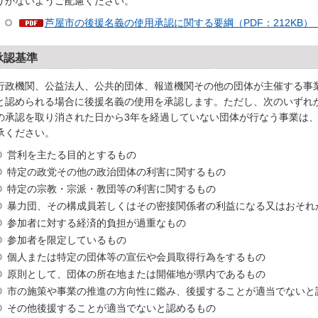
りがないようご配慮ください。
芦屋市の後援名義の使用承認に関する要綱（PDF：212KB
承認基準
行政機関、公益法人、公共的団体、報道機関その他の団体が主催する事
と認められる場合に後援名義の使用を承認します。ただし、次のいずれ
の承認を取り消された日から3年を経過していない団体が行なう事業は
承ください。
営利を主たる目的とするもの
特定の政党その他の政治団体の利害に関するもの
特定の宗教・宗派・教団等の利害に関するもの
暴力団、その構成員若しくはその密接関係者の利益になる又はおそれ
参加者に対する経済的負担が過重なもの
参加者を限定しているもの
個人または特定の団体等の宣伝や会員取得行為をするもの
原則として、団体の所在地または開催地が県内であるもの
市の施策や事業の推進の方向性に鑑み、後援することが適当でないと
その他後援することが適当でないと認めるもの