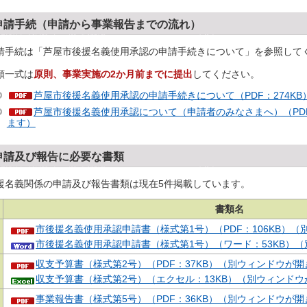
申請手続（申請から事業報告までの流れ）
請手続は「芦屋市後援名義使用承認の申請手続きについて」を参照して
類一式は
原則、事業実施の2か月前までに提出
してください。
芦屋市後援名義使用承認の申請手続きについて（PDF：274K
芦屋市後援名義使用承認について（申請者のみなさまへ）（PDF：
ます）
申請及び報告に必要な書類
援名義関係の申請及び報告書類は現在5件掲載しています。
書類名
市後援名義使用承認申請書（様式第1号）（PDF：106KB）
市後援名義使用承認申請書（様式第1号）（ワード：53KB）
収支予算書（様式第2号）（PDF：37KB）（別ウィンドウが
収支予算書（様式第2号）（エクセル：13KB）（別ウィンド
事業報告書（様式第5号）（PDF：36KB）（別ウィンドウが