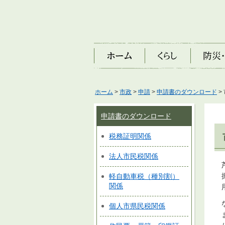
ホーム
くらし
防災・安
ホーム
>
市政
>
申請
>
申請書のダウンロード
>
申請書のダウンロード
税務証明関係
法人市民税関係
軽自動車税（種別割）
関係
個人市県民税関係