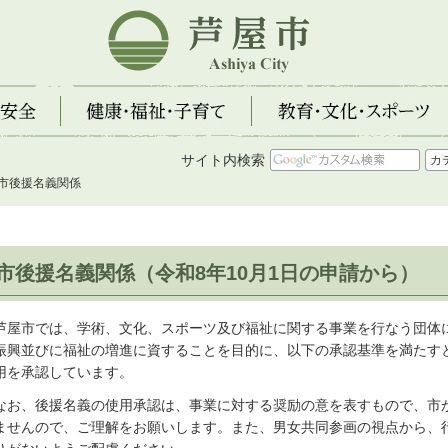
芦屋市
全
健康・福祉・子育て
教育・文化・スポーツ
サイト内検索
 市後援名義関係
市後援名義関係（令和8年10月1日の申請から）
芦屋市では、学術、文化、スポーツ及び福祉に関する事業を行なう団体
振興並びに福祉の増進に資することを目的に、以下の承認基準を満たす
用を承認しています。
なお、後援名義の使用承認は、事業に対する奨励の意を表すもので、市
ませんので、ご理解をお願いします。また、男女共同参画の視点から、