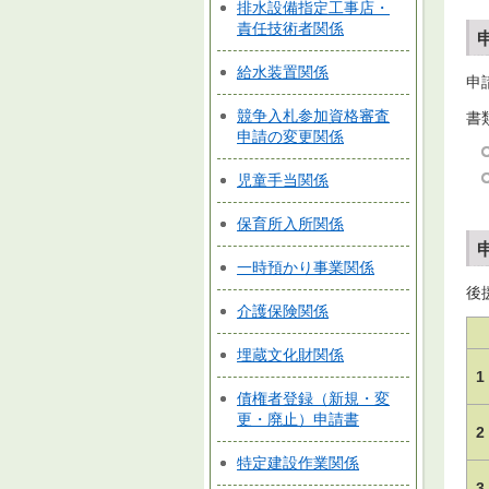
排水設備指定工事店・
責任技術者関係
給水装置関係
申
競争入札参加資格審査
書
申請の変更関係
児童手当関係
保育所入所関係
一時預かり事業関係
後
介護保険関係
埋蔵文化財関係
1
債権者登録（新規・変
更・廃止）申請書
2
特定建設作業関係
3