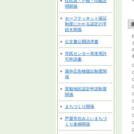
住民票・戸籍・印鑑証
明関係
セーフティネット保証
制度にかかる認定の手
続き関係
公文書公開請求書
市民センター等使用許
可申請書
屋外広告物届出制度関
係
景観地区認定申請制度
関係
まちづくり関係
芦屋市住みよいまちづ
くり条例関係