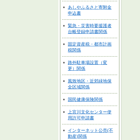
あしやふるさと寄附金
申込書
緊急・災害時要援護者
台帳登録申請書関係
固定資産税・都市計画
税関係
路外駐車場設置（変
更）関係
風致地区・近郊緑地保
全区域関係
国民健康保険関係
上宮川文化センター使
用許可申請書
インターネット公売(不
動産)関係