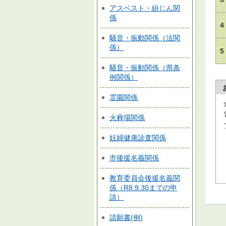
アスベスト・紛じん関
係
4
騒音・振動関係（法関
係）
5
騒音・振動関係（県条
例関係）
霊園関係
火葬場関係
妊婦健康診査関係
市後援名義関係
教育委員会後援名義関
係（R8.9.30までの申
請）
請願書(例)