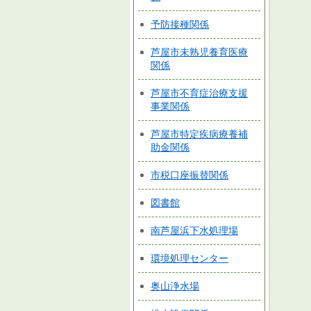
予防接種関係
芦屋市未熟児養育医療
関係
芦屋市不育症治療支援
事業関係
芦屋市特定疾病療養補
助金関係
市税口座振替関係
図書館
南芦屋浜下水処理場
環境処理センター
奥山浄水場