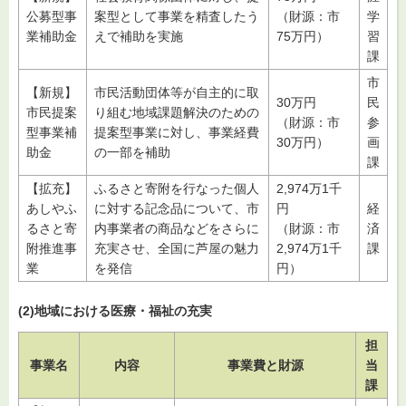
公募型事
案型として事業を精査したう
（財源：市
学
業補助金
えで補助を実施
75万円）
習
課
市
【新規】
市民活動団体等が自主的に取
30万円
民
市民提案
り組む地域課題解決のための
（財源：市
参
型事業補
提案型事業に対し、事業経費
30万円）
画
助金
の一部を補助
課
【拡充】
ふるさと寄附を行なった個人
2,974万1千
あしやふ
に対する記念品について、市
円
経
るさと寄
内事業者の商品などをさらに
（財源：市
済
附推進事
充実させ、全国に芦屋の魅力
2,974万1千
課
業
を発信
円）
(2)地域における医療・福祉の充実
担
事業名
内容
事業費と財源
当
課