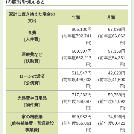
(2)歳出を例えると
家計に置き換えた場合の
年額
月額
支出
805,180円
67,098円
食費
(前年度792,741
(前年度66,062
[人件費]
円)
円)
688,307円
57,359円
医療費など
(前年度652,217
(前年度54,351
[扶助費]
円)
円)
511,547円
42,629円
ローンの返済
(前年度498,003
(前年度41,500
[公債費]
円)
円)
717,232円
59,769円
光熱費や日用品
(前年度769,097
(前年度64,092
[物件費]
円)
円)
家の増改築
899,952円
74,996円
[維持補修費・普通建設
(前年度965,061
(前年度80,422
事業費]
円)
円)