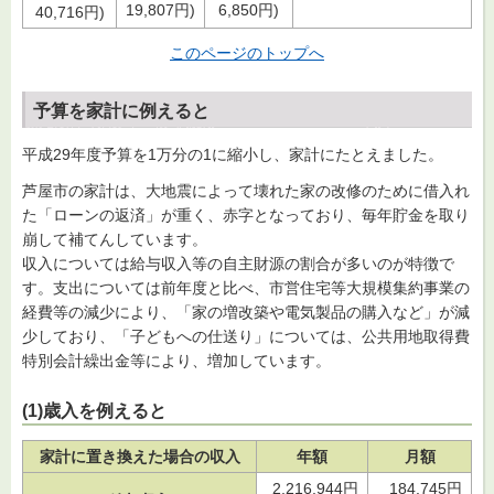
6,850円)
19,807円)
40,716円)
このページのトップへ
予算を家計に例えると
平成29年度予算を1万分の1に縮小し、家計にたとえました。
芦屋市の家計は、大地震によって壊れた家の改修のために借入れ
た「ローンの返済」が重く、赤字となっており、毎年貯金を取り
崩して補てんしています。
収入については給与収入等の自主財源の割合が多いのが特徴で
す。支出については前年度と比べ、市営住宅等大規模集約事業の
経費等の減少により、「家の増改築や電気製品の購入など」が減
少しており、「子どもへの仕送り」については、公共用地取得費
特別会計繰出金等により、増加しています。
(1)歳入を例えると
家計に置き換えた場合の収入
年額
月額
2,216,944円
184,745円