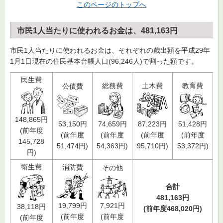
このページのトップへ
市民1人当たりに使われるお金は、481,163円
市民1人当たりに使われるお金は、それぞれの歳出額を平成29年
1月1日現在の住民基本台帳人口(96,246人)で割った額です。
民生費
総務費
土木費
教育費
公債費
148,865円
87,223円
51,428円
53,150円
74,659円
(前年度
(前年度
(前年度
(前年度
(前年度
145,728
95,710円)
53,372円)
51,474円)
54,363円)
円)
衛生費
消防費
その他
合計
481,163円
7,921円
19,799円
38,118円
(前年度
468,020
円)
(前年度
(前年度
(前年度