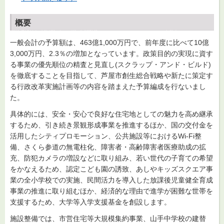
概要
一般会計の予算額は、463億1,000万円で、前年度に比べて10億
3,000万円、2.3％の増加となっています。政策目的の実現に資す
る事業の優先順位の精査と見直し(スクラップ・アンド・ビルド)
を徹底することを目指して、芦屋市創生総合戦略や新たに策定す
る行政改革実施計画等の内容を踏まえた予算編成を行ないまし
た。
具体的には、安全・安心で良好な住宅地としての魅力を高め継承
するため、引き続き景観形成事業を推進するほか、国の交付金を
活用したシティプロモーション、公共施設等におけるWi-Fi整
備、さくら参道の無電柱化、障害者・高齢障害者医療助成の拡
充、防犯カメラの増設などに取り組み、若い世代の子育ての希望
をかなえるため、認定こども園の誘致、あしやキッズスクエア事
業の全小学校での実施、民間活力を導入した放課後児童健全育成
事業の推進に取り組むほか、経済的な理由で進学が困難な世帯を
支援するため、大学等入学支援基金を創設します。
施設整備では、市営住宅等大規模集約事業、山手中学校の建替