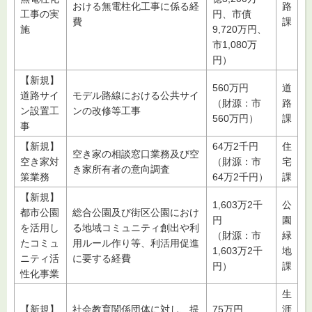
おける無電柱化工事に係る経
路
工事の実
円、市債
費
課
施
9,720万円、
市1,080万
円）
【新規】
560万円
道
道路サイ
モデル路線における公共サイ
（財源：市
路
ン設置工
ンの改修等工事
560万円）
課
事
【新規】
64万2千円
住
空き家の相談窓口業務及び空
空き家対
（財源：市
宅
き家所有者の意向調査
策業務
64万2千円）
課
【新規】
1,603万2千
公
都市公園
総合公園及び街区公園におけ
円
園
を活用し
る地域コミュニティ創出や利
（財源：市
緑
たコミュ
用ルール作り等、利活用促進
1,603万2千
地
ニティ活
に要する経費
円）
課
性化事業
生
【新規】
社会教育関係団体に対し、提
75万円
涯