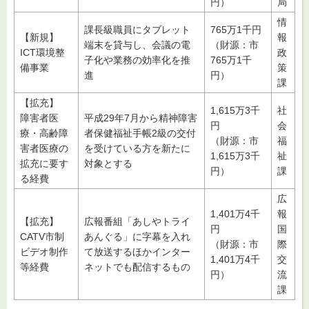
円）
局
情
課長級職員にタブレット
765万1千円
【新規】
報
端末を貸与し、会議の電
（財源：市
ICT環境整
政
子化や業務の効率化を推
765万1千
備事業
策
進
円）
課
【拡充】
1,615万3千
社
障害者医
平成29年7月から精神障害
円
会
療・高齢障
者保健福祉手帳2級の交付
（財源：市
福
害者医療の
を受けている方を新たに
1,615万3千
祉
拡充に要す
対象とする
円）
課
る経費
広
1,401万4千
報
【拡充】
広報番組「あしやトライ
円
国
CATV市制
あんぐる」に字幕を入れ
（財源：市
際
ビデオ制作
て放送するほかインター
1,401万4千
交
等経費
ネットでも配信するもの
円）
流
課