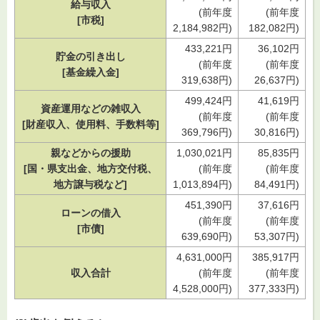
給与収入
(前年度
(前年度
[市税]
2,184,982円)
182,082円)
433,221円
36,102円
貯金の引き出し
(前年度
(前年度
[基金繰入金]
319,638円)
26,637円)
499,424円
41,619円
資産運用などの雑収入
(前年度
(前年度
[財産収入、使用料、手数料等]
369,796円)
30,816円)
親などからの援助
1,030,021円
85,835円
[国・県支出金、地方交付税、
(前年度
(前年度
地方譲与税など]
1,013,894円)
84,491円)
451,390円
37,616円
ローンの借入
(前年度
(前年度
[市債]
639,690円)
53,307円)
4,631,000円
385,917円
収入合計
(前年度
(前年度
4,528,000円)
377,333円)