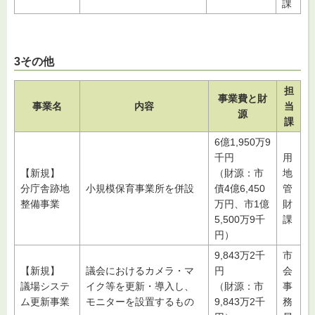
課
3その他
担
事業費と財
事業名
内容
当
源
課
6億1,950万9
千円
用
【新規】
（財源：市
地
分庁舎跡地
小規模保育事業所を併設
債4億6,450
管
整備事業
万円、市1億
財
5,500万9千
課
円）
9,843万2千
市
【新規】
議会におけるカメラ・マ
円
会
議場システ
イク等を更新・導入し、
（財源：市
事
ム更新事業
モニターを設置するもの
9,843万2千
務