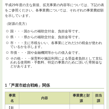
平成29年度の主な新規、拡充事業の内容等については、下記の表
をご参照ください。各事業費については、それぞれの事業費総額
を示しています。
（財源の見方）
国・・・国からの補助交付金、負担金等です。
県・・・県からの補助交付金、負担金等です。
市・・・主に市税をいい、各事業にどれだけの税金が使われ
ているかを示します。
市債・・・国や金融機関等からの借入金です。
その他・・・保育料や施設利用による受益者負担として支払
われる使用料・手数料、特定の事業のために頂いた寄附金な
どがあります。
1「芦屋市総合戦略」関係
事業
事業費と財
担当
内容
名
源
課
【新