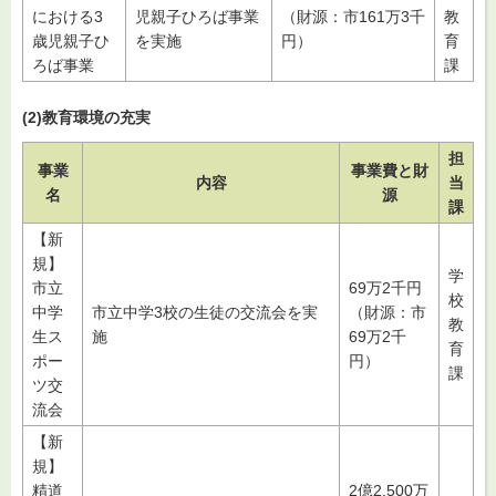
における3
児親子ひろば事業
（財源：市161万3千
教
歳児親子ひ
を実施
円）
育
ろば事業
課
(2)教育環境の充実
担
事業
事業費と財
内容
当
名
源
課
【新
規】
学
市立
69万2千円
校
中学
市立中学3校の生徒の交流会を実
（財源：市
教
生ス
施
69万2千
育
ポー
円）
課
ツ交
流会
【新
規】
精道
2億2,500万