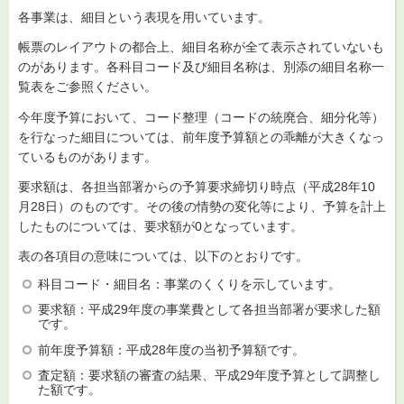
各事業は、細目という表現を用いています。
帳票のレイアウトの都合上、細目名称が全て表示されていないも
のがあります。各科目コード及び細目名称は、別添の細目名称一
覧表をご参照ください。
今年度予算において、コード整理（コードの統廃合、細分化等）
を行なった細目については、前年度予算額との乖離が大きくなっ
ているものがあります。
要求額は、各担当部署からの予算要求締切り時点（平成28年10
月28日）のものです。その後の情勢の変化等により、予算を計上
したものについては、要求額が0となっています。
表の各項目の意味については、以下のとおりです。
科目コード・細目名：事業のくくりを示しています。
要求額：平成29年度の事業費として各担当部署が要求した額
です。
前年度予算額：平成28年度の当初予算額です。
査定額：要求額の審査の結果、平成29年度予算として調整し
た額です。