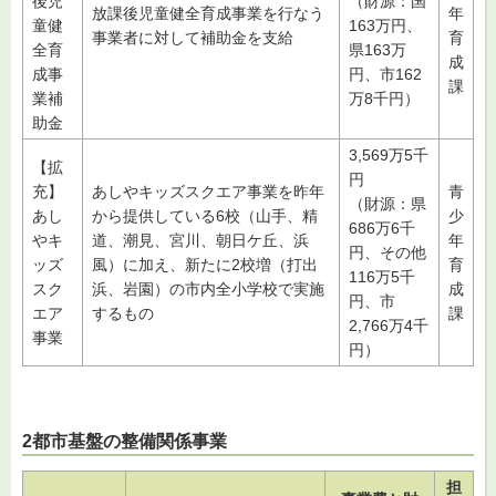
後児
（財源：国
放課後児童健全育成事業を行なう
年
童健
163万円、
事業者に対して補助金を支給
育
全育
県163万
成
成事
円、市162
課
業補
万8千円）
助金
3,569万5千
【拡
円
充】
あしやキッズスクエア事業を昨年
青
（財源：県
あし
から提供している6校（山手、精
少
686万6千
やキ
道、潮見、宮川、朝日ケ丘、浜
年
円、その他
ッズ
風）に加え、新たに2校増（打出
育
116万5千
スク
浜、岩園）の市内全小学校で実施
成
円、市
エア
するもの
課
2,766万4千
事業
円）
2都市基盤の整備関係事業
担