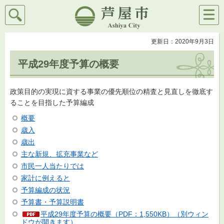
検索
メニ
芦屋市
ュー
更新日：2020年9月3日
平成29年度予算の概要
政策目的の実現に資する事業の優先順位の精査と見直しを徹底す
ることを目指した予算編成
概要
歳入
歳出
主な新規、拡充事業など
市民一人当たりでは
家計に例えると
予算編成の状況
予算書・予算説明書
平成29年度予算の概要（PDF：1,550KB）（別ウィン
ドウが開きます）