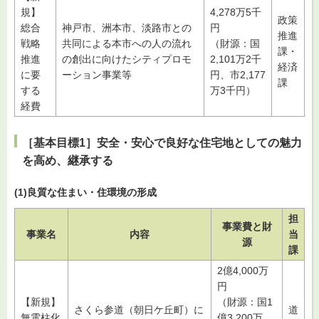
規】
4,278万5千
政策
総合
神戸市、洲本市、淡路市との
円
推進
戦略
共同による本市への人の流れ
（財源：国
課・
推進
の創出に向けたシティプロモ
2,101万2千
経済
に要
ーション事業等
円、市2,177
課
する
万3千円）
経費
［基本目標1］安全・安心で良好な住宅地としての魅力
を高め、継承する
(1)良質な住まい・住環境の形成
担
事業費と財
事業名
内容
当
源
課
2億4,000万
円
【新規】
（財源：国1
さくら参道（朝日ケ丘町）に
道
無電柱化
億3,200万