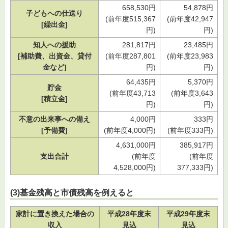
658,530円
54,878円
子どもへの仕送り
(前年度515,367
(前年度42,947
[繰出金]
円)
円)
知人への援助
281,817円
23,485円
[補助費、出資金、貸付
(前年度287,801
(前年度23,983
金など]
円)
円)
64,435円
5,370円
貯金
(前年度43,713
(前年度3,643
[積立金]
円)
円)
不意の出来事への備え
4,000円
333円
[予備費]
(前年度4,000円)
(前年度333円)
4,631,000円
385,917円
支出合計
(前年度
(前年度
4,528,000円)
377,333円)
(3)基金残高と市債残高を例えると
家計に置き換えた場合の
平成28年度末
平成29年度末
収入
見込
見込