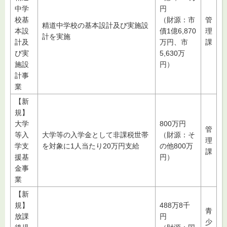
中学
円
校基
（財源：市
管
精道中学校の基本設計及び実施設
本設
債1億6,870
理
計を実施
計及
万円、市
課
び実
5,630万
施設
円）
計事
業
【新
規】
大学
800万円
管
等入
大学等の入学金として非課税世帯
（財源：そ
理
学支
を対象に1人当たり20万円支給
の他800万
課
援基
円）
金事
業
【新
規】
488万8千
青
放課
円
少