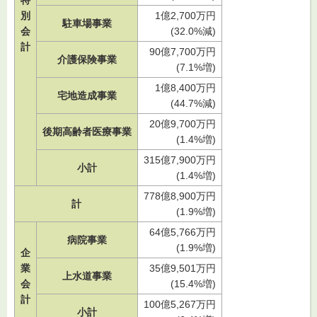
特
別
1億2,700万円
駐車場事業
会
(32.0%減)
計
90億7,700万円
介護保険事業
(7.1%増)
1億8,400万円
宅地造成事業
(44.7%減)
20億9,700万円
後期高齢者医療事業
(1.4%増)
315億7,900万円
小計
(1.4%増)
778億8,900万円
計
(1.9%増)
64億5,766万円
病院事業
(1.9%増)
企
業
35億9,501万円
上水道事業
会
(15.4%増)
計
100億5,267万円
小計