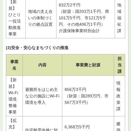
【新
832万2千円
地
規】
地域の支え合
（財源：国203万1千円、県
域
ひとり
いの体制づく
101万5千円、市121万5千
福
一役活
りの拠点設置
円、その他406万1千円）
祉
動推進
介護保険事業特別会計
課
事業
(3)安全・安心なまちづくりの推進
担
事業
内容
事業費と財源
当
名
課
【新
情
規】
避難所をはじめ主
856万3千円
報
Wi-Fi
な公の施設にWi-Fi
（財源：国289万円、市
政
環境
環境を導入
567万3千円）
策
整備
課
事業
【拡
建
充】
6,368万5千円
住宅耐震改修に対
築