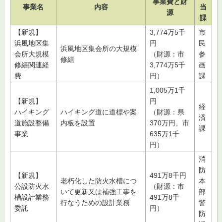
事業費と財
事業名
内容
当
源
課
【新規】
3,774万5千
市
浜風地区集
円
民
浜風地区集会所の大規模
会所大規模
（財源：市
参
修繕
修繕関連経
3,774万5千
画
費
円）
課
1,005万1千
【新規】
円
経
ハイキング
ハイキング道に道標や案
（財源：県
済
道施設整備
内板を設置
370万円、市
課
事業
635万1千
円）
消
防
【新規】
491万8千円
老朽化した防火水槽につ
本
公設防火水
（財源：市
いて更新又は補強工事を
部
槽設計業務
491万8千
行なうための設計業務
警
委託
円）
防