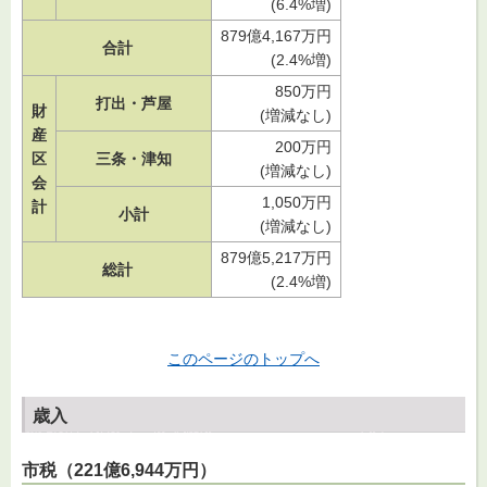
(6.4%増)
879億4,167万円
合計
(2.4%増)
850万円
打出・芦屋
財
(増減なし)
産
200万円
区
三条・津知
(増減なし)
会
1,050万円
計
小計
(増減なし)
879億5,217万円
総計
(2.4%増)
このページのトップへ
歳入
市税（221億6,944万円）