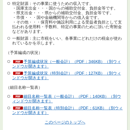
特定財源：その事業に使うための収入です。
・国庫支出金・・・国からの補助交付金、負担金等です。
・県支出金・・・県からの補助交付金、負担金等です。
・市債・・・国や金融機関等からの借入金です。
・その他・・・保育料や施設利用による受益者負担として支
払われる使用料・手数料、特定の事業のために頂いた寄附金
などがあります。
一般財源：主に市税をいい、各事業にどれだけの税金が使わ
れているかを示します。
（予算編成の状況）
予算編成状況（一般会計）（PDF：346KB）（別ウィ
ンドウが開きます）
予算編成状況（特別会計）（PDF：127KB）（別ウィ
ンドウが開きます）
（細目名称一覧表）
細目名称一覧表（一般会計）（PDF：140KB）（別ウ
ィンドウが開きます）
細目名称一覧表（特別会計）（PDF：61KB）（別ウィ
ンドウが開きます）
このページのトップへ