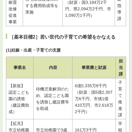
耐震
（財源：国3,184万2千
する費用助成等を
指
改修
円、県2,094万2千円、市
実施
導
促進
1,090万1千円）
課
事業
［基本目標2］若い世代の子育ての希望をかなえる
(1)妊娠・出産・子育ての支援
担
事業名
内容
事業費と財源
当
課
子
【新規】
6億5,335万8千円
待機児童解消のた
育
認定こども
（財源：国5億2,307
め、認定こども園
て
園の誘致
万6千円、市債1億
を誘致し建設費等
推
（建設費助
410万円、市2,618万
を助成
進
成）
2千円）
課
【拡充】
学
市立幼稚園
市立幼稚園で3歳
161万3千円
校