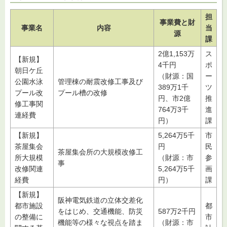
担
事業費と財
事業名
内容
当
源
課
2億1,153万
ス
【新規】
4千円
ポ
朝日ケ丘
（財源：国
ー
公園水泳
管理棟の耐震改修工事及び
389万1千
ツ
プール改
プール槽の改修
円、市2億
推
修工事関
764万3千
進
連経費
円）
課
【新規】
5,264万5千
市
茶屋集会
円
民
茶屋集会所の大規模改修工
所大規模
（財源：市
参
事
改修関連
5,264万5千
画
経費
円）
課
【新規】
阪神電気鉄道の立体交差化
都市施設
都
をはじめ、交通機能、防災
587万2千円
の整備に
市
機能等の様々な視点を踏ま
（財源：市