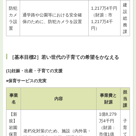
建
防犯
1,217万4千円
設
カメ
通学路や公園等における安全確
（財源：市
総
ラ設
保のために、防犯カメラを設置
1,217万4千
務
置
円）
課
［基本目標2］若い世代の子育ての希望をかなえる
(1)妊娠・出産・子育ての支援
♦保育サービスの充実
担
事業
事業費と
内容
当
名
財源
課
【新
1億8,279
規】
万4千円
子
岩園
（財源：
育
老朽化対策のため、施設（内外装・
保育
市債1億
て