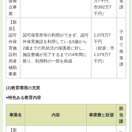
援拠
万7千円、
進
点事
市392万7
課
業
千円）
【新
規】
子
認可
認可保育所等の利用ができず、認可
1,079万7
育
外保
外保育施設を利用している0歳から
千円
て
育施
2歳までの乳幼児の保護者に対し、
（財源：市
推
設利
施設整備が完了するまでの4年間に
1,079万7
進
用者
限り、利用料の一部を助成
千円）
課
補助
事業
(2)教育環境の充実
♦特色ある教育内容
担
事業名
内容
事業費と財源
当
課
【新