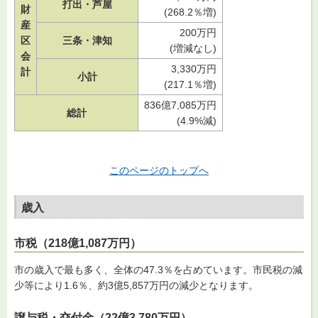
打出・芦屋
財
(268.2％増)
産
200万円
区
三条・津知
(増減なし)
会
3,330万円
計
小計
(217.1％増)
836億7,085万円
総計
(4.9%減)
このページのトップへ
歳入
市税（218億1,087万円）
市の歳入で最も多く、全体の47.3％を占めています。市民税の減
少等により1.6％、約3億5,857万円の減少となります。
譲与税・交付金（22億3,780万円）