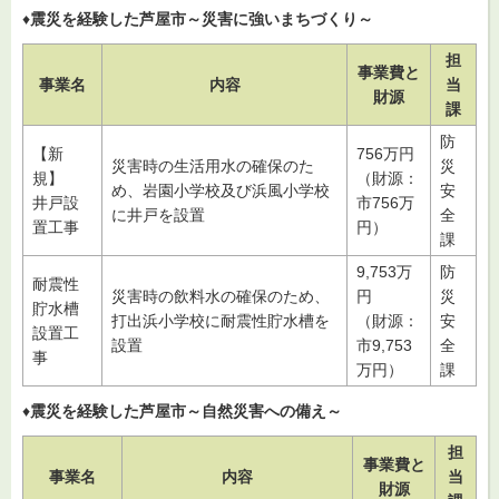
♦
震災を経験した芦屋市～災害に強いまちづくり～
担
事業費と
事業名
内容
当
財源
課
防
【新
756万円
災害時の生活用水の確保のた
災
規】
（財源：
め、岩園小学校及び浜風小学校
安
井戸設
市756万
に井戸を設置
全
置工事
円）
課
9,753万
防
耐震性
災害時の飲料水の確保のため、
円
災
貯水槽
打出浜小学校に耐震性貯水槽を
（財源：
安
設置工
設置
市9,753
全
事
万円）
課
♦
震災を経験した芦屋市～自然災害への備え～
担
事業費と
事業名
内容
当
財源