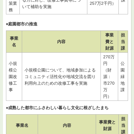
る方に対し、改修工事費等につ
課
策業
257万2千円）
いて補助を実施
務
♦庭園都市の推進
事業
担
事業
内容
費と
当
名
財源
課
270万
小規
円
公
模公
小規模公園について、地域参加による
（財
園
園改
コミュニティ活性化や地域交流を図り
源：
緑
修工
利用向上のための改修工事を実施
市270
地
事
万
課
円）
♦
成熟した都市にふさわしい暮らし文化に根ざしたまち
担
事業費と
事業名
内容
当
財源
課