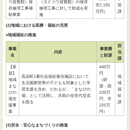
ウ迎賓館）保
（ヨドコウ迎賓館）の保存
市2,155
習
存修理工事補
修理工事に対して助成を実
万円）
課
助事業
施
(2)地域における医療・福祉の充実
♦
地域福祉の推進
担
事業
事業費
内容
当
名
と財源
課
【新
440万
規】
円
高浜町1番社会福祉複合施設において、
地
地域
（財
生活困窮世帯の子どもを対象とした学
域
まな
源：国
習支援を含め、だれもが、「まなびの
福
びの
220万
場」として活用し、共助の全世代交流
祉
場支
円、市
を図る
課
援事
220万
業
円）
(3)安全・安心なまちづくりの推進