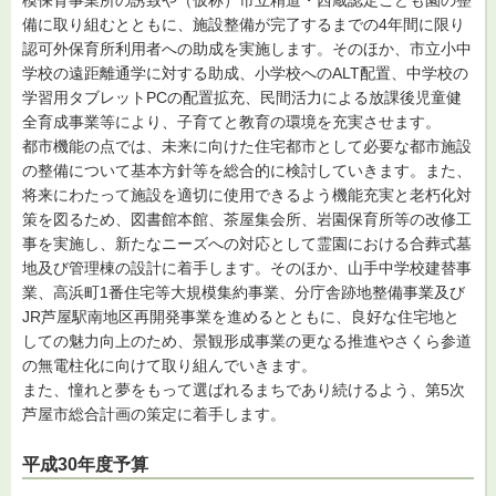
備に取り組むとともに、施設整備が完了するまでの4年間に限り
認可外保育所利用者への助成を実施します。そのほか、市立小中
学校の遠距離通学に対する助成、小学校へのALT配置、中学校の
学習用タブレットPCの配置拡充、民間活力による放課後児童健
全育成事業等により、子育てと教育の環境を充実させます。
都市機能の点では、未来に向けた住宅都市として必要な都市施設
の整備について基本方針等を総合的に検討していきます。また、
将来にわたって施設を適切に使用できるよう機能充実と老朽化対
策を図るため、図書館本館、茶屋集会所、岩園保育所等の改修工
事を実施し、新たなニーズへの対応として霊園における合葬式墓
地及び管理棟の設計に着手します。そのほか、山手中学校建替事
業、高浜町1番住宅等大規模集約事業、分庁舎跡地整備事業及び
JR芦屋駅南地区再開発事業を進めるとともに、良好な住宅地と
しての魅力向上のため、景観形成事業の更なる推進やさくら参道
の無電柱化に向けて取り組んでいきます。
また、憧れと夢をもって選ばれるまちであり続けるよう、第5次
芦屋市総合計画の策定に着手します。
平成30年度予算