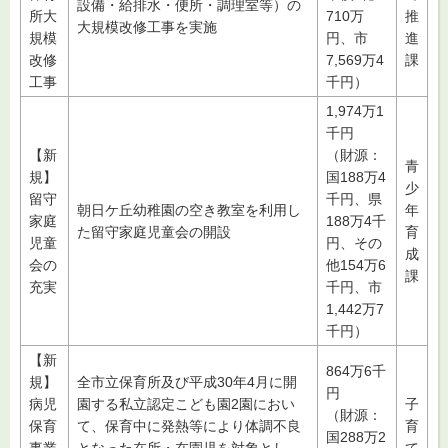
設備・給排水・便所・調理室等）の
所大
710万
推
大規模改修工事を実施
規模
円、市
進
改修
7,569万4
課
工事
千円）
1,974万1
千円
【新
（財源：
青
規】
国188万4
少
留守
千円、県
朝日ケ丘幼稚園の空き教室を利用し
年
家庭
188万4千
た留守家庭児童会の開設
育
児童
円、その
成
会の
他154万6
課
充実
千円、市
1,442万7
千円）
【新
864万6千
規】
全市立保育所及び平成30年4月に開
円
病児
園する私立認定こども園2園におい
子
（財源：
保育
て、保育中に発熱等により体調不良
育
国288万2