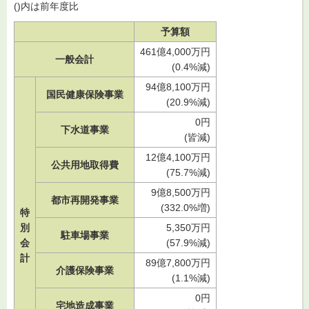
()内は前年度比
予算額
461億4,000万円
一般会計
(0.4%減)
94億8,100万円
国民健康保険事業
(20.9%減)
0円
下水道事業
(皆減)
12億4,100万円
公共用地取得費
(75.7%減)
9億8,500万円
都市再開発事業
(332.0%増)
特
別
5,350万円
駐車場事業
会
(57.9%減)
計
89億7,800万円
介護保険事業
(1.1%減)
0円
宅地造成事業