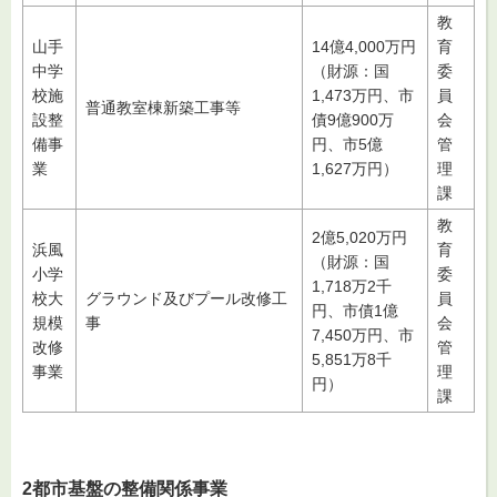
教
山手
14億4,000万円
育
中学
（財源：国
委
校施
1,473万円、市
員
普通教室棟新築工事等
設整
債9億900万
会
備事
円、市5億
管
業
1,627万円）
理
課
教
2億5,020万円
浜風
育
（財源：国
小学
委
1,718万2千
校大
グラウンド及びプール改修工
員
円、市債1億
規模
事
会
7,450万円、市
改修
管
5,851万8千
事業
理
円）
課
2都市基盤の整備関係事業