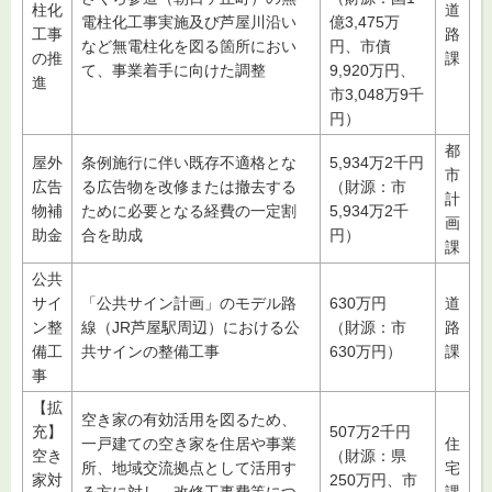
柱化
道
電柱化工事実施及び芦屋川沿い
億3,475万
工事
路
など無電柱化を図る箇所におい
円、市債
の推
課
て、事業着手に向けた調整
9,920万円、
進
市3,048万9千
円）
都
屋外
条例施行に伴い既存不適格とな
5,934万2千円
市
広告
る広告物を改修または撤去する
（財源：市
計
物補
ために必要となる経費の一定割
5,934万2千
画
助金
合を助成
円）
課
公共
サイ
「公共サイン計画」のモデル路
630万円
道
ン整
線（JR芦屋駅周辺）における公
（財源：市
路
備工
共サインの整備工事
630万円）
課
事
【拡
空き家の有効活用を図るため、
充】
507万2千円
一戸建ての空き家を住居や事業
住
空き
（財源：県
所、地域交流拠点として活用す
宅
家対
250万円、市