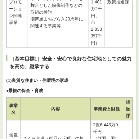
プロモ
1,401
政策推進課
舞台とした映像制作などの
ーショ
万2千
取組の検討
ン関連
円、
潮芦屋まちびらき20周年に
事業
市
関連する事業等
2,833
万7千
円）
［基本目標1］安全・安心で良好な住宅地としての魅力
を高め、継承する
(1)良質な住まい・住環境の形成
♦
景観の保全・育成
担
事業
内容
事業費と財源
当
名
課
2億6,443万9
千円
無電
さくら参道（朝日ケ丘町）の無
（財源：国1