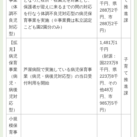
事業
となった在所・在園児を対象とし、
て
千円、県
（体
保護者が迎えに来るまでの間の対応
推
288万2千
調不
を行なう体調不良児対応型の病児保
進
円、市
良児
育事業を実施（※事業費は私立認定
課
288万2千
対応
こども園2園分のみ）
円）
型）
【拡
1,481万1
充】
千円
病児
（財源：
子
保育
国223万8
育
事業
芦屋病院で実施している病児保育事
千円、県
て
（病
業（病児・病後児対応型）の当日受
223万8千
推
児・
付利用を開始
円、その
進
病後
他48万
課
児対
円、市
応
985万5千
型）
円）
小規
模保
育事