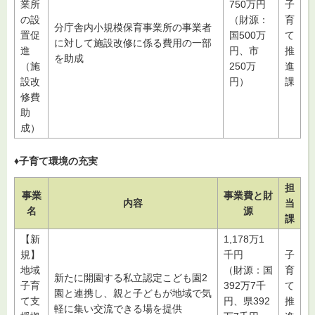
業所
750万円
子
の設
（財源：
育
分庁舎内小規模保育事業所の事業者
置促
国500万
て
に対して施設改修に係る費用の一部
進
円、市
推
を助成
（施
250万
進
設改
円）
課
修費
助
成）
♦子育て環境の充実
担
事業
事業費と財
内容
当
名
源
課
【新
1,178万1
規】
千円
子
地域
（財源：国
育
新たに開園する私立認定こども園2
子育
392万7千
て
園と連携し、親と子どもが地域で気
て支
円、県392
推
軽に集い交流できる場を提供