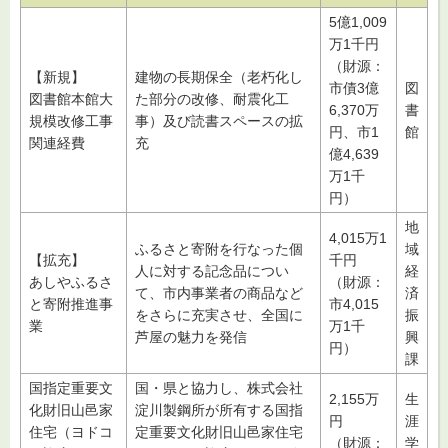
5億1,009
万1千円
（財源：
【新規】
建物の長期保全（老朽化し
市債3億
図
図書館本館大
た部分の改修、耐震化工
6,370万
書
規模改修工事
事）及び読書スペースの拡
円、市1
館
関連経費
充
億4,639
万1千
円）
地
4,015万1
ふるさと寄附を行なった個
域
【拡充】
千円
人に対する記念品につい
経
あしやふるさ
（財源：
て、市内事業者の商品など
済
と寄附推進事
市4,015
をさらに充実させ、全国に
振
業
万1千
芦屋の魅力を発信
興
円）
課
国指定重要文
国・県と協力し、株式会社
2,155万
生
化財旧山邑家
淀川製鋼所が所有する国指
円
涯
住宅（ヨドコ
定重要文化財旧山邑家住宅
（財源：
学