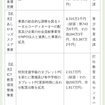
食運
円）
課
営費
【拡
充】
4,315万1千円
青
事業の総合的な調整を図るト
あし
（財源：県743
少
ータルコーディネーターの配
やキ
万6千円、その
年
置及び企業の社会貢献事業等
ッズ
他184万3千
育
やNPO法人と連携した事業の
スク
円、市3,387万
成
拡充
エア
2千円）
課
事業
打
出
【拡
教
充】
特別支援学級のタブレットPC
2,017万円
育
ICT
を新たに整備及び各中学校の
（財源：その
文
教育
タブレットPC更新時期に合わ
他200万円、市
化
環境
せ配置台数を拡充
1,817万円）
セ
整備
ン
事業
タ
ー