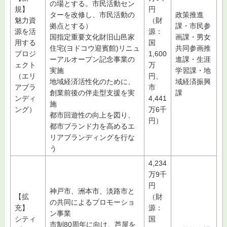
の場とする。市民活動セン
規】
円
ターを改修し、市民活動の
政策推進
魅力資
（財
拠点とする）
課・市民参
源を活
源：
国指定重要文化財旧山邑家
画課・男女
用する
国
住宅(ヨドコウ迎賓館)リニュ
共同参画推
プロジ
1,600
ーアルオープン記念事業の
進課・生涯
ェクト
万
実施
学習課・地
（エリ
円、
地域経済活性化のために、
域経済振興
アブラ
市
創業前後の伴走型支援を実
課
ンディ
4,441
施
ング）
万6千
都市回遊性の向上を図り、
円）
都市ブランド力を高めるエ
リアブランディングを行な
う
4,234
万9千
円
神戸市、洲本市、淡路市と
【拡
（財
の共同によるプロモーショ
充】
源：
ン事業
シティ
国
市制80周年に向け、芦屋を