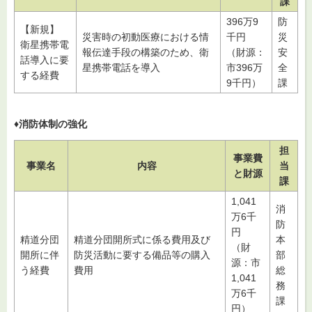
課
396万9
防
【新規】
災害時の初動医療における情
千円
災
衛星携帯電
報伝達手段の構築のため、衛
（財源：
安
話導入に要
星携帯電話を導入
市396万
全
する経費
9千円）
課
♦消防体制の強化
担
事業費
事業名
内容
当
と財源
課
1,041
消
万6千
防
円
精道分団
精道分団開所式に係る費用及び
本
（財
開所に伴
防災活動に要する備品等の購入
部
源：市
う経費
費用
総
1,041
務
万6千
課
円）