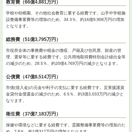
教育費（66億4,881万円）
学校や幼稚園、その他社会教育に要する経費です。山手中学校施
設整備事業費等の増加のため、34.3％、約16億9,908万円の増加
となります。
総務費（51億3,795万円）
市役所全体の事務費や税金の徴収、戸籍及び住民票、財産の管
理、選挙等に要する経費です。公共用地取得費特別会計繰出金等
の減少のため、28.5％、約20億4,769万円の減少となります。
公債費（47億8,514万円）
市債(借入金)の元金や利子の支払に要する経費です。災害援護資
金貸付金償還金の減少のため、6.5％、約3億3,033万円の減少と
なります。
衛生費（37億7,183万円）
保健や環境などに要する経費です。霊園整備事業費等の増加のた
め、2.8％、約1億317万円の増加となります。