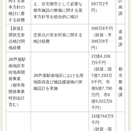
関する基
計
え、住宅都市として必要な
587万2千
本方針の
画
都市施設の整備に関する基
円）
検討に要
課
本方針等を総合的に検討
する経費
【新規】
399万8千円
道
環状交差
交差点の安全対策に関する
（財源：市
路
点検討関
検討経費
399万8千
課
係経費
円）
22億4,106
JR芦屋駅
万5千円
南地区市
（財源：国
都
街地再開
JR芦屋駅南地区における用
7億7,293万
市
発事業
地取得及び施設建築物の実
9千円、市
整
（都市再
施設計を実施
債5億7,790
備
開発事業
万円、市8
課
特別会計
億9,022万6
含む）
千円）
15億744万9
千円
（財源：国