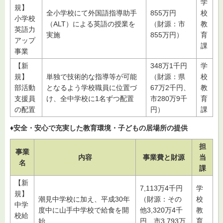
学
規】
全小学校にて外国語指導助手
855万円
校
小学校
（ALT）による英語の授業を
（財源：市
教
英語力
実施
855万円）
育
アップ
課
事業
【新
348万1千円
学
規】
単独で技術的な指導等が可能
（財源：県
校
部活動
となるよう学校職員に位置づ
67万2千円、
教
支援員
け、全中学校に1名ずつ配置
市280万9千
育
の配置
円）
課
♦安全・安心で充実した教育環境・子どもの居場所の提供
担
事業
内容
事業費と財源
当
名
課
【新
7,113万4千円
学
規】
潮見中学校に加え、平成30年
（財源：その
校
中学
度中に山手中学校で給食を開
他3,320万4千
教
校給
始
円、市3,793万
育