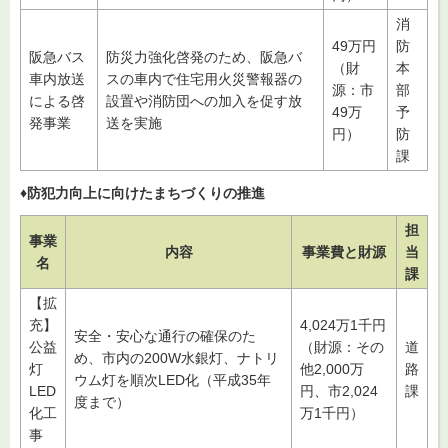
消
49万円
防
阪急バス
防災力強化啓発のため、阪急バ
（財
本
車内放送
スの車内で住宅用火災警報器の
源：市
部
による啓
設置や消防団への加入を促す放
49万
予
発事業
送を実施
円）
防
課
♦防犯力向上に向けたまちづくりの推進
担
事業
内容
事業費と財源
当
名
課
【拡
充】
4,024万1千円
安全・安心な通行の確保のた
公益
（財源：その
道
め、市内の200W水銀灯、ナトリ
灯
他2,000万
路
ウム灯を順次LED化（平成35年
LED
円、市2,024
課
度まで）
化工
万1千円）
事