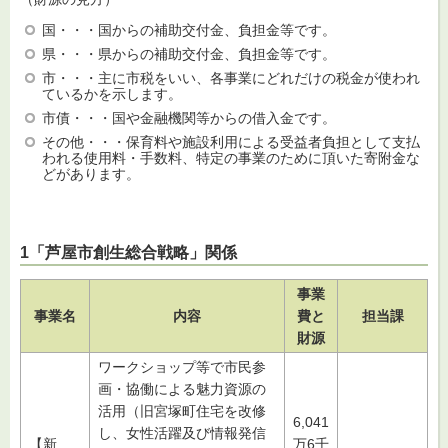
国・・・国からの補助交付金、負担金等です。
県・・・県からの補助交付金、負担金等です。
市・・・主に市税をいい、各事業にどれだけの税金が使われ
ているかを示します。
市債・・・国や金融機関等からの借入金です。
その他・・・保育料や施設利用による受益者負担として支払
われる使用料・手数料、特定の事業のために頂いた寄附金な
どがあります。
1「芦屋市創生総合戦略」関係
事業
事業名
内容
費と
担当課
財源
ワークショップ等で市民参
画・協働による魅力資源の
活用（旧宮塚町住宅を改修
6,041
し、女性活躍及び情報発信
【新
万6千