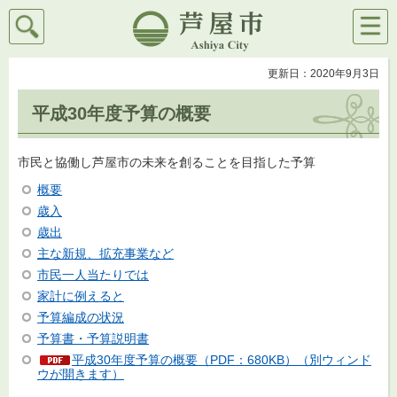
検索
メニ
芦屋市
ュー
更新日：2020年9月3日
平成30年度予算の概要
市民と協働し芦屋市の未来を創ることを目指した予算
概要
歳入
歳出
主な新規、拡充事業など
市民一人当たりでは
家計に例えると
予算編成の状況
予算書・予算説明書
平成30年度予算の概要（PDF：680KB）（別ウィンド
ウが開きます）