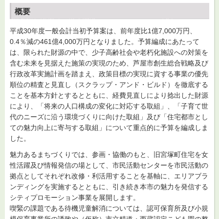
概要
平成30年度一般会計当初予算案は、前年度比1億7,000万円、
0.4％減の461億4,000万円となりました。予算編成にあたって
は、限られた財源の中で、少子高齢社会や老朽化施設への対策を
含む未来を見据えた施策の実現のため、芦屋市創生総合戦略及び
行政改革実施計画を踏まえ、政策目標の実現に資する事業の優先
順位の精査と見直し（スクラップ・アンド・ビルド）を徹底する
ことを基本方針とするとともに、経費見直しにより捻出した財源
により、「将来の人口構成の変化に対応する取組」、「子育て世
代のニーズに沿う環境づくりに向けた取組」及び「住宅都市とし
ての魅力向上に寄与する取組」について重点的に予算を編成しま
した。
魅力あるまちづくりでは、参画・協働のもと、旧宮塚町住宅を女
性活躍及び情報発信の場として、市民活動センターを市民活動の
拠点としてそれぞれ改修・利活用することを基軸に、エリアブラ
ンディングを実施するとともに、引き続き本市の魅力を発信する
シティプロモーション事業を展開します。
喫緊の課題である待機児童解消については、認可保育所及び小規
模保育事業所の誘致や（仮称）市立精道・西蔵認定こども園の整