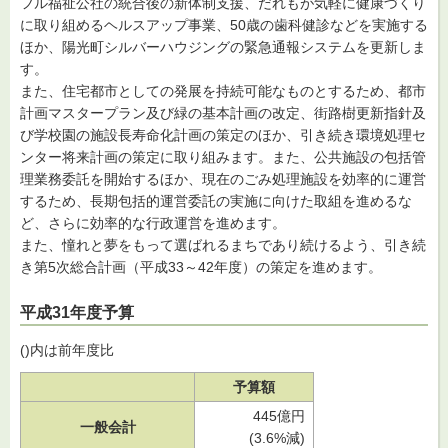
フル福祉公社の統合後の新体制支援、だれもが気軽に健康づくり
に取り組めるヘルスアップ事業、50歳の歯科健診などを実施する
ほか、陽光町シルバーハウジングの緊急通報システムを更新しま
す。
また、住宅都市としての発展を持続可能なものとするため、都市
計画マスタープラン及び緑の基本計画の改定、街路樹更新指針及
び学校園の施設長寿命化計画の策定のほか、引き続き環境処理セ
ンター将来計画の策定に取り組みます。また、公共施設の包括管
理業務委託を開始するほか、現在のごみ処理施設を効率的に運営
するため、長期包括的運営委託の実施に向けた取組を進めるな
ど、さらに効率的な行政運営を進めます。
また、憧れと夢をもって選ばれるまちであり続けるよう、引き続
き第5次総合計画（平成33～42年度）の策定を進めます。
平成31年度予算
()内は前年度比
予算額
445億円
一般会計
(3.6%減)