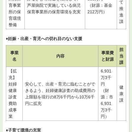
て
育事業
芦屋病院で実施している病児
（財源：基金
推
所の保
保育事業所の保育環境を充実
212万円）
進
育環境
課
整備
♦妊娠・出産・育児への切れ目のない支援
担
事業
事業費
内容
当
名
と財源
課
【拡
6,931
充】
万3千
妊婦
安心して、出産・育児に臨むことがで
円
健
健康
きるよう、妊婦健康診査の助成費用の
（財
康
診査
上限額を現行の8万6千円から10万6千
源：市
課
費助
円に拡充
6,931
成事
万3千
業
円）
♦子育て環境の充実