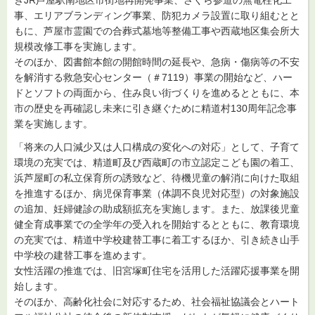
事、エリアブランディング事業、防犯カメラ設置に取り組むとと
もに、芦屋市霊園での合葬式墓地等整備工事や西蔵地区集会所大
規模改修工事を実施します。
そのほか、図書館本館の開館時間の延長や、急病・傷病等の不安
を解消する救急安心センター（＃7119）事業の開始など、ハー
ドとソフトの両面から、住み良い街づくりを進めるとともに、本
市の歴史を再確認し未来に引き継ぐために精道村130周年記念事
業を実施します。
「将来の人口減少又は人口構成の変化への対応」として、子育て
環境の充実では、精道町及び西蔵町の市立認定こども園の着工、
浜芦屋町の私立保育所の誘致など、待機児童の解消に向けた取組
を推進するほか、病児保育事業（体調不良児対応型）の対象施設
の追加、妊婦健診の助成額拡充を実施します。また、放課後児童
健全育成事業での全学年の受入れを開始するとともに、教育環境
の充実では、精道中学校建替工事に着工するほか、引き続き山手
中学校の建替工事を進めます。
女性活躍の推進では、旧宮塚町住宅を活用した活躍応援事業を開
始します。
そのほか、高齢化社会に対応するため、社会福祉協議会とハート