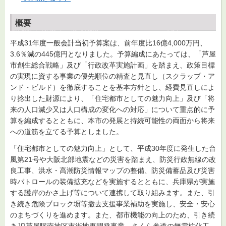
概要
平成31年度一般会計当初予算案は、前年度比16億4,000万円、
3.6％減の445億円となりました。予算編成にあたっては、「芦屋
市創生総合戦略」及び「行政改革実施計画」を踏まえ、政策目標
の実現に資する事業の優先順位の精査と見直し（スクラップ・ア
ンド・ビルド）を徹底することを基本方針とし、経費見直しによ
り捻出した財源により、「住宅都市としての魅力向上」及び「将
来の人口減少又は人口構成の変化への対応」について重点的に予
算を編成するとともに、本市の発展と持続可能性の両面から将来
への道筋を立てる予算としました。
「住宅都市としての魅力向上」として、平成30年度に発生した台
風第21号や大阪北部地震などの災害を踏まえ、防災行政無線の改
良工事、洪水・高潮防災情報マップの整備、防災備蓄品及び災害
時パトロールの装備拡充などを実施するとともに、兵庫県が実施
する護岸のかさ上げ等について連携して取り組みます。また、引
き続き危険ブロック塀等撤去支援事業補助を実施し、安全・安心
のまちづくりを進めます。また、都市機能の向上のため、引き続
きJR芦屋駅南地区市街地再開発事業、さくら参道の無電柱化工