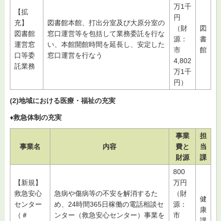
万1千
【拡
円
充】
図書館本館、打出分室及び大原分室の
（財
図
図書館
窓口運営等を包括して業務委託を行な
源：
書
運営窓
い、本館開館時間を延長し、安定した
市
館
口等委
窓口運営を行なう
4,802
託業務
万1千
円）
(2)地域における医療・福祉の充実
♦
救急体制の充実
事業
担
事業名
内容
費と
当
財源
課
800
【新規】
万円
救急安心
急病や傷病等の不安を解消するた
（財
健
センター
め、24時間365日稼働の電話相談セ
源：
康
（＃
ンター（救急安心センター）事業を
市
課