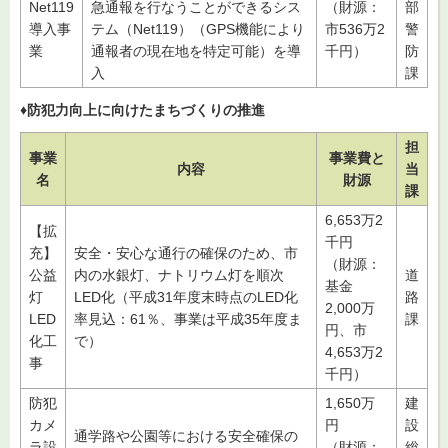
Net119
急通報を行なうことができるシス
（財源：
部
導入事
テム（Net119）（GPS機能により
市536万2
警
業
通報者の現在地を特定可能）を導
千円）
防
入
課
♦防犯力向上に向けたまちづくりの推進
担
事業
事業費と
内容
当
名
財源
課
6,653万2
【拡
千円
充】
安全・安心な通行の確保のため、市
（財源：
公益
内の水銀灯、ナトリウム灯を順次
道
基金
灯
LED化（平成31年度末時点のLED化
路
2,000万
LED
率見込：61％、事業は平成35年度ま
課
円、市
化工
で）
4,653万2
事
千円）
防犯
1,650万
建
カメ
円
設
通学路や公園等における安全確保の
ラ設
（財源：
総