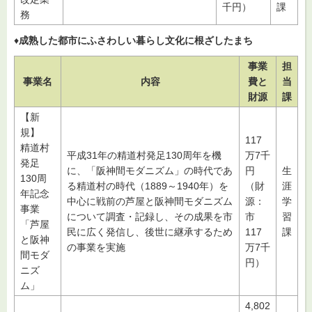
千円）
課
務
♦
成熟した都市にふさわしい暮らし文化に根ざしたまち
事業
担
事業名
内容
費と
当
財源
課
【新
規】
117
精道村
平成31年の精道村発足130周年を機
万7千
発足
に、「阪神間モダニズム」の時代であ
円
生
130周
る精道村の時代（1889～1940年）を
（財
涯
年記念
中心に戦前の芦屋と阪神間モダニズム
源：
学
事業
について調査・記録し、その成果を市
市
習
「芦屋
民に広く発信し、後世に継承するため
117
課
と阪神
の事業を実施
万7千
間モダ
円）
ニズ
ム」
4,802