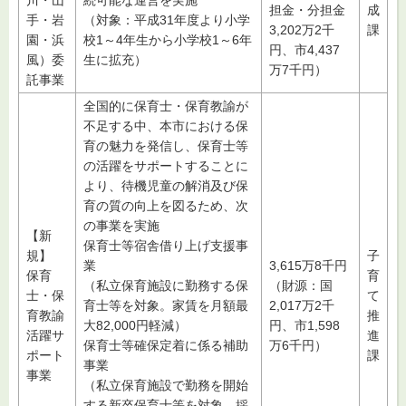
担金・分担金
成
手・岩
（対象：平成31年度より小学
3,202万2千
課
園・浜
校1～4年生から小学校1～6年
円、市4,437
風）委
生に拡充）
万7千円）
託事業
全国的に保育士・保育教諭が
不足する中、本市における保
育の魅力を発信し、保育士等
の活躍をサポートすることに
より、待機児童の解消及び保
育の質の向上を図るため、次
の事業を実施
【新
保育士等宿舎借り上げ支援事
規】
子
業
3,615万8千円
保育
育
（私立保育施設に勤務する保
（財源：国
士・保
て
育士等を対象。家賃を月額最
2,017万2千
育教諭
推
大82,000円軽減）
円、市1,598
活躍サ
進
保育士等確保定着に係る補助
万6千円）
ポート
課
事業
事業
（私立保育施設で勤務を開始
する新卒保育士等を対象。採