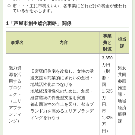
市・・・主に市税をいい、各事業にどれだけの税金が使われ
ているかを示します。
1「芦屋市創生総合戦略」関係
事業
担当
事業名
内容
費と
課
財源
3,350
万円
魅力資
男女
旧宮塚町住宅を改修し、女性の活
（財
源を活
共同
躍支援や商業的にぎわいの創出・
源：
用する
参画
地域活性化につなげる
国
プロジ
推進
地域経済活性化のために、創業・
1,525
ェクト
課・
経営継続の伴走型支援を実施
万
（エリ
地域
都市回遊性の向上を図り、都市ブ
円、
アブラ
経済
ランド力を高めるエリアブランデ
市
ンディ
振興
ィングを行なう
1,825
ング）
課
万
円）