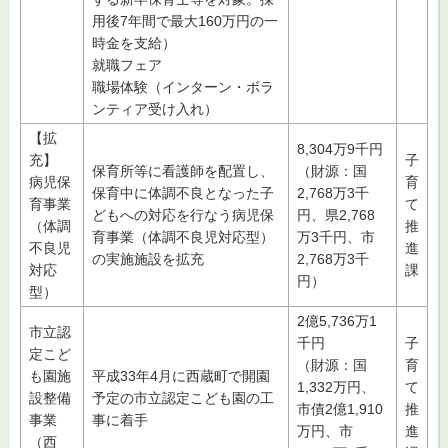
用後7年間で最大160万円の一
時金を支給）
就職フェア
職場体験（インターン・ボラ
ンティア受け入れ）
【拡
8,304万9千円
充】
子
保育所等に看護師を配置し、
（財源：国
病児保
育
保育中に体調不良となった子
2,768万3千
育事業
て
どもへの対応を行なう病児保
円、県2,768
（体調
推
育事業（体調不良児対応型）
万3千円、市
不良児
進
の実施施設を拡充
2,768万3千
対応
課
円）
型）
2億5,736万1
市立認
千円
子
定こど
（財源：国
育
も園施
平成33年4月に西蔵町で開園
1,332万円、
て
設整備
予定の市立認定こども園の工
市債2億1,910
推
事業
事に着手
万円、市
進
（西