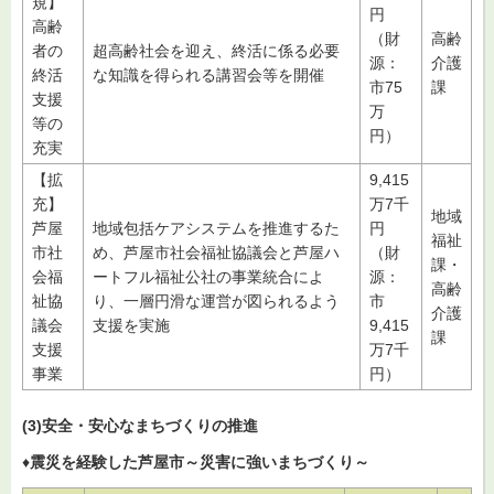
規】
円
高齢
（財
高齢
者の
超高齢社会を迎え、終活に係る必要
源：
介護
終活
な知識を得られる講習会等を開催
市75
課
支援
万
等の
円）
充実
【拡
9,415
充】
万7千
地域
芦屋
地域包括ケアシステムを推進するた
円
福祉
市社
め、芦屋市社会福祉協議会と芦屋ハ
（財
課・
会福
ートフル福祉公社の事業統合によ
源：
高齢
祉協
り、一層円滑な運営が図られるよう
市
介護
議会
支援を実施
9,415
課
支援
万7千
事業
円）
(3)安全・安心なまちづくりの推進
♦
震災を経験した芦屋市～災害に強いまちづくり～