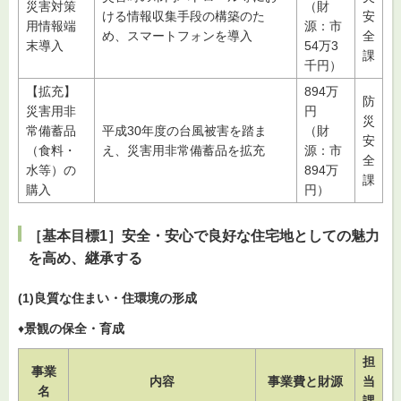
災害対策
（財
ける情報収集手段の構築のた
安
用情報端
源：市
め、スマートフォンを導入
全
末導入
54万3
課
千円）
【拡充】
894万
防
災害用非
円
災
常備蓄品
平成30年度の台風被害を踏ま
（財
安
（食料・
え、災害用非常備蓄品を拡充
源：市
全
水等）の
894万
課
購入
円）
［基本目標1］安全・安心で良好な住宅地としての魅力
を高め、継承する
(1)良質な住まい・住環境の形成
♦
景観の保全・育成
担
事業
内容
事業費と財源
当
名
課