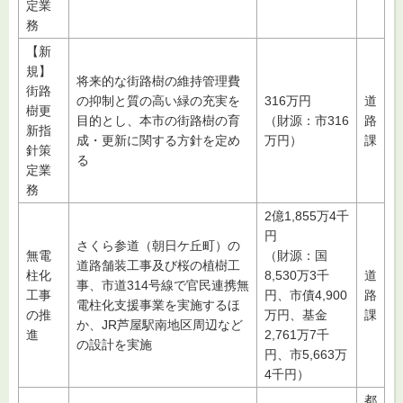
定業
務
【新
規】
将来的な街路樹の維持管理費
街路
の抑制と質の高い緑の充実を
316万円
道
樹更
目的とし、本市の街路樹の育
（財源：市316
路
新指
成・更新に関する方針を定め
万円）
課
針策
る
定業
務
2億1,855万4千
円
さくら参道（朝日ケ丘町）の
無電
（財源：国
道路舗装工事及び桜の植樹工
柱化
8,530万3千
道
事、市道314号線で官民連携無
工事
円、市債4,900
路
電柱化支援事業を実施するほ
の推
万円、基金
課
か、JR芦屋駅南地区周辺など
進
2,761万7千
の設計を実施
円、市5,663万
4千円）
都