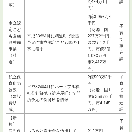
2,494万1千
課
蔵）
円）
2億3,956万4
市立認
千円
子
定こど
（財源：国
育
も園施
平成33年4月に精道町で開園
227万2千円、
て
設整備
予定の市立認定こども園の工
県227万2千
推
事業
事に着手
円、市債2億
進
（精
1,090万円、
課
道）
市2,412万
円）
私立保
2億503万2千
子
育所の
円
育
平成32年4月にハートフル福
誘致
（財源：国1
て
祉公社跡地（浜芦屋町）で開
（建設
億6,358万2千
推
所予定の保育所を誘致
費助
円、市4,145
進
成）
万円）
課
【新
子
規】
育
病児保
ふるさと寄附金を活用して、
212万円