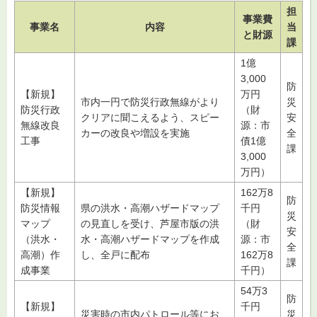
担
事業費
事業名
内容
当
と財源
課
1億
3,000
防
【新規】
万円
市内一円で防災行政無線がより
災
防災行政
（財
クリアに聞こえるよう、スピー
安
無線改良
源：市
カーの改良や増設を実施
全
工事
債1億
課
3,000
万円）
【新規】
162万8
防
防災情報
県の洪水・高潮ハザードマップ
千円
災
マップ
の見直しを受け、芦屋市版の洪
（財
安
（洪水・
水・高潮ハザードマップを作成
源：市
全
高潮）作
し、全戸に配布
162万8
課
成事業
千円）
54万3
防
【新規】
千円
災害時の市内パトロール等にお
災