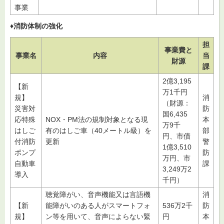
事業
♦消防体制の強化
担
事業費と
事業名
内容
当
財源
課
2億3,195
【新
万1千円
規】
消
（財源：
災害対
防
国6,435
応特殊
NOX・PM法の規制対象となる現
本
万9千
はしご
有のはしご車（40メートル級）を
部
円、市債
付消防
更新
警
1億3,510
ポンプ
防
万円、市
自動車
課
3,249万2
導入
千円）
聴覚障がい、音声機能又は言語機
消
【新
能障がいのある人がスマートフォ
536万2千
防
規】
ン等を用いて、音声によらない緊
円
本