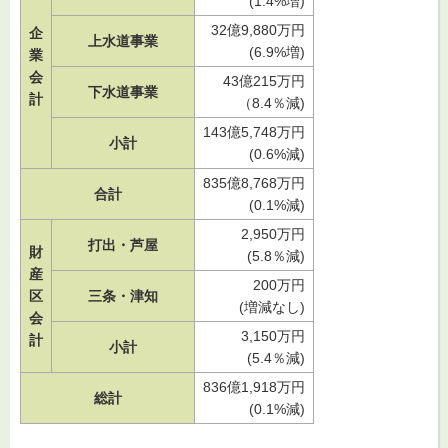
(1.4%増)
32億9,880万円
企
上水道事業
(6.9%増)
業
会
43億215万円
下水道事業
計
（8.4％減)
143億5,748万円
小計
(0.6%減)
835億8,768万円
合計
(0.1%減)
2,950万円
打出・芦屋
財
(5.8％減)
産
200万円
区
三条・津知
(増減なし)
会
3,150万円
計
小計
(5.4％減)
836億1,918万円
総計
(0.1%減)