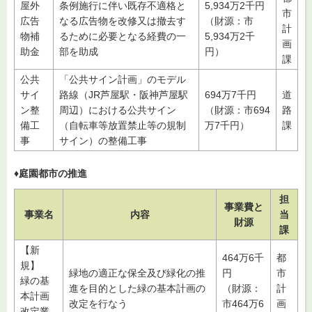
屋外
条例施行に伴い既存不適格と
5,934万2千円
市
広告
なる広告物を改修又は撤去す
（財源：市
計
物補
るために必要となる経費の一
5,934万2千
画
助金
部を助成
円）
課
公共
「公共サイン計画」のモデル
サイ
路線（JR芦屋駅・阪神芦屋駅
694万7千円
道
ン整
周辺）における公共サイン
（財源：市694
路
備工
（自転車等放置禁止等の規制
万7千円）
課
事
サイン）の整備工事
♦庭園都市の推進
担
事業費と
事業名
内容
当
財源
課
【新
464万6千
都
規】
緑地の適正な保全及び緑化の推
円
市
緑の基
進を目的とした緑の基本計画の
（財源：
計
本計画
改定を行なう
市464万6
画
改定業