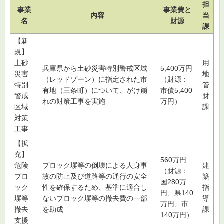
担
事業
事業費と
内容
当
名
財源
課
【新
規】
土砂
用
兵庫県から土砂災害特別警戒区域
5,400万円
災害
地
（レッドゾーン）に指定された市
（財源：
特別
管
有地（三条町）について、がけ崩
市債5,400
警戒
財
れの対策工事を実施
万円）
区域
課
対策
工事
【拡
充】
560万円
危険
ブロック塀等の倒壊による人身事
建
（財源：
ブロ
故の防止及び道路等の通行の安全
築
国280万
ック
性を確保するため、基準に適合し
指
円、県140
塀等
ないブロック塀等の撤去費の一部
導
万円、市
撤去
を助成
課
140万円）
支援