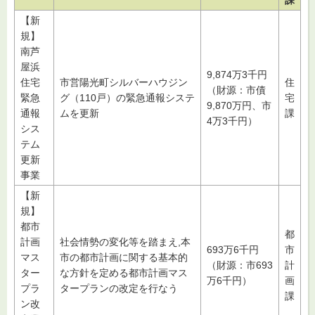
【新
規】
南芦
屋浜
9,874万3千円
住宅
市営陽光町シルバーハウジン
住
（財源：市債
緊急
グ（110戸）の緊急通報システ
宅
9,870万円、市
通報
ムを更新
課
4万3千円）
シス
テム
更新
事業
【新
規】
都市
都
計画
社会情勢の変化等を踏まえ,本
693万6千円
市
マス
市の都市計画に関する基本的
（財源：市693
計
ター
な方針を定める都市計画マス
万6千円）
画
プラ
タープランの改定を行なう
課
ン改