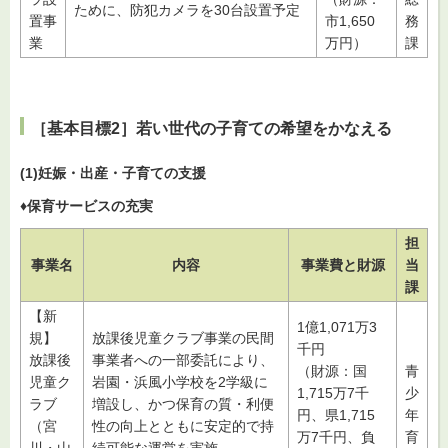
ために、防犯カメラを30台設置予定
置事
市1,650
務
業
万円）
課
［基本目標2］若い世代の子育ての希望をかなえる
(1)妊娠・出産・子育ての支援
♦保育サービスの充実
担
事業名
内容
事業費と財源
当
課
【新
1億1,071万3
規】
放課後児童クラブ事業の民間
千円
放課後
事業者への一部委託により、
（財源：国
青
児童ク
岩園・浜風小学校を2学級に
1,715万7千
少
ラブ
増設し、かつ保育の質・利便
円、県1,715
年
（宮
性の向上とともに安定的で持
万7千円、負
育
川・山
続可能な運営を実施