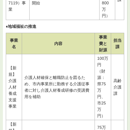
7119）事
開始
800
業
万
円）
♦
地域福祉の推進
事業
事業
担当
内容
費と
名
課
財源
100万
円
【新
（財
規】
介護人材確保と離職防止を図るた
源：
介護
高齢
め、市内事業所に勤務する介護従事
県75
人材
介護
者に対し介護人材養成研修の受講費
万
養成
課
用を補助
円、
支援
市25
事業
万
円）
【新
75万