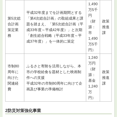
1,490
万5千
平成32年度までを計画期間とする
円
第5次総
「第4次総合計画」の取組成果と課
（財
政策
合計画
題を踏まえ、「第5次総合計画（平
源：
推進
策定業
成33年度～平成42年度）」と次期
市
課
務
「創生総合戦略（平成33年度～平
1,490
成37年度）」を一体的に策定
万5千
円）
1,240
万円
市制80
ふるさと寄附を活用しながら、本
（財
周年に
市の学校給食を題材とした映画制
政策
源：
向けた
作への支援
推進
基金
関連経
平成32年の市制80周年に向けて企
課
1,240
費
画及び事業の準備検討
万
円）
2防災対策強化事業