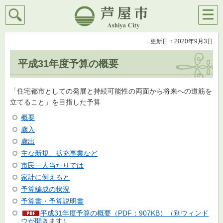
検索
メニ
芦屋市
ュー
更新日：2020年9月3日
平成31年度予算の概要
「住宅都市としての発展と持続可能性の両面から将来への道筋を
立てること」を目指した予算
概要
歳入
歳出
主な新規、拡充事業など
市民一人当たりでは
家計に例えると
予算編成の状況
予算書・予算説明書
平成31年度予算の概要（PDF：907KB）（別ウィンド
ウが開きます）