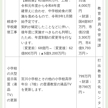
【継続費】62億800万円、工期：
31億
令和元年度から令和4年度
4,000万
教
建替えに合わせ、中学校給食の実
円
育
施を進めるもので、令和3年1月開
＜財源：
委
精道中
始予定です。
国4億907
員
学校建
契約が確定したことなどに伴い、
万円、市
会
替工事
後年度に実施すべきものも判明し
債22億
管
たため、年度割額の変更等を行な
3,300万
理
います。
円、市4
課
〔変更前〕68億円→〔変更後〕62
億9,793
億800万円（▲5億9,200万円）
万円＞
打
出
小学校
教
の大型
799万円
育
提示装
宮川小学校とその他の小学校高学
＜財源：
文
置（液
年分（7校）の普通教室の液晶TV
市799万
化
晶
を更新します。
円＞
セ
TV）
ン
の更新
タ
ー