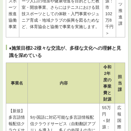
スポ
ーツ人口の増加や健康増進を目的とした教
源：
ツ
ーツ
室・開放事業、さらにはテニスにおける競
市
推
推進
技スポーツとしての体験・入門事業やジュ
102
進
協働
ニア育成・地域クラブの振興を図るためな
万8
課
事業
ど、体育協会と協働で事業を実施します。
千円
＞
♦施策目標2-2様々な交流が、多様な文化への理解と見
識を深めている
令和
2年
担
度の
事業名
内容
当
事業
課
費と
財源
55万
広
【新規】
円
報
多言語情
9か国語に対応可能な多言語情報配
＜財
国
報配信ク
信クラウドサービス（自動翻訳アプ
源：
際
ラウドサ
リ）を導入し、多くの外国人の方に