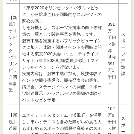
「東京2020オリンピック・パラリンピッ
ク」から醸成される国民的なスポーツへの
【新
関心の高ま
規】
391
りを好機とし、スポーツ実施率の向上等施
オリ
万1
策の一環として関連事業を実施します。
ス
ンピ
千円
競技中継を実施するパブリックビューイン
ポ
ッ
＜財
グに加え、体験・関連イベントを同時に開
ー
ク・
源：
催する東京2020大会コミュニティライブ
ツ
パラ
基金
サイト（東京2020組織委員会認証オフィ
推
リン
391
シャルイベント）を行ないます。
進
ピッ
万1
実施内容は、競技中継に加え、競技体験イ
課
ク関
千円
ベントや競技指導会、競技発表会の実施、
連事
＞
講演会、ステージイベントの開催、スポー
業
ツ関連展示、パラスポーツの周知や体験イ
ベントなどを予定。
102
【新
ユナイテッドスタジアム（浜風町）を活用
万8
ス
規】
し、車いすテニスも含めた障がいのある人
千円
ポ
芦屋
も楽しめるスポーツの振興や高齢者のスポ
＜財
ー