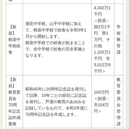
4,342万1
千円
＜財源：
潮見中学校、山手中学校に加え
【新
国3万1千
学
て、精道中学校で給食を令和3年1
規】
円、県1
校
月から開始します。
精道中
万円、そ
教
精道中学校での給食が始まること
学校給
の他
育
で、全中学校で給食の完全実施と
食
1,325万1
課
なります。
千円、市
3,012万9
千円＞
【新
教
規】
育
昭和45年に20周年記念誌を発刊し
教育委
104万円
委
て以降、10年ごとの節目に記念誌
員会
＜財源：
員
を発刊し、芦屋の教育のあゆみを
70周
市104万
会
記録しているもので、令和2年度に
年記念
円＞
管
70周年記念誌を作成します。
誌作成
理
業務
課