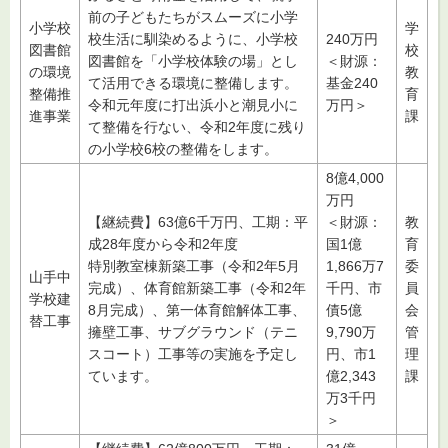
前の子どもたちがスムーズに小学
小学校
学
校生活に馴染めるように、小学校
240万円
図書館
校
図書館を「小学校体験の場」とし
＜財源：
の環境
教
て活用できる環境に整備します。
基金240
整備推
育
令和元年度に打出浜小と潮見小に
万円＞
進事業
課
て整備を行ない、令和2年度に残り
の小学校6校の整備をします。
8億4,000
万円
【継続費】63億6千万円、工期：平
＜財源：
教
成28年度から令和2年度
国1億
育
特別教室棟新築工事（令和2年5月
1,866万7
委
山手中
完成）、体育館新築工事（令和2年
千円、市
員
学校建
8月完成）、第一体育館解体工事、
債5億
会
替工事
擁壁工事、サブグラウンド（テニ
9,790万
管
スコート）工事等の実施を予定し
円、市1
理
ています。
億2,343
課
万3千円
＞