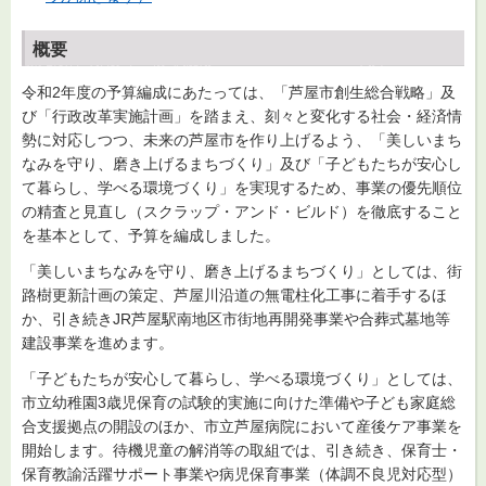
概要
令和2年度の予算編成にあたっては、「芦屋市創生総合戦略」及
び「行政改革実施計画」を踏まえ、刻々と変化する社会・経済情
勢に対応しつつ、未来の芦屋市を作り上げるよう、「美しいまち
なみを守り、磨き上げるまちづくり」及び「子どもたちが安心し
て暮らし、学べる環境づくり」を実現するため、事業の優先順位
の精査と見直し（スクラップ・アンド・ビルド）を徹底すること
を基本として、予算を編成しました。
「美しいまちなみを守り、磨き上げるまちづくり」としては、街
路樹更新計画の策定、芦屋川沿道の無電柱化工事に着手するほ
か、引き続きJR芦屋駅南地区市街地再開発事業や合葬式墓地等
建設事業を進めます。
「子どもたちが安心して暮らし、学べる環境づくり」としては、
市立幼稚園3歳児保育の試験的実施に向けた準備や子ども家庭総
合支援拠点の開設のほか、市立芦屋病院において産後ケア事業を
開始します。待機児童の解消等の取組では、引き続き、保育士・
保育教諭活躍サポート事業や病児保育事業（体調不良児対応型）