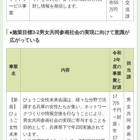
市55
交
ービス事
対し情報を発信します。
万円
流
業
＞
課
♦施策目標3-2男女共同参画社会の実現に向けて意識が
広がっている
令和
2年
担
事業
度の
内容
当
名
事業
課
費と
財源
17
【新
ひょうご女性未来会議は、様々な分野で活
男
万5
規】
躍する兵庫の女性たちが集い、ネットワー
女
千円
ひょ
クづくりや情報交換を行なうことにより、
共
＜財
うご
男女共同参画社会の実現に寄与することを
同
源：
女性
目的として、兵庫県下で年2回実施されて
参
市
未来
います。
画
17