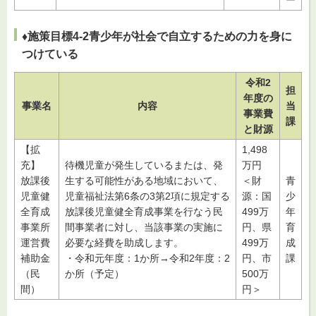
♦施策目標4-2青少年が社会で自立するための力を身に
つけている
令和2
担
年度の
事業名
内容
当
事業費
課
と財源
【拡
1,498
充】
待機児童が発生しているまたは、発
万円
放課後
生する可能性がある地域において、
＜財
青
児童健
児童福祉法第6条の3第2項に規定する
源：国
少
全育成
放課後児童健全育成事業を行なう民
499万
年
事業所
間事業者に対し、当該事業の実施に
円、県
育
運営費
必要な経費を助成します。
499万
成
補助金
・令和元年度：1か所→令和2年度：2
円、市
課
（民
か所（予定）
500万
間）
円＞