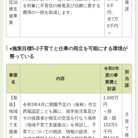
症治
康
を対象に不育症の検査及び治療に要する
5千
療支
課
費用の一部を助成します。
円、
援事
市7万
業
5千円
＞
♦施策目標5-2子育てと仕事の両立を可能にする環境が
整っている
令和2年
担
事業
度の事
内容
当
名
業費と
課
財源
【新
1,500万
規】
令和3年4月に開園予定の（仮称）市立
円
地域
西蔵認定こども園に、就学前児童及び
＜財
子
子育
その保護者が相互の交流を行なう場所
源：国
育
て支
（地域子育て支援拠点）を併設し、子
133万3
て
援拠
育てについての相談、情報の提供、そ
千円、
推