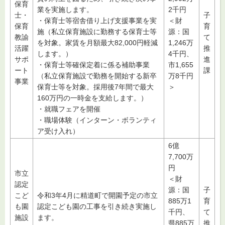
保育
業を実施します。
2千円
士・
子
・保育士等宿舎借り上げ支援事業を実
＜財
保育
育
施（私立保育施設に勤務する保育士等
源：国
教諭
て
を対象。家賃を月額最大82,000円軽減
1,246万
活躍
推
します。）
4千円、
サポ
進
・保育士等確保定着に係る補助事業
市1,655
ート
課
（私立保育施設で勤務を開始する新卒
万8千円
事業
保育士等を対象。採用後7年間で最大
＞
160万円の一時金を支給します。）
・就職フェアを開催
・職場体験（インターン・ボランティ
ア受け入れ）
6億
7,700万
円
市立
＜財
認定
源：国
子
こど
令和3年4月に精道町で開園予定の市立
885万1
育
も園
認定こども園の工事を引き続き実施し
千円、
て
施設
ます。
県885万
推