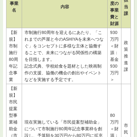
事業
度の
内容
当
名
事業
課
費と
財源
【新
市制施行80周年を迎えるにあたり、「こ
930
規】
れまでの芦屋と今のASHIYAを未来へつな
万円
政
市制
ぐ」をコンセプトに多様な主体と協働す
＜財
策
施行
ることで、未来につながる関係性の構築
源：
推
80周
を目指します。
基金
進
年記
記念式典、学校給食を題材とした映画制
930
課
念事
作の支援、協働の機会の創出やイベント
万円
業
などを実施する予定です。
＞
【新
規】
市民
提案
型事
80
業補
現在実施している「市民提案型補助金」
万円
市
助金
について市制施行80周年記念事業枠を創
＜財
民
（市
設し、予算額を30万円から80万円に拡充
源：