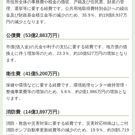
市役所全体の事務費や税金の徴収、戸籍及び住民票、財産の管
理、選挙等に要する経費です。公共用地取得費特別会計への繰出
金及び財政基金積立金等の減少のため、35.9％、約19億8,937万
円の減少となります。
公債費（53億2,883万円）
市債(借入金)の元金や利子の支払に要する経費です。地方債の借
換えに伴う増加等のため、23.3％、約10億527万円の増加となり
ます。
衛生費（41億5,200万円）
保健や環境などに要する経費です。環境処理センター維持管理・
整備事業費等の増加のため、5.6％、約2億1,986万円の増加とな
ります。
消防費（14億3,897万円）
消防・救急や災害対策に要する経費です。災害対応特殊はしご付
消防ポンプ自動車更新経費等の減少のため、19.9％、約3億5,719