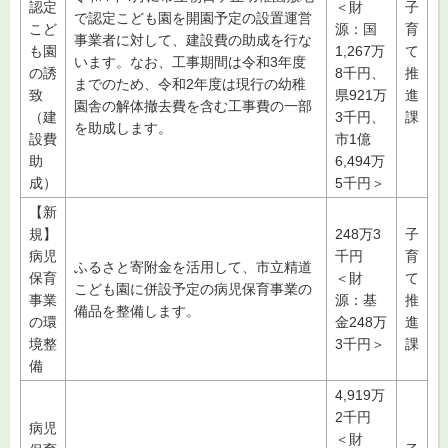
認定
＜財
子
で認定こども園を開園予定の設置運営
こど
源：国
育
事業者に対して、建設費の助成を行な
も園
1,267万
て
います。なお、工事期間は令和3年度
の誘
8千円、
推
までのため、令和2年度は現行の幼稚
致
県921万
進
園舎の解体撤去費を含む工事費の一部
（建
3千円、
課
を助成します。
設費
市1億
助
6,494万
成）
5千円＞
【新
規】
248万3
子
病児
千円
育
ふるさと寄附金を活用して、市立精道
保育
＜財
て
こども園に併設予定の病児保育事業の
事業
源：基
推
備品を整備します。
の環
金248万
進
境整
3千円＞
課
備
4,919万
2千円
病児
＜財