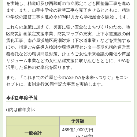
を実施し、精道町及び西蔵町の市立認定こども園整備工事を進め
ます。また、山手中学校の建替工事を完了させるとともに、精道
中学校の建替工事を進め令和3年1月から学校給食を開始します。
これらの施策に加えて、災害に強い安全なまちづくりのため、地
区防災計画策定支援事業、防災マップの充実、上下水道施設の耐
震化工事、南芦屋浜地区高潮対策（下水道事業）などを実施する
ほか、指定ごみ袋導入検討や環境処理センター長期包括的運営業
務委託などの環境問題対策、ひょうご女性未来会議の開催や芦屋
リジューム事業などの女性活躍支援に取り組むとともに、RPAを
活用した業務の効率化を図ります。
また、「これまでの芦屋と今のASHIYAを未来へつなぐ」をコン
セプトに、市制施行80周年記念事業を実施します。
令和2年度予算
()内は前年度比
予算額
469億1,000万円
一般会計
(5.4%増)