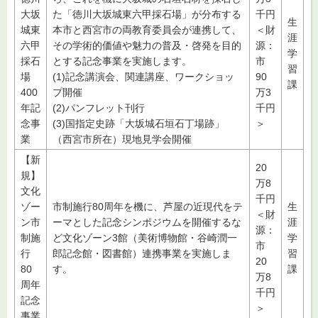
大坂
た「徳川大坂城東六甲採石場」が分布する
千円
生
城東
本市と西宮市の両教育委員会が連携して、
＜財
涯
六甲
その学術的価値や魅力の普及・啓発を目的
源：
学
採石
とする記念事業を実施します。
市
習
場
(1)記念講演会、関連講座、ワークショッ
90
課
400
プ開催
万3
年記
(2)パンフレット刊行
千円
念事
(3)国指定史跡「大坂城石垣石丁場跡」
＞
業
（西宮市所在）現地見学会開催
【新
20
規】
万8
文化
千円
ゾー
市制施行80周年を機に、芦屋の近現代をテ
生
＜財
ン市
ーマとした記念シンポジウムを開催するな
涯
源：
制施
ど文化ゾーン3館（美術博物館・谷崎潤一
学
市
行
郎記念館・図書館）連携事業を実施しま
習
20
80
す。
課
万8
周年
千円
記念
＞
事業