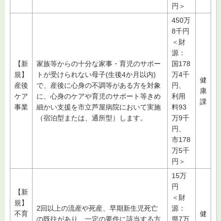
円＞
450万
8千円
＜財
源：
【新
家族等からの十分な家事・育児のサポー
国178
規】
トが受けられない母子(生後4か月以内)
万4千
健
産後
で、産後に心身の不調等がある方を対象
円、
康
ケア
に、心身のケアや育児のサポート等きめ
利用
課
事業
細かい支援を市立芦屋病院において実施
料93
（宿泊型または、通所型）します。
万9千
円、
市178
万5千
円＞
15万
円
【新
＜財
規】
2回以上の流産や死産、早期新生児死亡
源：
不育
健
の既往があり、一定の要件に該当する方
県7万