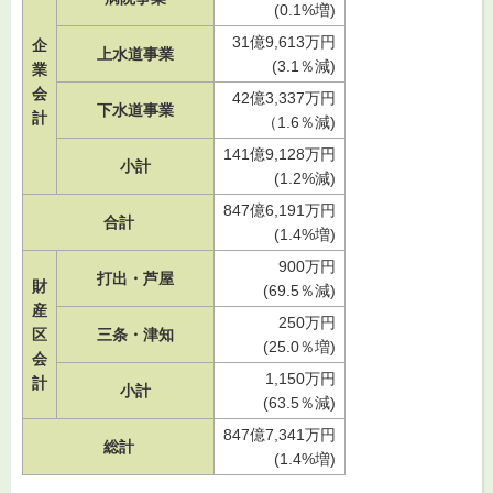
(0.1%増)
31億9,613万円
企
上水道事業
(3.1％減)
業
会
42億3,337万円
下水道事業
計
（1.6％減)
141億9,128万円
小計
(1.2%減)
847億6,191万円
合計
(1.4%増)
900万円
打出・芦屋
財
(69.5％減)
産
250万円
区
三条・津知
(25.0％増)
会
1,150万円
計
小計
(63.5％減)
847億7,341万円
総計
(1.4%増)