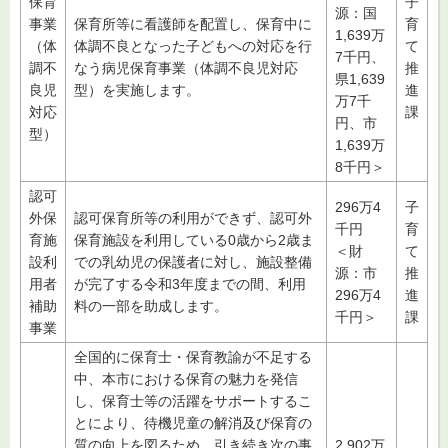
保育
子
源：国
事業
保育所等に看護師を配置し、保育中に
育
1,639万
（体
体調不良となった子どもへの対応を行
て
7千円、
調不
なう病児保育事業（体調不良児対応
推
県1,639
良児
型）を実施します。
進
万7千
対応
課
円、市
型）
1,639万
8千円＞
認可
296万4
子
外保
認可保育所等の利用ができず、認可外
千円
育
育施
保育施設を利用している0歳から2歳ま
＜財
て
設利
での乳幼児の保護者に対し、施設整備
源：市
推
用者
が完了する令和3年度までの間、利用
296万4
進
補助
料の一部を助成します。
千円＞
課
事業
全国的に保育士・保育教諭が不足する
中、本市における保育の魅力を発信
し、保育士等の活躍をサポートするこ
とにより、待機児童の解消及び保育の
質の向上を図るため、引き続き次の事
2,902万