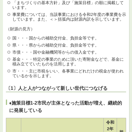
「まちづくりの基本方針」及び「施策目標」の順に掲載して
います。
事業費については、当該事業における令和2年度の事業費を示
しています。また、＜＞括弧内は財源内訳を示しています。
（財源の見方）
国・・・国からの補助交付金、負担金等です。
県・・・県からの補助交付金、負担金等です。
市債・・・国や金融機関等からの借入金です。
基金・・・特定の事業のために頂いた寄附金などで、基金に
積み立てていたものを活用します。
市・・・主に市税をいい、各事業にどれだけの税金が使われ
ているかを示します。
〔1〕人と人がつながって新しい世代につなげる
♦施策目標1-2市民が主体となった活動が増え、継続的
に発展している
令和
2年
担