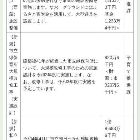
点
の他の援助を行なう事業の施設整備を
県133万
進
（西
実施します。なお、グラウンドにはふ
3千円、
課
蔵）
るさと寄附金を活用して、大型遊具を
基金
施設
設置します。
1,233万
整備
4千円＞
【新
規】
市立
緑保
920万6
子
建築後41年が経過した市立緑保育所に
育所
千円
育
ついて、大規模改修工事のための実施
大規
＜財
て
設計を令和2年度に実施します。な
模改
源：市
推
お、改修工事は、令和3年度に実施を
修工
920万6
進
予定しています。
事
千円＞
課
（実
施設
計）
【新
1億
規】
8,683万
私立
6千円
令和4年4月に市立朝日ケ丘幼稚園敷地