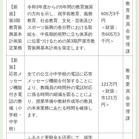
教
【新
令和3年度からの5年間の教育施策
育
規】
の方向を示し、就学前教育、義務
605万3千
委
第3期
教育、社会教育、文化・芸術及び
円
員
教育振
スポーツ振興の各分野における取
＜財源：
会
興基本
組を、中長期的視野に立ち体系的
市605万3
管
計画策
に位置づけるための第3期芦屋市教
千円＞
理
定業務
育振興基本計画を策定します。
課
【新
規】
教
応答メ
全ての公立小中学校の電話に応答
育
ッセー
メッセージ機能を付加することに
121万円
委
ジ機能
より、教職員の時間外の電話対応
＜財源：
員
付き電
に係る時間の縮減を図ることによ
市121万
会
話の整
り、授業準備や教材作成等の教員
円＞
管
備（小
の本来業務にあたる時間を確保し
理
学校・
ます。
課
中学
校）
ふるさと寄附金を活用して、就学