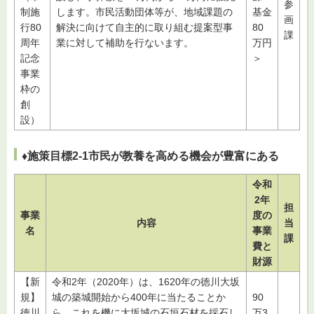
参
制施
します。市民活動団体等が、地域課題の
基金
画
行80
解決に向けて自主的に取り組む提案型事
80
課
周年
業に対して補助を行ないます。
万円
記念
＞
事業
枠の
創
設）
♦施策目標2-1市民が教養を高める機会が豊富にある
令和
2年
担
事業
度の
内容
当
名
事業
課
費と
財源
【新
令和2年（2020年）は、1620年の徳川大坂
規】
城の築城開始から400年に当たることか
90
徳川
ら、これを機に大坂城の石垣石材を採石し
万3