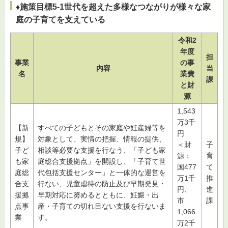
♦施策目標5-1世代を超えた多様なつながりが様々な家
庭の子育てを支えている
令和2
年度
担
事業
の事
内容
当
名
業費
課
と財
源
1,543
万3千
【新
すべての子どもとその家庭や妊産婦等を
円
規】
対象として、実情の把握、情報の提供、
＜財
子
子ど
相談等必要な支援を行なう、「子ども家
源：
育
も家
庭総合支援拠点」を開設し、「子育て世
国477
て
庭総
代包括支援センター」と一体的な運営を
万1千
推
合支
行ない、児童虐待の防止及び早期発見・
円、
進
援拠
早期対応に努めるとともに、妊娠・出
市
課
点事
産・子育ての切れ目ない支援を行ないま
1,066
業
す。
万2千