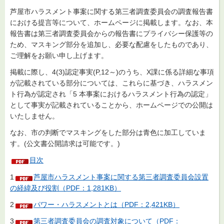
芦屋市ハラスメント事案に関する第三者調査委員会の調査報告書
における提言等について、ホームページに掲載します。なお、本
報告書は第三者調査委員会からの報告書にプライバシー保護等の
ため、マスキング部分を追加し、必要な配慮をしたものであり、
ご理解をお願い申し上げます。
掲載に際し、4(3)認定事実(P,12～)のうち、X課に係る詳細な事項
が記載されている部分については、これらに基づき、ハラスメン
ト行為が認定され「5 本事案におけるハラスメント行為の認定」
として事実が記載されていることから、ホームページでの公開は
いたしません。
なお、市の判断でマスキングをした部分は青色に加工していま
す。(公文書公開請求は可能です。)
目次
1
芦屋市ハラスメント事案に関する第三者調査委員会設置
の経緯及び役割（PDF：1,281KB）
2
パワー・ハラスメントとは（PDF：2,421KB）
3
第三者調査委員会の調査対象について（PDF：