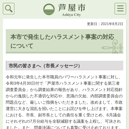
検索
メニ
芦屋市
ュー
更新日：2021年8月2日
本市で発生したハラスメント事案の対応
について
市民の皆さまへ（市長メッセージ）
令和元年に発生した本市職員のパワーハラスメント事案に対し、
令和3年4月30日付で「芦屋市ハラスメント事案に関する第三者
調査委員会」から調査結果の報告があり、ハラスメント対応指針
からの逸脱した不適切な対応や、意識の欠如、内部調査委員会の
問題点など、厳しいご指摘をいただきました。改めまして、市政
運営に大きな混乱を招いたことにお詫びを申し上げます。本事案
における、市長、副市長としての責任を重く受けとめ、6月議会
にそれぞれの7月分給与を全額減額する議案を上程し、可決され
ました。また、問責決議についても真摯に受け止めております。