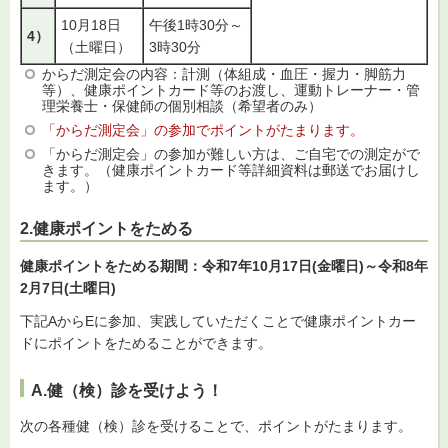
10月18日
午後1時30分～
4）
（土曜日）
3時30分
からだ測定会の内容：計測（体組成・血圧・握力・脚筋力
等）、健康ポイントカード等のお渡し、運動トレーナー・管
理栄養士・保健師の個別相談（希望者のみ）
「からだ測定会」の参加でポイントがたまります。
「からだ測定会」の参加が難しい方は、ご自宅での測定がで
きます。（健康ポイントカード等詳細資料は郵送でお届けし
ます。）
2.健康ポイントをためる
健康ポイントをためる期間：令和7年10月17日(金曜日)
～令和8年
2月7日(土
曜日)
下記AからEに参加、実践していただくことで健康ポイントカー
ドにポイントをためることができます。
A.健（検）診を受けよう！
次の各種健（検）診を受けることで、ポイントがたまります。