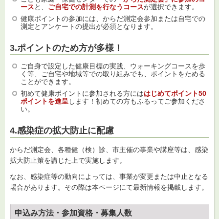
ース
と、
ご自宅での計測を行なうコース
が選択できます。
健康ポイントの参加には、からだ測定会参加または自宅での
測定とアンケートの提出が必須となります。
3.ポイントのため方が多様！
ご自身で設定した健康目標の実践、ウォーキングコースを歩
く等、ご自宅や地域等での取り組みでも、ポイントをためる
ことができます。
初めて健康ポイントに参加される方には
はじめてポイント50
ポイントを進呈
します！初めての方もふるってご参加くださ
い。
4.
感染症の拡大防止に配慮
からだ測定会、各種健（検）診、市主催の事業や講座等は、感染
拡大防止策を講じた上で実施します。
なお、感染症等の動向によっては、事業が変更または中止となる
場合があります。その際は本ページにて最新情報を掲載します。
申込み方法・参加資格・募集人数