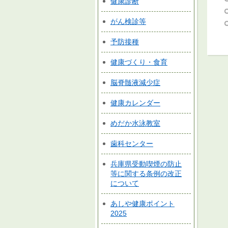
健康診断
がん検診等
予防接種
健康づくり・食育
脳脊髄液減少症
健康カレンダー
めだか水泳教室
歯科センター
兵庫県受動喫煙の防止
等に関する条例の改正
について
あしや健康ポイント
2025