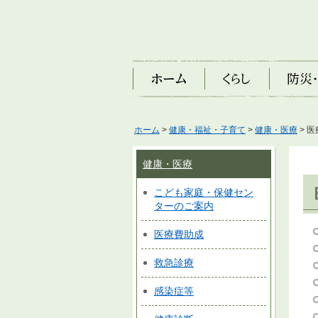
ホーム
くらし
防災・安
ホーム
>
健康・福祉・子育て
>
健康・医療
> 
健康・医療
こども家庭・保健セン
ターのご案内
医療費助成
救急診療
感染症等