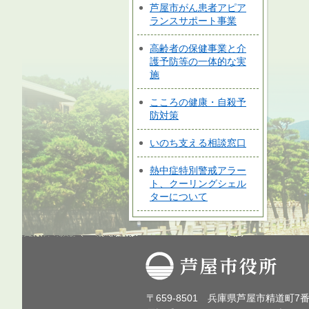
芦屋市がん患者アピア
ランスサポート事業
高齢者の保健事業と介
護予防等の一体的な実
施
こころの健康・自殺予
防対策
いのち支える相談窓口
熱中症特別警戒アラー
ト、クーリングシェル
ターについて
芦屋市役所
〒659-8501 兵庫県芦屋市精道町7