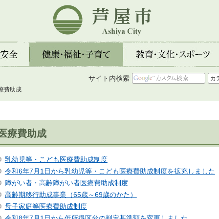
芦屋市
全
健康・福祉・子育て
教育・文化・スポーツ
サイト内検索
医療費助成
医療費助成
乳幼児等・こども医療費助成制度
令和6年7月1日から乳幼児等・こども医療費助成制度を拡充しました
障がい者・高齢障がい者医療費助成制度
高齢期移行助成事業（65歳～69歳のかた）
母子家庭等医療費助成制度
令和8年7月1日から低所得区分の判定基準額を変更しました