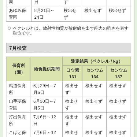
園
日
ず
あゆみ保
8月21日～
検出せ
検出せず
検出せず
育園
24日
ず
ベクレルとは、放射性物質が放射線を出す能力の強さを表す
単位です。
7月検査
測定結果（ベクレル / kg）
保育所
給食提供期間
ヨウ素
セシウム
セシウム
（園）
131
134
137
精道保育
6月29日～7
検出せ
検出せず
検出せず
所
月5日
ず
山手夢保
6月30日～7
検出せ
検出せず
検出せず
育園
月5日
ず
打出保育
7月6日～12
検出せ
検出せず
検出せず
所
日
ず
こばと保
7月6日～12
検出せ
検出せず
検出せず