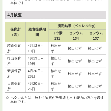
単位です。
4月検査
測定結果（ベクレル/kg）
保育所
給食提供期
ヨウ素
セシウム
セシウム
（園）
間
131
134
137
精道保育
4月13日～
検出せ
検出せず
検出せず
所
19日
ず
打出保育
4月13日～
検出せ
検出せず
検出せず
所
19日
ず
新浜保育
4月20日～
検出せ
検出せず
検出せず
所
26日
ず
大東保育
4月20日～
検出せ
検出せず
検出せず
所
26日
ず
ベクレルとは、放射性物質が放射線を出す能力の強さを表す
単位です。