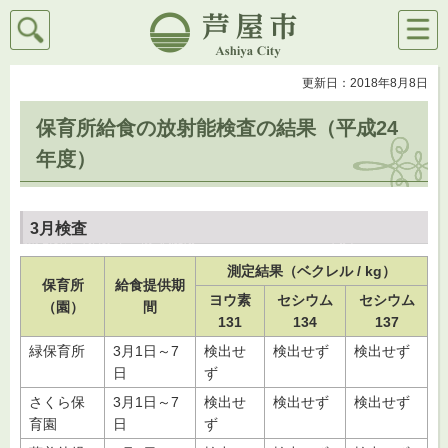
検索
メニ
芦屋市
ュー
更新日：2018年8月8日
保育所給食の放射能検査の結果（平成24
年度）
3月検査
測定結果（ベクレル / kg）
保育所
給食提供期
ヨウ素
セシウム
セシウム
（園）
間
131
134
137
緑保育所
3月1日～7
検出せ
検出せず
検出せず
日
ず
さくら保
3月1日～7
検出せ
検出せず
検出せず
育園
日
ず