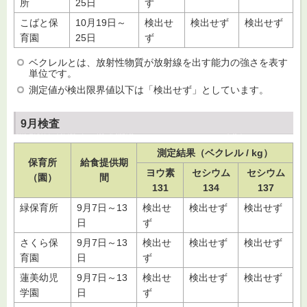
所
25日
ず
こばと保
10月19日～
検出せ
検出せず
検出せず
育園
25日
ず
ベクレルとは、放射性物質が放射線を出す能力の強さを表す
単位です。
測定値が検出限界値以下は「検出せず」としています。
9月検査
測定結果（ベクレル / kg）
保育所
給食提供期
ヨウ素
セシウム
セシウム
（園）
間
131
134
137
緑保育所
9月7日～13
検出せ
検出せず
検出せず
日
ず
さくら保
9月7日～13
検出せ
検出せず
検出せず
育園
日
ず
蓮美幼児
9月7日～13
検出せ
検出せず
検出せず
学園
日
ず