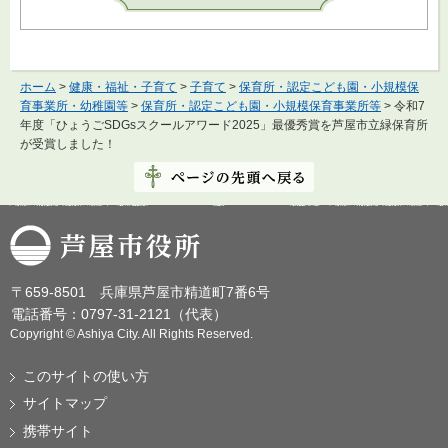
ホーム
>
健康・福祉・子育て
>
子育て
>
保育所・認定こども園・小規模保
育事業所・幼稚園等
>
保育所・認定こども園・小規模保育事業所等
> 令和7
年度「ひょうごSDGsスクールアワード2025」最優秀賞を芦屋市立緑保育所
が受賞しました！
芦屋市役所
〒659-8501 兵庫県芦屋市精道町7番6号
電話番号：0797-31-2121（代表）
Copyright © Ashiya City. All Rights Reserved.
このサイトの使い方
サイトマップ
携帯サイト