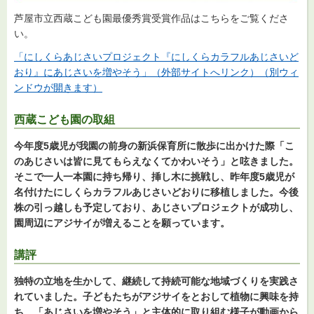
芦屋市立西蔵こども園最優秀賞受賞作品はこちらをご覧くださ
い。
「にしくらあじさいプロジェクト『にしくらカラフルあじさいど
おり』にあじさいを増やそう」（外部サイトへリンク）（別ウィ
ンドウが開きます）
西蔵こども園の取組
今年度5歳児が我園の前身の新浜保育所に散歩に出かけた際「こ
のあじさいは皆に見てもらえなくてかわいそう」と呟きました。
そこで一人一本園に持ち帰り、挿し木に挑戦し、昨年度5歳児が
名付けたにしくらカラフルあじさいどおりに移植しました。今後
株の引っ越しも予定しており、あじさいプロジェクトが成功し、
園周辺にアジサイが増えることを願っています。
講評
独特の立地を生かして、継続して持続可能な地域づくりを実践さ
れていました。子どもたちがアジサイをとおして植物に興味を持
ち、「あじさいを増やそう」と主体的に取り組む様子が動画から