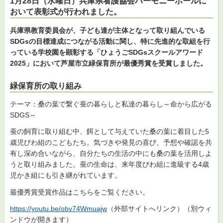
1月28日（水曜日）兵庫県看護協会ハーモニーホールに
おいて表彰式が行われました。
兵庫県教育委員会が、子ども達が主体となって取り組んでいる
SDGsの目標達成につながる活動に関し、特に先進的な取組を行
っている学校園を顕彰する「ひょうごSDGsスクールアワード
2025」において芦屋市立緑保育所が最優秀賞を受賞しました。
緑保育所の取り組み
テーマ：桑の葉で繋ぐ蚕の暮らしと私達の暮らし～命から広がる
SDGS～
蚕の飼育に取り組む中、餌として与えていた桑の葉に着目した5
歳児びわ組のこどもたち。気づきや発見の喜び、予想や確認を共
有し深め合いながら、自分たちの生活の中にも桑の葉を活用しよ
うと取り組みました。蚕の生命は、来年度びわ組に進級する4歳
児かき組にも引き継がれています。
最優秀賞受賞作品はこちらをご覧ください。
https://youtu.be/obv74Wmuajw
（外部サイトへリンク）（別ウィ
ンドウが開きます）