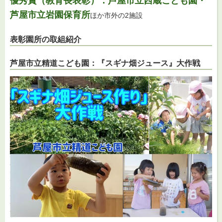
優秀賞（教育長表彰）：芦屋市立西蔵こども園・
芦屋市立岩園保育所
ほか市外の2施設
表彰園所の取組紹介
芦屋市立精道こども園：『スギナ畑ジュース』大作戦