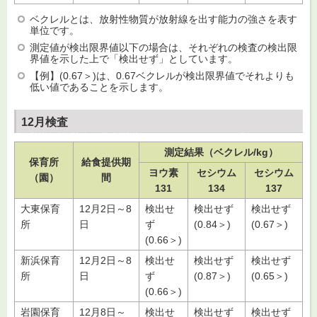
ベクレルとは、放射性物質が放射線を出す能力の強さを表す
単位です。
測定値が検出限界値以下の場合は、それぞれの検査の検出限
界値を示した上で「検出せず」としています。
【例】(0.67＞)は、0.67ベクレルが検出限界値でそれよりも
低い値であることを示します。
12月検査
測定結果（ベクレル/kg）
保育所
給食提供期
ヨウ素
セシウム
セシウム
（園）
間
131
134
137
大東保育
12月2日～8
検出せ
検出せず
検出せず
所
日
ず
(0.84＞)
(0.67＞)
(0.66＞)
新浜保育
12月2日～8
検出せ
検出せず
検出せず
所
日
ず
(0.87＞)
(0.65＞)
(0.66＞)
岩園保育
12月8日～
検出せ
検出せず
検出せず