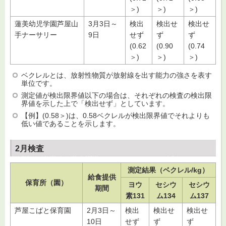
＞)
＞)
＞)
蓮美幼児学園芦屋山
3月3日～
検出
検出せ
検出せ
手ナーサリー
9日
せず
ず
ず
(0.62
(0.90
(0.74
＞)
＞)
＞)
ベクレルとは、放射性物質が放射線を出す能力の強さを表す
単位です。
測定値が検出限界値以下の場合は、それぞれの検査の検出限
界値を示した上で「検出せず」としています。
【例】(0.58＞)は、0.58ベクレルが検出限界値でそれよりも
低い値であることを示します。
2月検査
測定結果（ベクレル/kg）
給食提供
保育所（園）
ヨウ
セシウ
セシウ
期間
素131
ム134
ム137
芦屋こばと保育園
2月3日～
検出
検出せ
検出せ
10日
せず
ず
ず