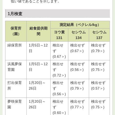
低い値であることを示します。
1月検査
測定結果（ベクレル/kg）
保育所
給食提供期
ヨウ素
セシウム
セシウム
（園）
間
131
134
137
緑保育所
1月5日～12
検出せ
検出せず
検出せず
日
ず
(0.67＞)
(0.79＞)
(0.67＞)
浜風夢保
1月5日～12
検出せ
検出せず
検出せず
育園
日
ず
(0.56＞)
(0.75＞)
(0.72＞)
打出保育
1月20日～
検出せ
検出せず
検出せず
所
26日
ず
(0.79＞)
(0.57＞)
(0.56＞)
夢咲保育
1月20日～
検出せ
検出せず
検出せず
園
26日
ず
(0.77＞)
(0.75＞)
(0.60＞)