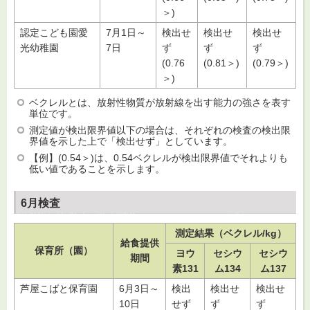
＞)
認定こども園愛
7月1日～
検出せ
検出せ
検出せ
光幼稚園
7日
ず
ず
ず
(0.76
(0.81＞)
(0.79＞)
＞)
ベクレルとは、放射性物質が放射線を出す能力の強さを表す
単位です。
測定値が検出限界値以下の場合は、それぞれの検査の検出限
界値を示した上で「検出せず」としています。
【例】(0.54＞)は、0.54ベクレルが検出限界値でそれよりも
低い値であることを示します。
6月検査
測定結果（ベクレル/kg）
給食提供
保育所（園）
ヨウ
セシウ
セシウ
期間
素131
ム134
ム137
芦屋こばと保育園
6月3日～
検出
検出せ
検出せ
10日
せず
ず
ず