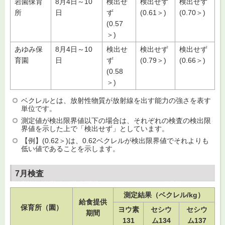
岩園保育
8月4日～10
検出せ
検出せず
検出せず
所
日
ず
(0.61＞)
(0.70＞)
(0.57
＞)
あゆみ保
8月4日～10
検出せ
検出せず
検出せず
育園
日
ず
(0.79＞)
(0.66＞)
(0.58
＞)
ベクレルとは、放射性物質が放射線を出す能力の強さを表す
単位です。
測定値が検出限界値以下の場合は、それぞれの検査の検出限
界値を示した上で「検出せず」としています。
【例】(0.62＞)は、0.62ベクレルが検出限界値でそれよりも
低い値であることを示します。
7月検査
測定結果（ベクレル/kg）
給食提供
保育所（園）
ヨウ素
セシウ
セシウ
期間
131
ム134
ム137