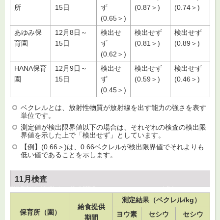
所
15日
ず
(0.87＞)
(0.74＞)
(0.65＞)
あゆみ保
12月8日～
検出せ
検出せず
検出せず
育園
15日
ず
(0.81＞)
(0.89＞)
(0.62＞)
HANA保育
12月9日～
検出せ
検出せず
検出せず
園
15日
ず
(0.59＞)
(0.46＞)
(0.45＞)
ベクレルとは、放射性物質が放射線を出す能力の強さを表す
単位です。
測定値が検出限界値以下の場合は、それぞれの検査の検出限
界値を示した上で「検出せず」としています。
【例】(0.66＞)は、0.66ベクレルが検出限界値でそれよりも
低い値であることを示します。
11月検査
測定結果（ベクレル/kg）
給食提供
保育所（園）
ヨウ素
セシウ
セシウ
期間