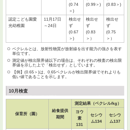
(0.74
(0.99＞)
(0.83＞)
＞)
認定こども園愛
11月17日
検出せ
検出せ
検出せ
光幼稚園
～24日
ず
ず
ず
(0.67
(0.83
(0.75
＞)
＞）
＞）
ベクレルとは、放射性物質が放射線を出す能力の強さを表す
単位です。
測定値が検出限界値以下の場合は、それぞれの検査の検出限
界値を示した上で「検出せず」としています。
【例】(0.65＞)は、0.65ベクレルが検出限界値でそれよりも
低い値であることを示します。
10月検査
測定結果（ベクレル/kg）
給食提供
ヨウ
保育所（園）
セシウ
セシウ
期間
素
ム134
ム137
131