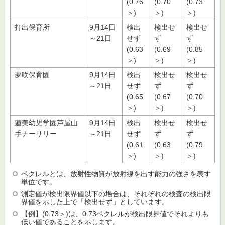
(0.76
(0.70
(0.73
＞)
＞)
＞)
打出保育所
9月14日
検出
検出せ
検出せ
～21日
せず
ず
ず
(0.63
(0.69
(0.85
＞)
＞)
＞)
夢咲保育園
9月14日
検出
検出せ
検出せ
～21日
せず
ず
ず
(0.65
(0.67
(0.70
＞)
＞)
＞)
蓮美幼児学園芦屋山
9月14日
検出
検出せ
検出せ
手ナーサリー
～21日
せず
ず
ず
(0.61
(0.63
(0.79
＞)
＞)
＞)
ベクレルとは、放射性物質が放射線を出す能力の強さを表す
単位です。
測定値が検出限界値以下の場合は、それぞれの検査の検出限
界値を示した上で「検出せず」としています。
【例】(0.73＞)は、0.73ベクレルが検出限界値でそれよりも
低い値であることを示します。