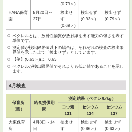
(0.73＞)
HANA保育
5月20日～
検出せ
検出せず
検出せず
園
27日
ず
(0.93＞)
(0.79＞)
(0.69＞)
ベクレルとは、放射性物質が放射線を出す能力の強さを表す
単位です。
測定値が検出限界値以下の場合は、それぞれの検査の検出限
界値を示した上で「検出せず」としています。
【例】(0.63＞)は、0.63
ベクレルが検出限界値でそれよりも低い値であることを示し
ます。
4月検査
測定結果（ベクレル/kg）
保育所
給食提供期
ヨウ素
セシウム
セシウム
（園）
間
131
134
137
大東保育
4月8日～14
検出せ
検出せず
検出せず
所
日
ず
(0.86＞)
(0.63＞)