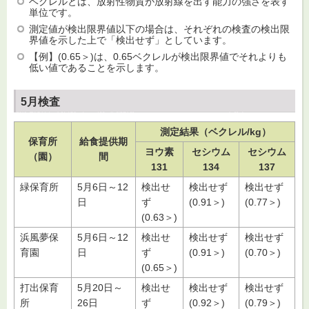
ベクレルとは、放射性物質が放射線を出す能力の強さを表す
単位です。
測定値が検出限界値以下の場合は、それぞれの検査の検出限
界値を示した上で「検出せず」としています。
【例】(0.65＞)は、0.65ベクレルが検出限界値でそれよりも
低い値であることを示します。
5月検査
測定結果（ベクレル/kg）
保育所
給食提供期
ヨウ素
セシウム
セシウム
（園）
間
131
134
137
緑保育所
5月6日～12
検出せ
検出せず
検出せず
日
ず
(0.91＞)
(0.77＞)
(0.63＞)
浜風夢保
5月6日～12
検出せ
検出せず
検出せず
育園
日
ず
(0.91＞)
(0.70＞)
(0.65＞)
打出保育
5月20日～
検出せ
検出せず
検出せず
所
26日
ず
(0.92＞)
(0.79＞)