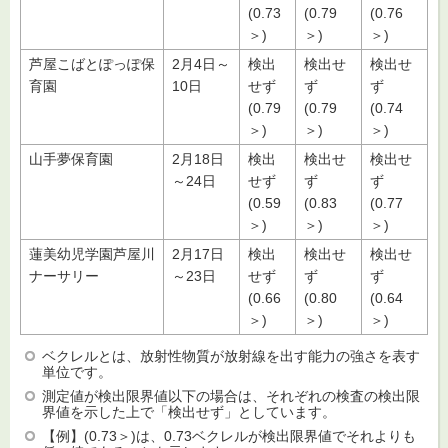
(0.73
(0.79
(0.76
＞)
＞)
＞)
芦屋こばとぽっぽ保
2月4日～
検出
検出せ
検出せ
育園
10日
せず
ず
ず
(0.79
(0.79
(0.74
＞)
＞)
＞)
山手夢保育園
2月18日
検出
検出せ
検出せ
～24日
せず
ず
ず
(0.59
(0.83
(0.77
＞)
＞)
＞)
蓮美幼児学園芦屋川
2月17日
検出
検出せ
検出せ
ナーサリー
～23日
せず
ず
ず
(0.66
(0.80
(0.64
＞)
＞)
＞)
ベクレルとは、放射性物質が放射線を出す能力の強さを表す
単位です。
測定値が検出限界値以下の場合は、それぞれの検査の検出限
界値を示した上で「検出せず」としています。
【例】(0.73＞)は、0.73ベクレルが検出限界値でそれよりも