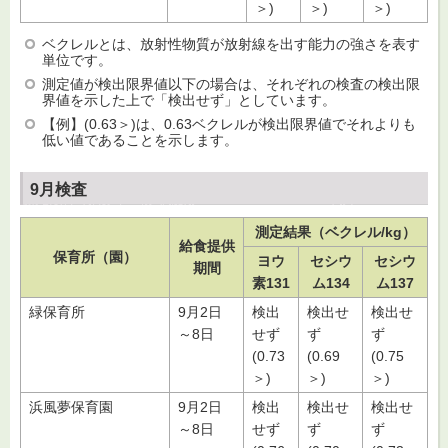
＞)
＞)
＞)
ベクレルとは、放射性物質が放射線を出す能力の強さを表す
単位です。
測定値が検出限界値以下の場合は、それぞれの検査の検出限
界値を示した上で「検出せず」としています。
【例】(0.63＞)は、0.63ベクレルが検出限界値でそれよりも
低い値であることを示します。
9月検査
測定結果（ベクレル/kg）
給食提供
保育所（園）
ヨウ
セシウ
セシウ
期間
素131
ム134
ム137
緑保育所
9月2日
検出
検出せ
検出せ
～8日
せず
ず
ず
(0.73
(0.69
(0.75
＞)
＞)
＞)
浜風夢保育園
9月2日
検出
検出せ
検出せ
～8日
せず
ず
ず