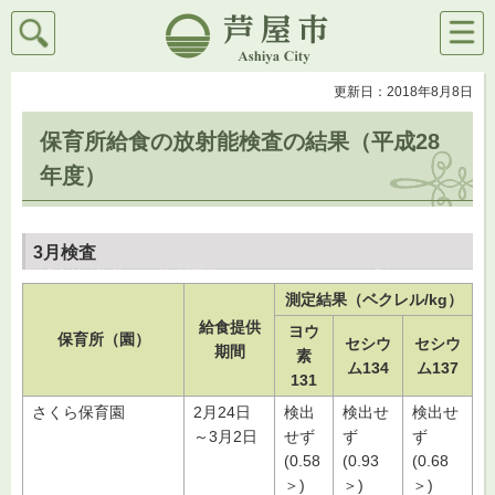
検索
メニ
芦屋市
ュー
更新日：2018年8月8日
保育所給食の放射能検査の結果（平成28
年度）
3月検査
測定結果（ベクレル/kg）
給食提供
ヨウ
保育所（園）
セシウ
セシウ
期間
素
ム134
ム137
131
さくら保育園
2月24日
検出
検出せ
検出せ
～3月2日
せず
ず
ず
(0.58
(0.93
(0.68
＞)
＞)
＞)