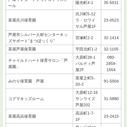
陽光町4-1
35-5011
ール
呉川町5-12
茶屋呉川保育園
ラ・ロワイ
23-0523
ヤル芦屋1F
芦屋市シルバー人材センターキッ
宮塚町2-2
32-1414
ズサポート"まつぼっくり"
茶屋芦屋保育園
平田北町1-2
32-1105
大原町28-1
080-
チャイルドハート保育サロン「芦
パルティ芦
2459-
屋園」
屋2F
1554
茶屋之町5-
みのり保育園 芦屋
91-5004
20-2
大原町12-16
コグマキッズルーム
サンライズ
31-5880
芦屋202
高浜町1-7-
茶屋高浜保育園
23-2415
1F