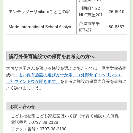
川西町4-22
モンテッソーリnikoroこどもの家
26-8010
NLC芦屋201
芦屋市業平
Marie International School Ashiya
80-8357
町7-27
認可外保育施設での保育をお考えの方へ
大切なお子さんを預ける施設を選ぶにあたっては、厚生労働省作
成の
「よい保育施設の選び方十か条」（外部サイトへリンク）
（別ウィンドウが開きます）
を参考に施設の保育内容等を事前に
よく調べましょう。
お問い合わせ
こども福祉部こども家庭室ほいく課（子育て施設）入所係
電話番号：0797-38-2128
ファクス番号：0797-38-2190