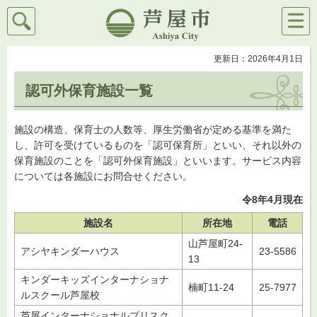
検索
メニ
芦屋市
ュー
更新日：2026年4月1日
認可外保育施設一覧
施設の構造、保育士の人数等、厚生労働省が定める基準を満た
し、許可を受けているものを「認可保育所」といい、それ以外の
保育施設のことを「認可外保育施設」といいます。サービス内容
については各施設にお問合せください。
令8年4月現在
施設名
所在地
電話
山芦屋町24-
アシヤキンダーハウス
23-5586
13
キンダーキッズインターナショナ
楠町11-24
25-7977
ルスクール芦屋校
芦屋インターナショナルプリスク