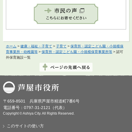
ホーム
>
健康・福祉・子育て
>
子育て
>
保育所・認定こども園・小規模保
育事業所・幼稚園等
>
保育所・認定こども園・小規模保育事業所等
> 認可
外保育施設一覧
芦屋市役所
〒659-8501 兵庫県芦屋市精道町7番6号
電話番号：0797-31-2121（代表）
Copyright © Ashiya City. All Rights Reserved.
このサイトの使い方