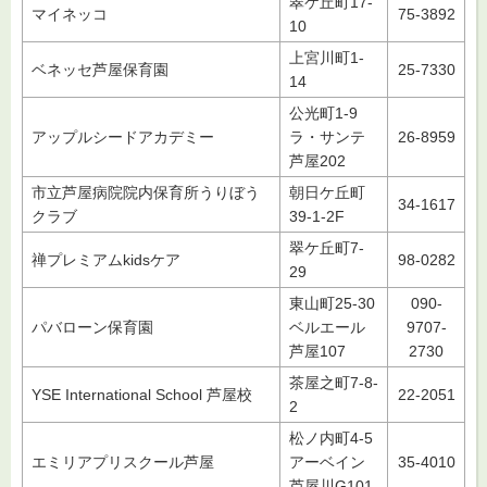
翠ケ丘町17-
マイネッコ
75-3892
10
上宮川町1-
ベネッセ芦屋保育園
25-7330
14
公光町1-9
アップルシードアカデミー
ラ・サンテ
26-8959
芦屋202
市立芦屋病院院内保育所うりぼう
朝日ケ丘町
34-1617
クラブ
39-1-2F
翠ケ丘町7-
禅プレミアムkidsケア
98-0282
29
東山町25-30
090-
パバローン保育園
ベルエール
9707-
芦屋107
2730
茶屋之町7-8-
YSE International School 芦屋校
22-2051
2
松ノ内町4-5
エミリアプリスクール芦屋
アーベイン
35-4010
芦屋川G101