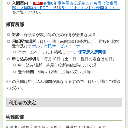
入園案内
：
令和8年度芦屋市立認定こども園（幼稚園
部）入園案内（PDF：161KB）（別ウィンドウが開きます）
をご覧ください。
保育所部
対象：
保護者が就労等のため保育が必要な児童
用紙配布場所：
ほいく課（南館1階16番窓口）、市役所北館
受付及び
ラポルテ市民サービスコーナー
市ホームページにも掲載します。
保育所入所関係
申し込み締切り：
毎月10日（土・日・祝日の場合は前日）
申し込み場所：芦屋市役所南館1階ほいく課
受付時間：9時～12時、12時45分～17時
4月の入園は申し込み期間が異なりますので、ほいく課にご確認
ください。
利用者の決定
幼稚園部
応募者が募集定員を超える場合、抽選により決定します。