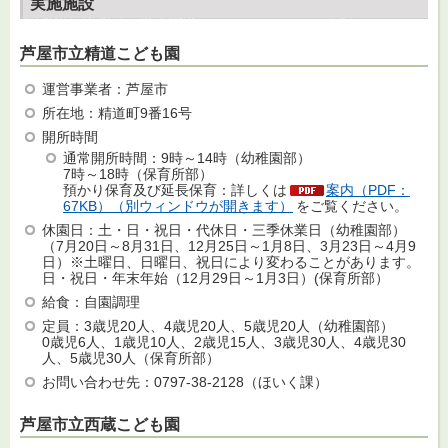
実施施設
芦屋市立精道こども園
運営事業者：芦屋市
所在地：精道町9番16号
開所時間
通常開所時間：9時～14時（幼稚園部）
7時～18時（保育所部）
預かり保育及び延長保育：詳しくは
案内（PDF：
67KB）（別ウィンドウが開きます）
をご覧ください。
休園日：土・日・祝日・代休日・三季休業日（幼稚園部）
（7月20日～8月31日、12月25日～1月8日、3月23日～4月9
日）※土曜日、日曜日、祝日により変わることがあります。
日・祝日・年末年始（12月29日～1月3日）(保育所部）
給食：自園調理
定員：3歳児20人、4歳児20人、5歳児20人（幼稚園部）
0歳児6人、1歳児10人、2歳児15人、3歳児30人、4歳児30
人、5歳児30人（保育所部）
お問い合わせ先：0797-38-2128（ほいく課）
芦屋市立西蔵こども園