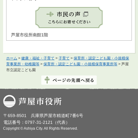
芦屋市役所南館1階
ホーム
>
健康・福祉・子育て
>
子育て
>
保育所・認定こども園・小規模保
育事業所・幼稚園等
>
保育所・認定こども園・小規模保育事業所等
> 芦屋
市立認定こども園
芦屋市役所
〒659-8501 兵庫県芦屋市精道町7番6号
電話番号：0797-31-2121（代表）
Copyright © Ashiya City. All Rights Reserved.