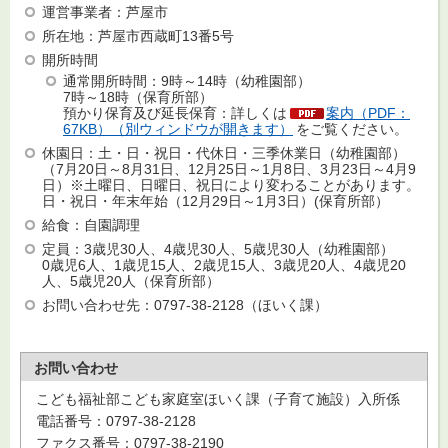
運営事業者：芦屋市
所在地：芦屋市西蔵町13番5号
開所時間
通常開所時間：9時～14時（幼稚園部）
7時～18時（保育所部）
預かり保育及び延長保育：詳しくは
案内（PDF：
67KB）（別ウィンドウが開きます）
をご覧ください。
休園日：土・日・祝日・代休日・三季休業日（幼稚園部）
（7月20日～8月31日、12月25日～1月8日、3月23日～4月9
日）※土曜日、日曜日、祝日により変わることがあります。
日・祝日・年末年始（12月29日～1月3日）(保育所部）
給食：自園調理
定員：3歳児30人、4歳児30人、5歳児30人（幼稚園部）
0歳児6人、1歳児15人、2歳児15人、3歳児20人、4歳児20
人、5歳児20人（保育所部）
お問い合わせ先：0797-38-2128（ほいく課）
お問い合わせ
こども福祉部こども家庭室ほいく課（子育て施設）入所係
電話番号：0797-38-2128
ファクス番号：0797-38-2190