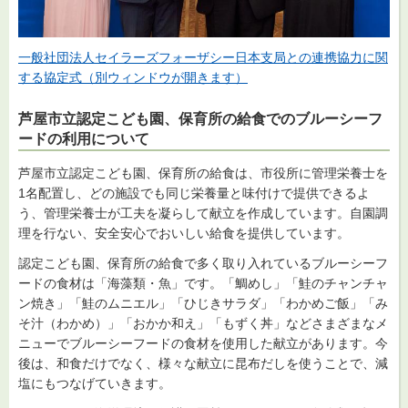
一般社団法人セイラーズフォーザシー日本支局との連携協力に関
する協定式（別ウィンドウが開きます）
芦屋市立認定こども園、保育所の給食でのブルーシーフ
ードの利用について
芦屋市立認定こども園、保育所の給食は、市役所に管理栄養士を
1名配置し、どの施設でも同じ栄養量と味付けで提供できるよ
う、管理栄養士が工夫を凝らして献立を作成しています。自園調
理を行ない、安全安心でおいしい給食を提供しています。
認定こども園、保育所の給食で多く取り入れているブルーシーフ
ードの食材は「海藻類・魚」です。「鯛めし」「鮭のチャンチャ
ン焼き」「鮭のムニエル」「ひじきサラダ」「わかめご飯」「み
そ汁（わかめ）」「おかか和え」「もずく丼」などさまざまなメ
ニューでブルーシーフードの食材を使用した献立があります。今
後は、和食だけでなく、様々な献立に昆布だしを使うことで、減
塩にもつなげていきます。