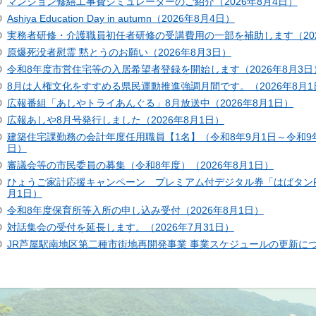
マンション修繕工事費シミュレーターのご紹介（2026年8月4日）
Ashiya Education Day in autumn（2026年8月4日）
実務者研修・介護職員初任者研修の受講費用の一部を補助します（202
原爆死没者慰霊 黙とうのお願い（2026年8月3日）
令和8年度市営住宅等の入居希望者登録を開始します（2026年8月3日
8月は人権文化をすすめる県民運動推進強調月間です。（2026年8月1
広報番組「あしやトライあんぐる」8月放送中（2026年8月1日）
広報あしや8月号発行しました（2026年8月1日）
建築住宅課勤務の会計年度任用職員【1名】（令和8年9月1日～令和9年3
日）
審議会等の市民委員の募集（令和8年度）（2026年8月1日）
ひょうご家計応援キャンペーン プレミアム付デジタル券「はばタンPay
月1日）
令和8年度保育所等入所の申し込み受付（2026年8月1日）
対話集会の受付を延長します。（2026年7月31日）
JR芦屋駅南地区第二種市街地再開発事業 事業スケジュールの更新につい