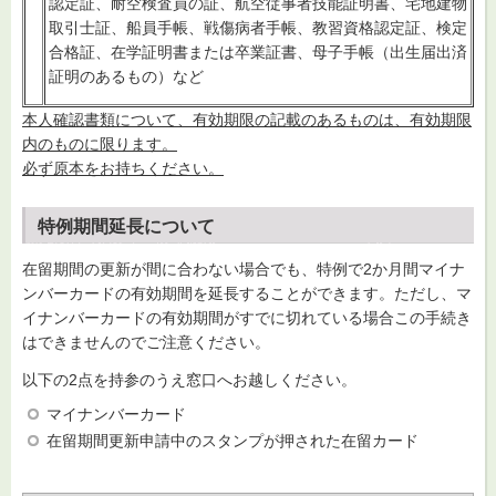
認定証、耐空検査員の証、航空従事者技能証明書、宅地建物
取引士証、船員手帳、戦傷病者手帳、教習資格認定証、検定
合格証、在学証明書または卒業証書、母子手帳（出生届出済
証明のあるもの）など
本人確認書類について、有効期限の記載のあるものは、有効期限
内のものに限ります。
必ず原本をお持ちください。
特例期間延長について
在留期間の更新が間に合わない場合でも、特例で2か月間マイナ
ンバーカードの有効期間を延長することができます。ただし、マ
イナンバーカードの有効期間がすでに切れている場合この手続き
はできませんのでご注意ください。
以下の2点を持参のうえ窓口へお越しください。
マイナンバーカード
在留期間更新申請中のスタンプが押された在留カード