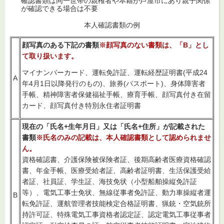
確認書類は同一世帯の親権者や本籍が芦屋市にあり親子関係
が確認できる場合は不要
本人確認書類の例
顔写真のある下記の書類
※顔写真のない書類は、「B」とし
て取り扱います。
マイナンバーカード、運転免許証、運転経歴証明書(平成24
A
年4月1日以降発行のもの)、旅券(パスポート)、身体障害者
手帳、精神障害者保健福祉手帳、療育手帳、顔写真付き在留
カード、顔写真付き特別永住者証明書
現在の「氏名+生年月日」又は「氏名+住所」が記載された
書類
※氏名のみの記載は、本人確認書類として認められませ
ん。
資格確認書、介護保険被保険者証、後期高齢者医療資格確認
書、年金手帳、医療受給者証、高齢者証明書、生活保護受給
者証、社員証、学生証、海技免状（小型船舶操縦免許証
等）、電気工事士免状、無線従事者免許証、動力車操縦者運
B
転免許証、運航管理者技能検定合格証明書、猟銃・空気銃所
持許可証、特殊電気工事資格者認定証、認定電気工事従事者