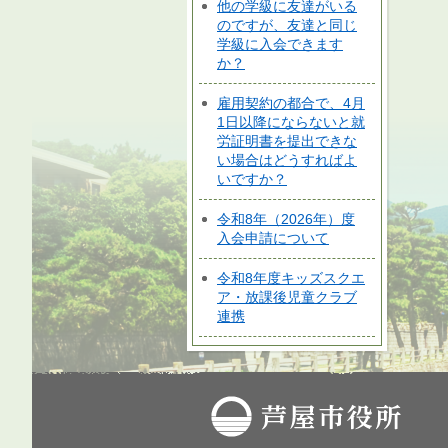
他の学級に友達がいる
のですが、友達と同じ
学級に入会できます
か？
雇用契約の都合で、4月
1日以降にならないと就
労証明書を提出できな
い場合はどうすればよ
いですか？
令和8年（2026年）度
入会申請について
令和8年度キッズスクエ
ア・放課後児童クラブ
連携
芦屋市役所