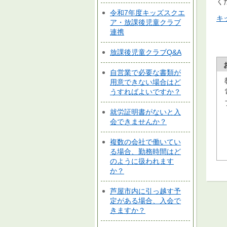
く
令和7年度キッズスクエ
キ
ア・放課後児童クラブ
連携
放課後児童クラブQ&A
自営業で必要な書類が
用意できない場合はど
うすればよいですか？
就労証明書がないと入
会できませんか？
複数の会社で働いてい
る場合、勤務時間はど
のように扱われます
か？
芦屋市内に引っ越す予
定がある場合、入会で
きますか？