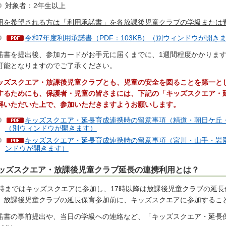
対象者：2年生以上
用を希望される方は「利用承諾書」を各放課後児童クラブの学級または
令和7年度利用承諾書（PDF：103KB）（別ウィンドウが開き
諾書を提出後、参加カードがお手元に届くまでに、1週間程度かかりま
可能となりますのでご了承ください。
ッズスクエア・放課後児童クラブとも、児童の安全を図ることを第一と
するためにも、保護者・児童の皆さまには、下記の「キッズスクエア・
解いただいた上で、参加いただきますようお願いします。
キッズスクエア・延長育成連携時の留意事項（精道・朝日ケ丘・潮
（別ウィンドウが開きます）
キッズスクエア・延長育成連携時の留意事項（宮川・山手・岩園・
ンドウが開きます）
ッズスクエア・放課後児童クラブ延長の連携利用とは？
7時まではキッズスクエアに参加し、17時以降は放課後児童クラブの延
、放課後児童クラブの延長保育参加前に、キッズスクエアに参加するこ
諾書の事前提出や、当日の学級への連絡など、「キッズスクエア・延長