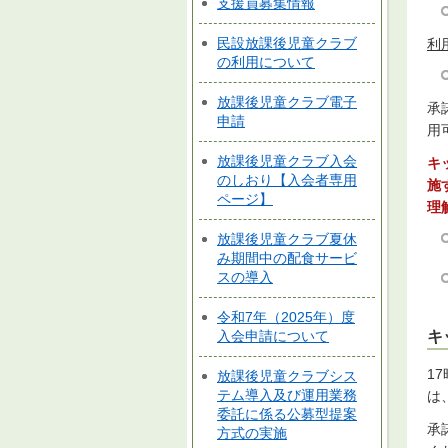
支援員募集情報
民設放課後児童クラブ
利
の利用について
放課後児童クラブ電子
承
申請
用
放課後児童クラブ入会
キ
のしおり【入会者専用
施
ページ】
理
放課後児童クラブ夏休
み期間中の配食サービ
スの導入
令和7年（2025年）度
入会申請について
キ
1
放課後児童クラブシス
テム導入及び運用業務
は
委託に係る公募型提案
承
方式の実施