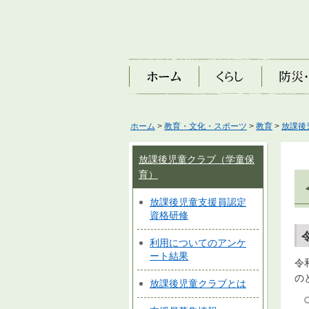
ホーム
くらし
防災・安
ホーム
>
教育・文化・スポーツ
>
教育
>
放課後
放課後児童クラブ（学童保
育）
放課後児童支援員認定
資格研修
利用についてのアンケ
ート結果
令
の
放課後児童クラブとは