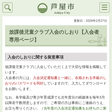
検索
メニ
芦屋市
ュー
更新日：2026年2月27日
放課後児童クラブ入会のしおり【入会者
専用ページ】
入会のしおりに関する留意事項
放課後児童クラブに入会していただく上で大切な情報を掲載して
います。
入会者の方には、
入会決定通知書と一緒に、在籍される学級のし
おりのパスワードを同封
していますので、入力してダウンロード
をお願いします。
なお、各学級及び青少年育成課でも次年度分の紙媒体を毎年3月
以降若干数用意しますので、ご希望の方は事前にご連絡のうえ、
お立ち寄りください。
（当年度の入会決定通知書をお持ちのご家