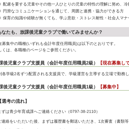
配慮を要する児童やその他一人ひとりの児童の特性の理解に努め、冷
円滑なコミュニケーションを通じて、周囲と連携・協力ができる方
保育の知識や経験が無くても、学ぶ意欲・ストレス耐性・社会人マナ
あなたも、放課後児童クラブで働いてみませんか？
在募集中の職種(いずれも会計年度任用職員)は以下のとおりです。
しくは、各職種のページをご参照ください。
課後児童クラブ支援員（会計年度任用職員2級）
【現在募集し
則各学級2名ずつ配置される支援員で、学級運営を主導する立場で勤務
課後児童クラブ支援員（会計年度任用職員1級）
【募集中】
【選考の流れ】
.まずは青少年育成課へご連絡ください（0797-38-2110）
.ご連絡をいただいた後、まずは履歴書を郵送いただき、1次審査（書類