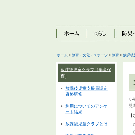
ホーム
くらし
防災・安
ホーム
>
教育・文化・スポーツ
>
教育
>
放課後
放課後児童クラブ（学童保
育）
放課後児童支援員認定
資格研修
小
児
利用についてのアンケ
ート結果
【
放課後児童クラブとは