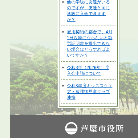
他の学級に友達がいる
のですが、友達と同じ
学級に入会できます
か？
雇用契約の都合で、4月
1日以降にならないと就
労証明書を提出できな
い場合はどうすればよ
いですか？
令和8年（2026年）度
入会申請について
令和8年度キッズスクエ
ア・放課後児童クラブ
連携
芦屋市役所