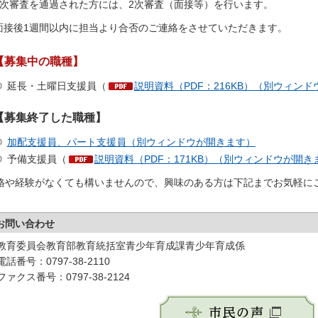
.1次審査を通過された方には、2次審査（面接等）を行います。
.面接後1週間以内に担当より合否のご連絡をさせていただきます。
【募集中の職種
】
延長・土曜日支援員（
説明資料（PDF：216KB）（別ウィン
【募集終了した職種】
加配支援員、パート支援員（別ウィンドウが開きます）
予備支援員（
説明資料（PDF：171KB）（別ウィンドウが開き
格や経験がなくても構いませんので、興味のある方は下記までお気軽に
お問い合わせ
教育委員会教育部教育統括室青少年育成課青少年育成係
電話番号：0797-38-2110
ファクス番号：0797-38-2124