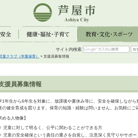
芦屋市
全
健康・福祉・子育て
教育・文化・スポーツ
サイト内検索
児童クラブ（学童保育）
> 支援員募集情報
支援員募集情報
学1年生から6年生を対象に、放課後や夏休み等に、安全を確保しながら
童の健全育成を図ります。保育の知識・経験は問いません。お気軽にご
求める人物像】
児童に対して明るく、公平に関わることができる方
児童の安全確保という責任の重さを自覚し、注意深く見守りやサポー