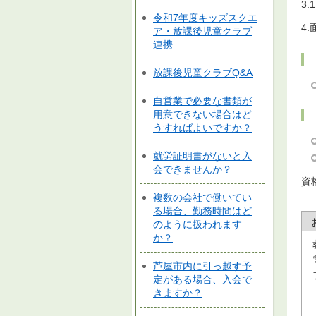
3
令和7年度キッズスクエ
4
ア・放課後児童クラブ
連携
放課後児童クラブQ&A
自営業で必要な書類が
用意できない場合はど
うすればよいですか？
就労証明書がないと入
会できませんか？
資
複数の会社で働いてい
る場合、勤務時間はど
のように扱われます
か？
芦屋市内に引っ越す予
定がある場合、入会で
きますか？