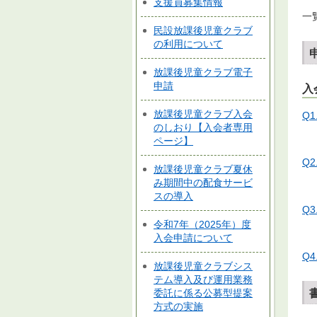
支援員募集情報
一
民設放課後児童クラブ
の利用について
放課後児童クラブ電子
申請
入
放課後児童クラブ入会
Q
のしおり【入会者専用
ページ】
Q
放課後児童クラブ夏休
み期間中の配食サービ
スの導入
Q
令和7年（2025年）度
入会申請について
Q
放課後児童クラブシス
テム導入及び運用業務
委託に係る公募型提案
方式の実施