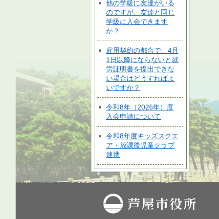
他の学級に友達がいる
のですが、友達と同じ
学級に入会できます
か？
雇用契約の都合で、4月
1日以降にならないと就
労証明書を提出できな
い場合はどうすればよ
いですか？
令和8年（2026年）度
入会申請について
令和8年度キッズスクエ
ア・放課後児童クラブ
連携
芦屋市役所