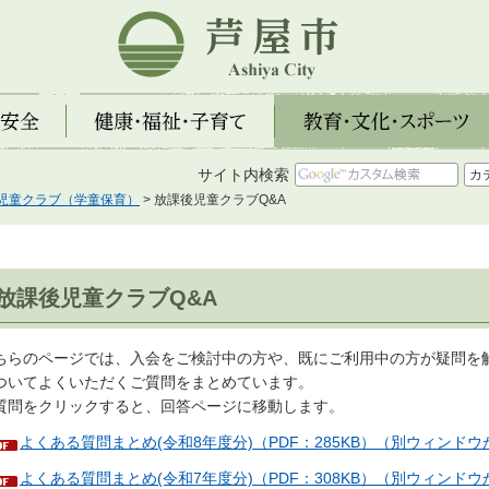
芦屋市
全
健康・福祉・子育て
教育・文化・スポーツ
サイト内検索
児童クラブ（学童保育）
> 放課後児童クラブQ&A
放課後児童クラブQ&A
ちらのページでは、入会をご検討中の方や、既にご利用中の方が疑問を
ついてよくいただくご質問をまとめています。
質問をクリックすると、回答ページに移動します。
よくある質問まとめ(令和8年度分)（PDF：285KB）（別ウィンド
よくある質問まとめ(令和7年度分)（PDF：308KB）（別ウィンド