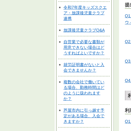
提
令和7年度キッズスクエ
ア・放課後児童クラブ
Q
連携
ウ
放課後児童クラブQ&A
Q
自営業で必要な書類が
用意できない場合はど
うすればよいですか？
Q
就労証明書がないと入
会できませんか？
Q
複数の会社で働いてい
る場合、勤務時間はど
のように扱われます
か？
芦屋市内に引っ越す予
利
定がある場合、入会で
Q
きますか？