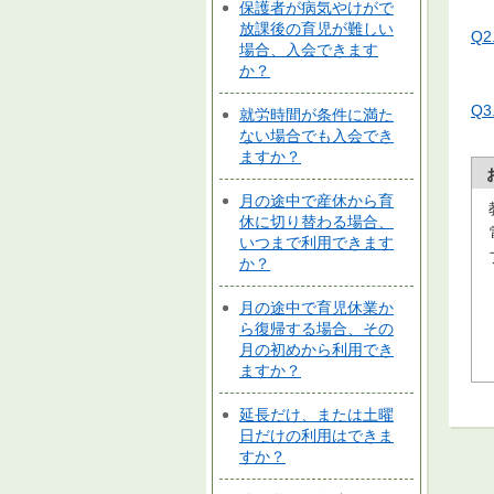
保護者が病気やけがで
放課後の育児が難しい
Q
場合、入会できます
か？
Q
就労時間が条件に満た
ない場合でも入会でき
ますか？
月の途中で産休から育
休に切り替わる場合、
いつまで利用できます
か？
月の途中で育児休業か
ら復帰する場合、その
月の初めから利用でき
ますか？
延長だけ、または土曜
日だけの利用はできま
すか？