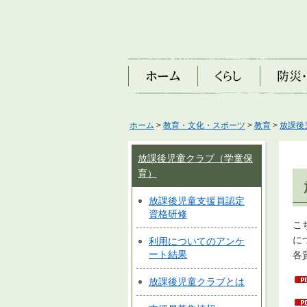
ホーム
くらし
防災・安
ホーム
>
教育・文化・スポーツ
>
教育
>
放課後
放課後児童クラブ（学童保
育）
放課後児童支援員認定
資格研修
こ
に
利用についてのアンケ
ート結果
各
放課後児童クラブとは