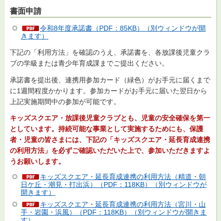
書面申請
令和8年度承諾書（PDF：85KB）（別ウィンドウが開
きます）
下記の「利用方法」を確認のうえ、承諾書を、各放課後児童クラ
ブの学級または青少年育成課までご提出ください。
承諾書を提出後、連携用参加カード（緑色）がお手元に届くまで
に1週間程度かかります。参加カードがお手元に届いた翌日から
上記実施期間中の参加が可能です。
キッズスクエア・放課後児童クラブとも、児童の安全確保を第一
としています。持続可能な事業として実施するためにも、保護
者・児童の皆さまには、下記の「キッズスクエア・延長育成連携
の利用方法
」を必ずご確認いただいた上で、参加いただきますよ
うお願いします。
キッズスクエア・延長育成連携の利用方法（精道・朝
日ケ丘・潮見・打出浜）（PDF：118KB）（別ウィンドウが
開きます）
キッズスクエア・延長育成連携の利用方法（宮川・山
手・岩園・浜風）（PDF：118KB）（別ウィンドウが開きま
す）