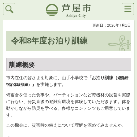
検索
メニ
芦屋市
ュー
更新日：2026年7月1日
令和8年度お泊り訓練
訓練概要
市内在住の皆さまを対象に、山手小学校で
「お泊り訓練（
避難所
」
を実施します。
宿泊体験訓練）
備蓄食を使った食事や、パーティションなど資機材の設営を実際
に行ない、発災直後の避難所環境を体験していただきます。体を
動かしながら防災を学べる、多様なコンテンツもご用意していま
す。
この機会に、災害時の備えについて理解を深めてみませんか。