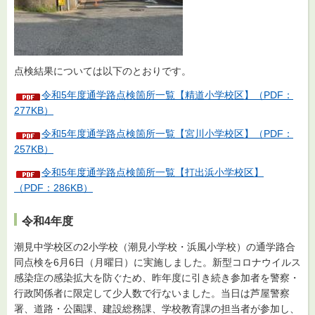
点検結果については以下のとおりです。
令和5年度通学路点検箇所一覧【精道小学校区】（PDF：
277KB）
令和5年度通学路点検箇所一覧【宮川小学校区】（PDF：
257KB）
令和5年度通学路点検箇所一覧【打出浜小学校区】
（PDF：286KB）
令和4年度
潮見中学校区の2小学校（潮見小学校・浜風小学校）の通学路合
同点検を6月6日（月曜日）に実施しました。新型コロナウイルス
感染症の感染拡大を防ぐため、昨年度に引き続き参加者を警察・
行政関係者に限定して少人数で行ないました。当日は芦屋警察
署、道路・公園課、建設総務課、学校教育課の担当者が参加し、