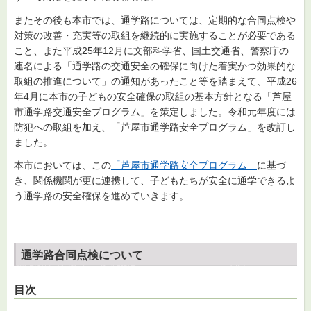
またその後も本市では、通学路については、定期的な合同点検や
対策の改善・充実等の取組を継続的に実施することが必要である
こと、また平成25年12月に文部科学省、国土交通省、警察庁の
連名による「通学路の交通安全の確保に向けた着実かつ効果的な
取組の推進について」の通知があったこと等を踏まえて、平成26
年4月に本市の子どもの安全確保の取組の基本方針となる「芦屋
市通学路交通安全プログラム」を策定しました。令和元年度には
防犯への取組を加え、「芦屋市通学路安全プログラム」を改訂し
ました。
本市においては、この
「芦屋市通学路安全プログラム」
に基づ
き、関係機関が更に連携して、子どもたちが安全に通学できるよ
う通学路の安全確保を進めていきます。
通学路合同点検について
目次