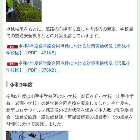
点検結果をもとに、道路の白線塗り直しや街路樹の剪定、学校園
での交通安全教育などの対策を講じていきます。
令和4年度通学路合同点検における対策実施状況【潮見小
学校区】（PDF：461KB）
令和4年度通学路合同点検における対策実施状況【浜風小
学校区】（PDF：376KB）
令和3年度
令和3年度は山手中学校区の3小学校（朝日ケ丘小学校・山手小学
校・岩園小学校）の通学路合同点検を実施しました。今年度も、
新型コロナウイルス感染症の拡大状況を鑑みて少人数（教育委員
会・道路公園課・建設総務課・芦屋警察署の担当者）での点検を
3日間に分けて実施しました。