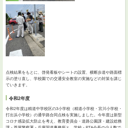
点検結果をもとに、啓発看板やシートの設置、横断歩道や路面標
示の塗り直し、学校園での交通安全教室の実施などの対策を講じ
ていきます。
令和2年度
令和2年度は精道中学校区の3小学校（精道小学校・宮川小学校・
打出浜小学校）の通学路合同点検を実施しました。今年度は新型
コロナ感染拡大防止を考え、教育委員会・道路公園課・建設総務
課・芦屋警察署・兵庫国道事務所と、学校・PTA会長の少人数で