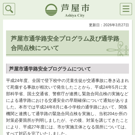
検索
メニ
芦屋市
ュー
更新日：2026年3月27日
芦屋市通学路安全プログラム及び通学路
合同点検について
芦屋市通学路安全プログラムについて
平成24年度、全国で登下校中の児童生徒が交通事故に巻き込まれ
て死傷する事故が相次いで発生したことから、平成24年5月に文
部科学省、国土交通省、警察庁が連携し緊急合同点検の実施など
による通学路における交通安全の早期確保について通知がありま
した。本市では平成24年8月に各小学校の通学路において、関係
機関と連携して通学路の緊急合同点検を実施し、当初204か所の
対策必要箇所が判明しましたが、その後、対策を講じてきたこと
により、平成27年度には、市が実施主体となる箇所については、
すべて対応を完了いたしました。