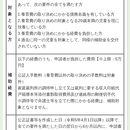
あって、次の要件の全てを満たす方
対
象
1.養育費の取り決めにかかる債務名義を有している方
と
2.養育費の取り決めの対象となる20歳未満の児童を現に
な
扶養している方
る
3.養育費の取り決めにかかる経費を負担した方
方
4.過去に同一の児童を対象として、同様の補助金を交付
されていない方
以下の経費のうち、申請者が負担した費用【※上限：5万
円】
補
公証人手数料（養育費以外の取り決めの手数料は対象
助
外）
経
家庭裁判所の調停申し立て又は裁判に要する収入印紙代
費
戸籍謄本等添付書類取得費用及び連絡用の郵便切手代
※調停等で弁護士等を立てた際にかかる経費は、補助対
象となりません。
公正証書等を作成した日（令和5年4月1日以降）以降で、
全ての要件を満たした日の翌日から6か月以内に、申請書