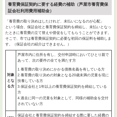
養育費保証契約に要する経費の補助（芦屋市養育費保
証会社利用費用補助金）
「養育費の取り決めはしたけれど、未払いになるのが心配」
という場合、保証会社と養育費保証契約を締結し、未払いとなっ
たときに養育費の立て替えや督促をしてもらうことができます。
そこで、市では養育費保証契約に必要な初回の保証料を補助しま
す。（保証会社の紹介はできません。）
芦屋市内に住所を有し、交付申請時においてひとり親で
あって、次の要件の全てを満たす方
1.養育費の取り決めにかかる債務名義を有している方
対象
2.養育費の取り決めの対象となる20歳未満の児童を現に
とな
扶養している方
る方
3.保証会社と1年以上の養育費保証契約を締結している
方
4.過去に同一の児童を対象として、同様の補助金を交付
されていない方
保証会社と養育費保証契約を締結する際に要した経費の