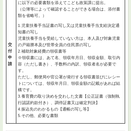
に以下の必要書類を添えてこども政策課に提出。
（公簿等によって確認することができる場合は、添付書
類を省略可。）
1.児童扶養手当証書の写し又は児童扶養手当支給決定通
知書の写し
児童扶養手当を受給していない方は、本人及び対象児童
交
の戸籍謄本及び世帯全員の住民票の写し
付
2.補助対象経費の領収書等
申
※領収書には、あて名、領収年月日、領収金額、取引内
請
容（ただし書き）、手数料の内訳、領収者名が必要で
す。
ただし、郵便局や官公署が発行する領収書並びにレシー
トについては、領収年月日、領収金額の記載があれば結
構です。
3.養育費の取り決めを交わした文書【公正証書（強制執
行認諾約款付き）、調停証書又は確定判決】
4.振込先のわかるもの【通帳の写し等】
5.その他、必要な書類