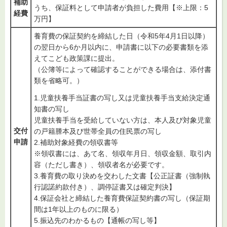
補助
うち、保証料として申請者が負担した費用【※上限：5
経費
万円】
養育費の保証契約を締結した日（令和5年4月1日以降）
の翌日から6か月以内に、申請書に以下の必要書類を添
えてこども政策課に提出。
（公簿等によって確認することができる場合は、添付書
類を省略可。）
1.児童扶養手当証書の写し又は児童扶養手当支給決定通
知書の写し
児童扶養手当を受給していない方は、本人及び対象児童
交付
の戸籍謄本及び世帯全員の住民票の写し
申請
2.補助対象経費の領収書等
※領収書には、あて名、領収年月日、領収金額、取引内
容（ただし書き）、領収者名が必要です。
3.養育費の取り決めを交わした文書【公正証書（強制執
行認諾約款付き）、調停証書又は確定判決】
4.保証会社と締結した養育費保証契約書の写し（保証期
間は1年以上のものに限る）
5.振込先のわかるもの【通帳の写し等】