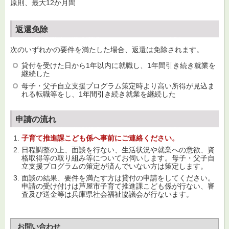
原則、最大12か月間
返還免除
次のいずれかの要件を満たした場合、返還は免除されます。
貸付を受けた日から1年以内に就職し、1年間引き続き就業を
継続した
母子・父子自立支援プログラム策定時より高い所得が見込ま
れる転職等をし、1年間引き続き就業を継続した
申請の流れ
子育て推進課こども係へ事前にご連絡ください。
日程調整の上、面談を行ない、生活状況や就業への意欲、資
格取得等の取り組み等についてお伺いします。母子・父子自
立支援プログラムの策定が済んでいない方は策定します。
面談の結果、要件を満たす方は貸付の申請をしてください。
申請の受け付けは芦屋市子育て推進課こども係が行ない、審
査及び送金等は兵庫県社会福祉協議会が行ないます。
お問い合わせ