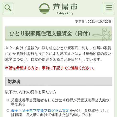
検索
メニ
芦屋市
ュー
更新日：2021年10月29日
ひとり親家庭住宅支援資金（貸付）
自立に向けて意欲的に取り組むひとり親家庭に対し、住居の家賃
にかかる貸付を行なうことにより就労またはより稼働所得の高い
就労につなげ、自立の促進を図ることを目的としています。
申請を希望する方は、事前に下記までご連絡ください。
対象者
以下のいずれの要件も満たす方
児童扶養手当受給者もしくは世帯所得が児童扶養手当支給水
準である
母子・父子自立支援プログラム策定
を受け、資格取得もしく
は転職、収入増に向けて修学または活動している