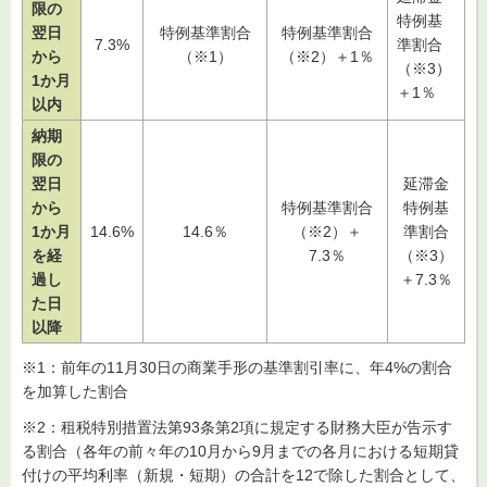
限の
特例基
翌日
特例基準割合
特例基準割合
7.3%
準割合
から
（※1）
（※2）＋1％
（※3）
1か月
＋1％
以内
納期
限の
翌日
延滞金
から
特例基準割合
特例基
1か月
14.6%
14.6％
（※2）＋
準割合
を経
7.3％
（※3）
過し
＋7.3％
た日
以降
※1：前年の11月30日の商業手形の基準割引率に、年4%の割合
を加算した割合
※2：租税特別措置法第93条第2項に規定する財務大臣が告示す
る割合（各年の前々年の10月から9月までの各月における短期貸
付けの平均利率（新規・短期）の合計を12で除した割合として、