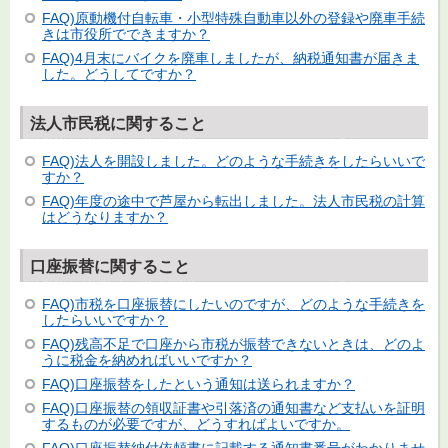
FAQ)原動機付自転車・小型特殊自動車以外の登録や廃車手続
きは市役所でできますか？
FAQ)4月末にバイクを廃車しましたが、納税通知書が届きま
した。どうしてですか？
法人市民税に関すること
FAQ)法人を開設しました。どのような手続きをしたらいいで
すか？
FAQ)年度の途中で芦屋から転出しました。法人市民税の計算
はどうなりますか？
口座振替に関すること
FAQ)市税を口座振替にしたいのですが、どのような手続きを
したらいいですか？
FAQ)残高不足で口座から市税が振替できないときは、どのよ
うに税金を納めればいいですか？
FAQ)口座振替をしたという通知は送られますか？
FAQ)口座振替の領収証書や引落済の通知書など支払いを証明
するものが必要ですが、どうすればよいですか。
FAQ)口座振替納付依頼書に記載する通知書番号がわかりませ