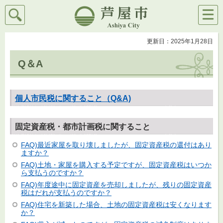
検索
メニ
芦屋市
ュー
更新日：2025年1月28日
Q＆A
個人市民税に関すること（Q&A)
固定資産税・都市計画税に関すること
FAQ)最近家屋を取り壊しましたが、固定資産税の還付はあり
ますか？
FAQ)土地・家屋を購入する予定ですが、固定資産税はいつか
ら支払うのですか？
FAQ)年度途中に固定資産を売却しましたが、残りの固定資産
税はだれが支払うのですか？
FAQ)住宅を新築した場合、土地の固定資産税は安くなります
か？