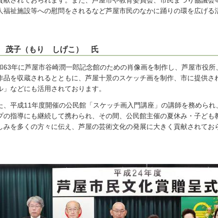
貢献されておられます。また、芦屋市や教育委員会、市民まつり協議会
人福祉施設等への慰問をされるなど芦屋市民のなかに踊りの環を広げる
 茂子（もり しげこ） 氏
和63年に芦屋市谷崎潤一郎記念館のための肖像画を制作し、芦屋市役所
作品を収蔵されるとともに、芦屋十景のスケッチ画を制作、市に提供さ
ル」などにも活用されております。
た、平成11年度開催の公民館「スケッチ画入門講座」の講師を務められ
プの指導にも継続して携わられ、その間、公民館主催の夏休み・子ども
しみを多くの方々に伝え、芦屋の芸術文化の発展に大きく貢献されてお