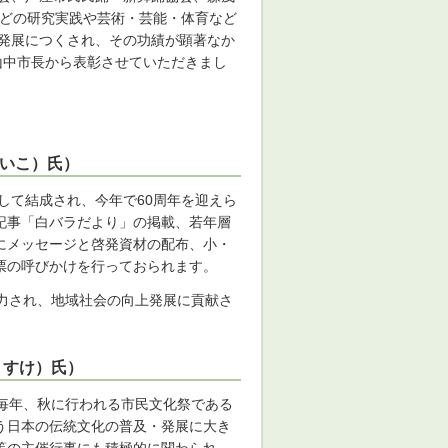
などの研究実践や芸術・芸能・体育など
の発展につくされ、その功績が顕著なか
山中市長から表彰させていただきまし
けいこ）氏）
して結成され、今年で60周年を迎えら
記事「白バラだより」の掲載、若年層
にメッセージと啓発資材の配布、小・
票の呼びかけを行っておられます。
力され、地域社会の向上発展に貢献さ
うすけ）氏）
毎年、秋に行われる市民文化祭である
う日本の伝統文化の普及・発展に大き