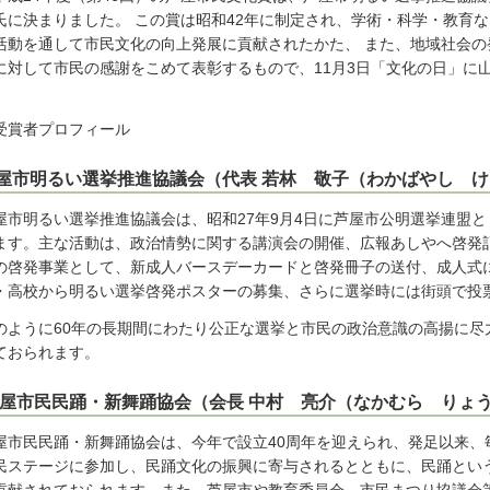
氏に決まりました。 この賞は昭和42年に制定され、学術・科学・教育
活動を通して市民文化の向上発展に貢献されたかた、 また、地域社会
に対して市民の感謝をこめて表彰するもので、11月3日「文化の日」に
。
受賞者プロフィール
屋市明るい選挙推進協議会（代表 若林 敬子（わかばやし 
屋市明るい選挙推進協議会は、昭和27年9月4日に芦屋市公明選挙連盟と
ます。主な活動は、政治情勢に関する講演会の開催、広報あしやへ啓発
の啓発事業として、新成人バースデーカードと啓発冊子の送付、成人式
・高校から明るい選挙啓発ポスターの募集、さらに選挙時には街頭で投
のように60年の長期間にわたり公正な選挙と市民の政治意識の高揚に尽
ておられます。
屋市民民踊・新舞踊協会（会長 中村 亮介（なかむら りょ
屋市民民踊・新舞踊協会は、今年で設立40周年を迎えられ、発足以来、
民ステージに参加し、民踊文化の振興に寄与されるとともに、民踊とい