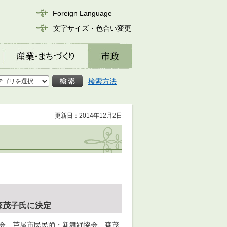
Foreign Language
文字サイズ・色合い変更
産業・まちづくり
市政
検索方法
更新日：2014年12月2日
森茂子氏に決定
議会、芦屋市民民踊・新舞踊協会、森茂