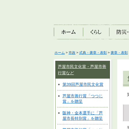
ホーム
くらし
防災・安
ホーム
>
市政
>
式典・褒章・表彰
>
褒章・表彰
芦屋市民文化賞・芦屋市善
行賞など
第39回芦屋市民文化賞
芦屋市善行賞「つつじ
賞」を贈呈
阪神・金本選手に「芦
屋市長特別賞」を贈呈