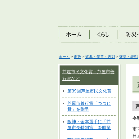
ホーム
くらし
防災・安
ホーム
>
市政
>
式典・褒章・表彰
>
褒章・表彰
芦屋市民文化賞・芦屋市善
行賞など
第39回芦屋市民文化賞
芦屋市善行賞「つつじ
賞」を贈呈
令
阪神・金本選手に「芦
屋市長特別賞」を贈呈
市
日