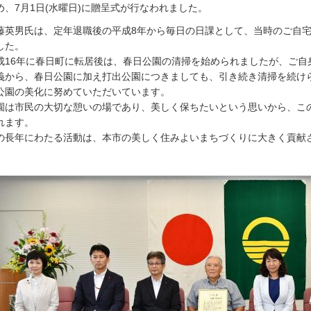
め、7月1日(水曜日)に贈呈式が行なわれました。
藤英男氏は、定年退職後の平成8年から毎日の日課として、当時のご自
した。
成16年に春日町に転居後は、春日公園の清掃を始められましたが、ご自
義から、春日公園に加え打出公園につきましても、引き続き清掃を続けら
公園の美化に努めていただいています。
園は市民の大切な憩いの場であり、美しく保ちたいという思いから、こ
れます。
の長年にわたる活動は、本市の美しく住みよいまちづくりに大きく貢献