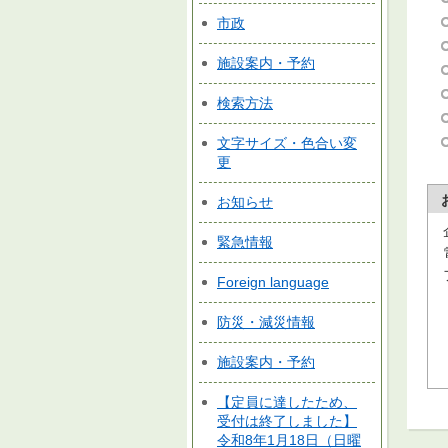
市政
施設案内・予約
検索方法
文字サイズ・色合い変
更
お知らせ
緊急情報
Foreign language
防災・減災情報
施設案内・予約
【定員に達したため、
受付は終了しました】
令和8年1月18日（日曜