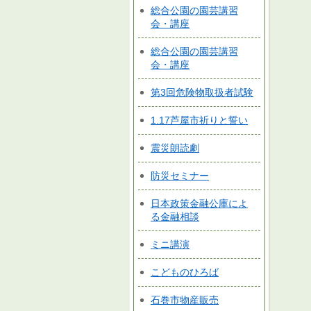
総合公園の園芸講習
会・講座
総合公園の園芸講習
会・講座
第3回危険物取扱者試験
1.17芦屋市祈りと誓い
震災朗読劇
防災セミナー
日本政策金融公庫によ
る金融相談
ミニ講演
こどものひろば
石巻市物産販売