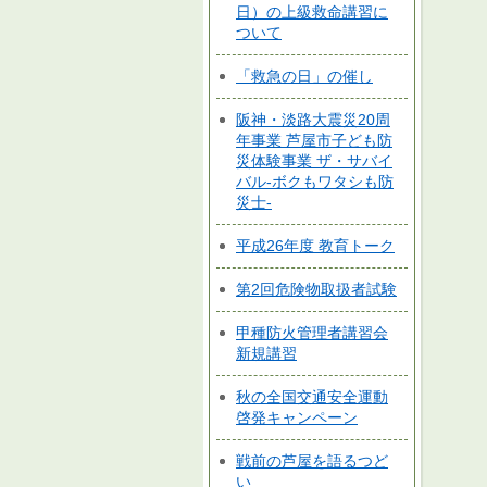
日）の上級救命講習に
ついて
「救急の日」の催し
阪神・淡路大震災20周
年事業 芦屋市子ども防
災体験事業 ザ・サバイ
バル-ボクもワタシも防
災士-
平成26年度 教育トーク
第2回危険物取扱者試験
甲種防火管理者講習会
新規講習
秋の全国交通安全運動
啓発キャンペーン
戦前の芦屋を語るつど
い