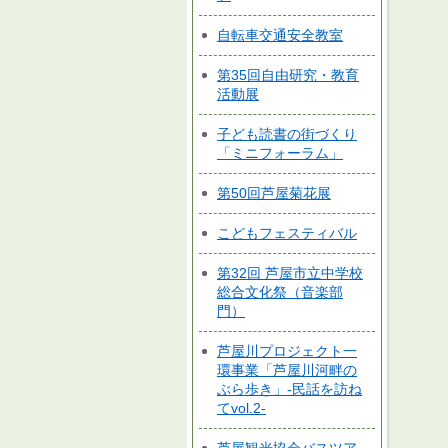
自転車交通安全教室
第35回自由研究・教育
活動展
子ども読書の街づくり
「ミニフォーラム」
第50回芦屋菊花展
こどもフェスティバル
第32回 芦屋市立中学校
総合文化祭（音楽部
門）
芦屋川プロジェクト一
環事業「芦屋川河畔の
ぶら歩き」-民話を訪ね
てvol.2-