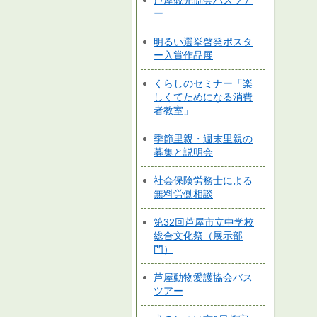
芦屋観光協会バスツア
ー
明るい選挙啓発ポスタ
ー入賞作品展
くらしのセミナー「楽
しくてためになる消費
者教室」
季節里親・週末里親の
募集と説明会
社会保険労務士による
無料労働相談
第32回芦屋市立中学校
総合文化祭（展示部
門）
芦屋動物愛護協会バス
ツアー