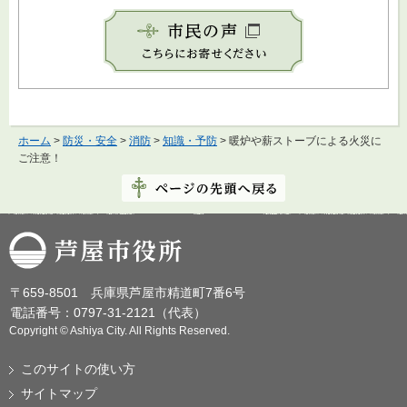
ホーム
>
防災・安全
>
消防
>
知識・予防
> 暖炉や薪ストーブによる火災に
ご注意！
芦屋市役所
〒659-8501 兵庫県芦屋市精道町7番6号
電話番号：0797-31-2121（代表）
Copyright © Ashiya City. All Rights Reserved.
このサイトの使い方
サイトマップ